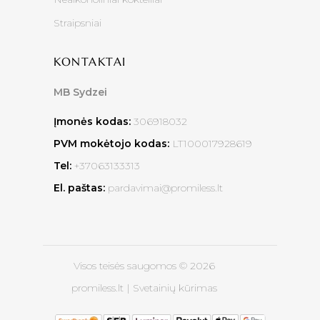
Straipsniai
KONTAKTAI
MB Sydzei
Įmonės kodas:
306918032
PVM mokėtojo kodas:
LT100017928619
Tel:
+37063133313
El. paštas:
pardavimai@promiless.lt
Visos teisės saugomos © 2026
promiless.lt |
Svetainių kūrimas