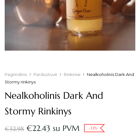
Pagrindinis
Parduotuvė
Rinkiniai
Nealkoholinis Dark And
Stormy rinkinys
Nealkoholinis Dark And
Stormy Rinkinys
€
22.43
su PVM
€
32.98
-32%