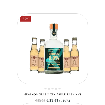
-32%
NEALKOHOLINIS GIN MULE RINKINYS
€
22.43
€
32.98
su PVM