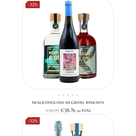
-32%
NEALKOHOLINIS NEGRONI RINKINYS
€
38.76
€
56.99
su PVM
-32%