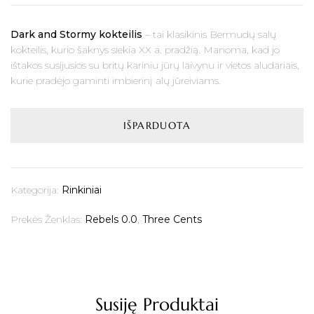
Dark and Stormy kokteilis
– tai klasikinis Bermudų salų
kokteilis, kurio šaknys siekia XX a. pradžią. Manoma, kad jo
ištakos susijusios su britų kariniu jūrų laivynu ir vietos aludariais,
kurie pradėjo gaminti imbierinį alų jūreiviams.
IŠPARDUOTA
Kategorija:
Rinkiniai
Prekės Ženklas:
Rebels 0.0
,
Three Cents
Susiję Produktai