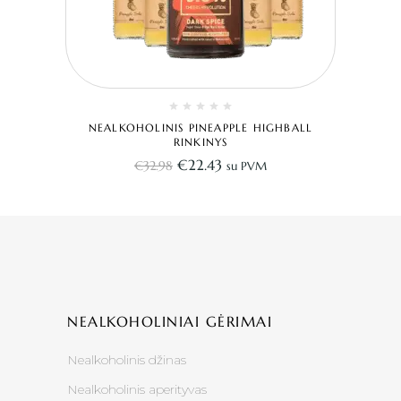
NEALKOHOLINIS PINEAPPLE HIGHBALL
RINKINYS
€
22.43
€
32.98
su PVM
NEALKOHOLINIAI GĖRIMAI
Nealkoholinis džinas
Nealkoholinis aperityvas