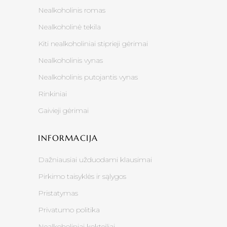
Nealkoholinis romas
Nealkoholinė tekila
Kiti nealkoholiniai stiprieji gėrimai
Nealkoholinis vynas
Nealkoholinis putojantis vynas
Rinkiniai
Gaivieji gėrimai
INFORMACIJA
Dažniausiai užduodami klausimai
Pirkimo taisyklės ir sąlygos
Pristatymas
Privatumo politika
Nealkoholiniai kokteiliai