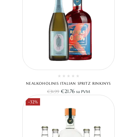
NEALKOHOLINIS ITALIAN SPRITZ RINKINYS
€
21.76
€
31.99
su PVM
-32%