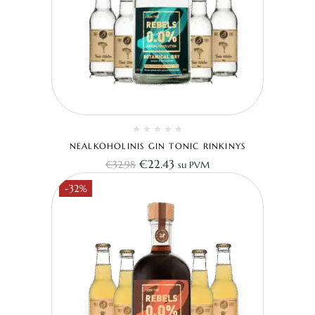
NEALKOHOLINIS GIN TONIC RINKINYS
€
22.43
€
32.98
su PVM
-32%