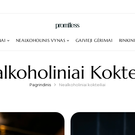
MAI
NEALKOHOLINIS VYNAS
GAIVIEJI GĖRIMAI
RINKIN
lkoholiniai Koktei
Pagrindinis
Nealkoholiniai kokteiliai