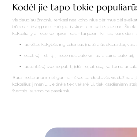
Kodėl jie tapo tokie populiarū
Vis daugiau žmonių renkasi nealkoholinius gėrimus dėl svei
būdo ar tiesiog noro mėgautis skoniu be kaltės jausmo. Šiuolaik
kokteiliai yra nebe kompromisas – tai pasirinkimas, kuris derina
aukštos kokybės ingredientus (natūralūs ekstraktai, vaisiai,
estetiką ir stilių (modernus pateikimas, dizaino buteliai),
autentišką skonio patirtį (dūmo, citrusų, kartumo ar sa
Barai, restoranai ir net gurmaniškos parduotuvės vis dažniau į
kokteilius į meniu. Jie tinka tiek vakarėliui, tiek kasdieniam ats
šventės jausmo be pasekmių.