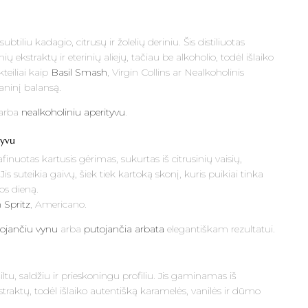
ubtiliu kadagio, citrusų ir žolelių deriniu. Šis distiliuotas
ekstraktų ir eterinių aliejų, tačiau be alkoholio, todėl išlaiko
kteiliai kaip
Basil Smash
, Virgin Collins ar Nealkoholinis
aninį balansą.
arba
nealkoholiniu aperityvu
.
tyvu
afinuotas kartusis gėrimas, sukurtas iš citrusinių vaisių,
Jis suteikia gaivų, šiek tiek kartoką skonį, kuris puikiai tinka
os dieną.
n Spritz
, Americano.
tojančiu vynu
arba
putojančia arbata
elegantiškam rezultatui.
 šiltu, saldžiu ir prieskoningu profiliu. Jis gaminamas iš
raktų, todėl išlaiko autentišką karamelės, vanilės ir dūmo