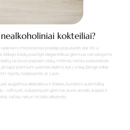
nealkoholiniai kokteiliai?
ar vadinami
mocktailiai
) pradėjo populiarėti dar XX a.
arai ieškojo būdų pasiūlyti elegantiškus gėrimus vairuotojams
žių tai buvo paprasti vaisių mišiniai, tačiau pastaraisiais
ie tapo premium patirties dalimi, kai į rinką įžengė tokie
SH Spirits, Soberspirits ar Laori.
iuoti augalinius ekstraktus ir žoleles, kurdami autentišką
s – rafinuoti, subalansuoti gėrimai, kurie atrodo, kvepia ir
iliai, tačiau neturi nė lašo alkoholio.