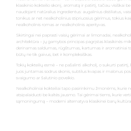
klasikinio kokteilio skonį, aromatą ir patirtį, tačiau visiškai 
naudojant natūralius ingredientus: augalinius distiliatus, vaisi
tonikus ar net nealkoholinius stipriuosius gėrimus, tokius kai
nealkoholinis romas ar nealkoholinis aperityvas.
Skirtingai nei paprasti vaisių gėrimai ar limonadai, nealkoholin
architektūra – jų gamybos principas pagrįstas klasikinės miks
derinamas saldumas, rūgštumas, kartumas ir aromatiniai to
būtų ne tik gaivus, bet ir kompleksiškas.
Tokių kokteilių esmė – ne pašalinti alkoholį, o sukurti patirtį,
juos juntamas sodrus skonis, subtilus kvapas ir malonus posk
svaigumo ar šalutinio poveikio.
Nealkoholiniai kokteiliai tapo pasirinkimu žmonėms, kurie no
atsipalaiduoti be kaltės jausmo. Tai gėrimai tiems, kurie vert
sąmoningumą – moderni alternatyva klasikinei barų kultūrai