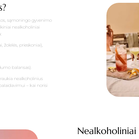
s?
katos, sąmoningo gyvenimo
iniai nealkoholiniai
:
 žolelės, prieskoniai),
ldumo balansas).
traukia nealkoholinius
ipalaidavimui – kai norisi
Nealkoholiniai 