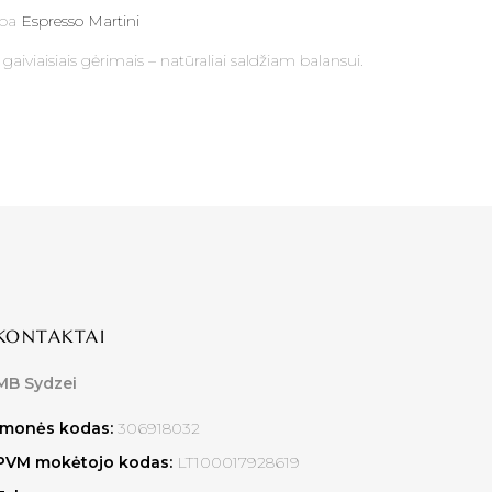
rba
Espresso Martini
u
gaiviaisiais gėrimais
– natūraliai saldžiam balansui.
KONTAKTAI
MB Sydzei
Įmonės kodas:
306918032
PVM mokėtojo kodas:
LT100017928619