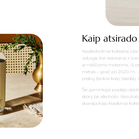
Kaip atsirado 
Nealkoholiniai kokteiliai (d
viduryje, kai restoranai ir b
ar nėščioms moterims. Iš prad
metais – ypač po 2020 m. – j
prekių ženklai kaip Seedlip, I
Šie gamintojai pradėjo distil
skonį be alkoholio. Rezultata
skanėja kaip klasikiniai kokte