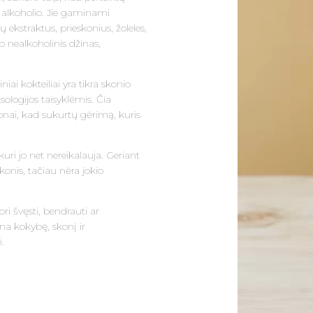
be alkoholio. Jie gaminami
ų ekstraktus, prieskonius, žoleles,
p nealkoholinis džinas,
iai kokteiliai yra tikra skonio
ologijos taisyklėmis. Čia
nai, kad sukurtų gėrimą, kuris
 kuri jo net nereikalauja. Geriant
onis, tačiau nėra jokio
ri švęsti, bendrauti ar
ina kokybę, skonį ir
.