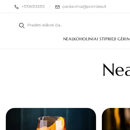
+37063133313
pardavimai@promiless.lt
NEALKOHOLINIAI STIPRIEJI GĖRI
Nea