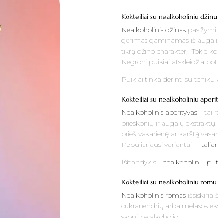
Kokteiliai su nealkoholiniu džinu
Nealkoholinis džinas
pasižymi s
gėrimas gaminamas iš augalinių 
tikrą džino charakterį. Tokie ko
Negroni puikiai atskleidžia bot
Puikiai tinka derinti su
toniku
Kokteiliai su nealkoholiniu aperi
Nealkoholinis aperityvas
– tai r
prieskonių ir augalų ekstraktų. 
prieš vakarienę ar karštą vasar
Populiariausi variantai –
Italia
Išbandyk su
nealkoholiniu pu
Kokteiliai su nealkoholiniu romu
Nealkoholinis romas
išsiskiria
cukranendrių arba melasos ekst
skonį be alkoholio.