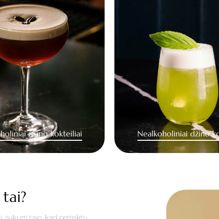
holiniai romo kokteiliai
Nealkoholiniai džino ko
 tai?
, sukurti taip, kad perteiktų