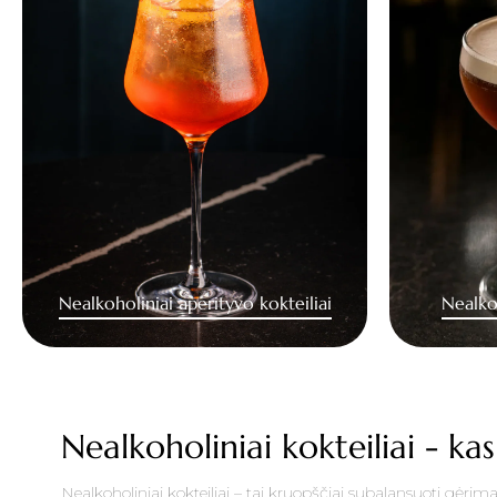
Nealkoholiniai aperityvo kokteiliai
Nealko
Nealkoholiniai kokteiliai - kas
Nealkoholiniai kokteiliai – tai kruopščiai subalansuoti gėrimai