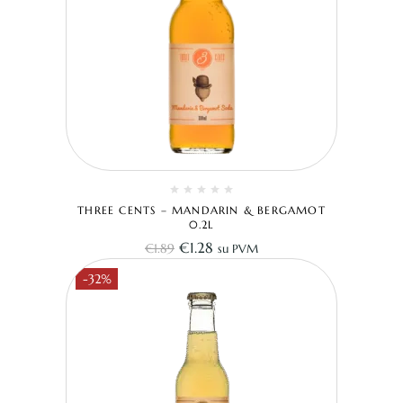
THREE CENTS – MANDARIN & BERGAMOT
0.2L
€
1.28
€
1.89
su PVM
-32%