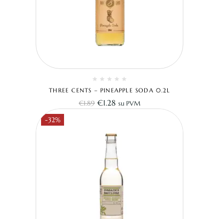
THREE CENTS – PINEAPPLE SODA 0.2L
€
1.28
€
1.89
su PVM
-32%