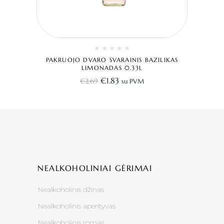
PAKRUOJO DVARO SVARAINIS BAZILIKAS
LIMONADAS 0.33L
€
1.83
€
2.69
su PVM
NEALKOHOLINIAI GĖRIMAI
Nealkoholinis džinas
Nealkoholinis aperityvas
Nealkoholinis romas