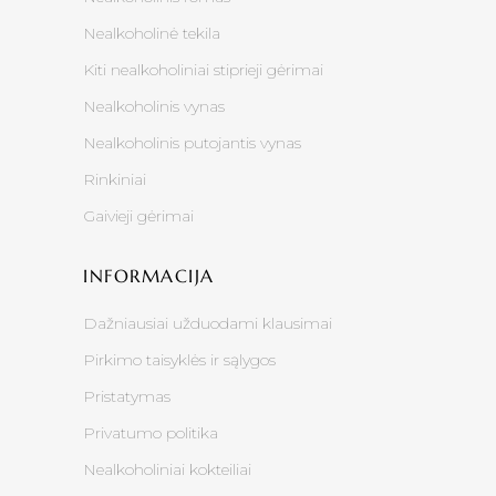
Nealkoholinė tekila
Kiti nealkoholiniai stiprieji gėrimai
Nealkoholinis vynas
Nealkoholinis putojantis vynas
Rinkiniai
Gaivieji gėrimai
INFORMACIJA
Dažniausiai užduodami klausimai
Pirkimo taisyklės ir sąlygos
Pristatymas
Privatumo politika
Nealkoholiniai kokteiliai