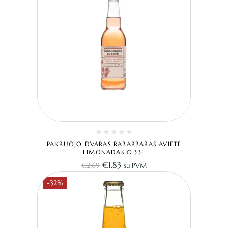
PAKRUOJO DVARAS RABARBARAS AVIETĖ
LIMONADAS 0.33L
€
1.83
€
2.69
su PVM
-32%