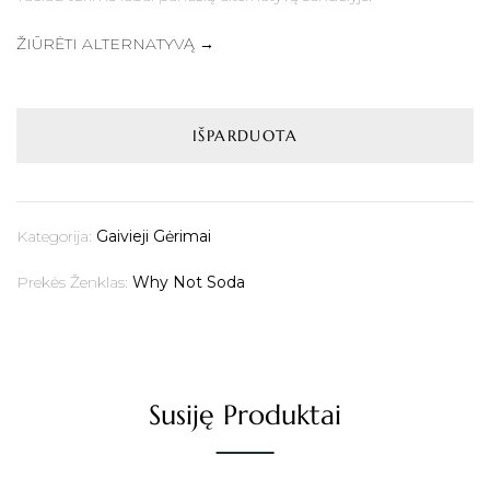
ŽIŪRĖTI ALTERNATYVĄ →
IŠPARDUOTA
Kategorija:
Gaivieji Gėrimai
Prekės Ženklas:
Why Not Soda
Susiję Produktai