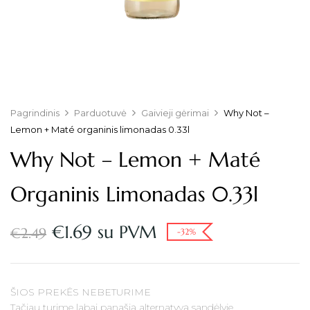
Pagrindinis
Parduotuvė
Gaivieji gėrimai
Why Not –
Lemon + Maté organinis limonadas 0.33l
Why Not – Lemon + Maté
Organinis Limonadas 0.33l
€
1.69
su PVM
€
2.49
-32%
ŠIOS PREKĖS NEBETURIME
Tačiau turime labai panašią alternatyvą sandėlyje.