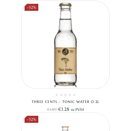
-32%
THREE CENTS – TONIC WATER 0.2L
€
1.28
€
1.89
su PVM
-32%