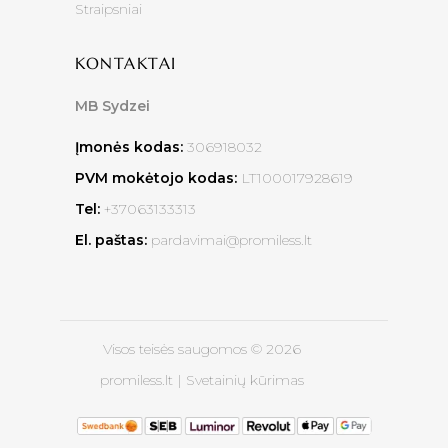
Straipsniai
KONTAKTAI
MB Sydzei
Įmonės kodas:
306918032
PVM mokėtojo kodas:
LT100017928619
Tel:
+37063133313
El. paštas:
pardavimai@promiless.lt
Visos teisės saugomos © 2026
promiless.lt |
Svetainių kūrimas