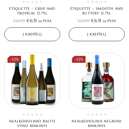
ÉTIQUETTE – CRISP AND
ÉTIQUETTE – SMOOTH AND
TROPICAL 0.75L
BUTTERY 0.75L
€
6.51
€
6.51
€
14.99
€
14.99
su PVM
su PVM
Į KREPŠELĮ
Į KREPŠELĮ
-32%
-32%
NEALKOHOLINIO BALTO
NEALKOHOLINIS NEGRONI
VYNO RINKINYS
RINKINYS