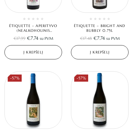
ÉTIQUETTE – APERITYVO
ÉTIQUETTE – BRIGHT AND
(NEALKOHOLINIS
BUBBLY 0.75L
VERMUTAS/RAUDONAS
€
7.74
€
7.74
€
17.99
€
17.48
su PVM
su PVM
VYNAS) 0.75L
Į KREPŠELĮ
Į KREPŠELĮ
-57%
-57%