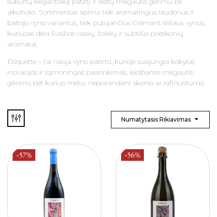
sukurtų elegantišką patirtį ir leistų mėgautis gėrimu be
alkoholio. Sortimentas apima tiek aromatingus raudonus ir
baltojo vyno variantus, tiek putojančius Crémant stiliaus vynus,
kuriuose dera šviežios vaisių, žolelių ir subtilūs prieskonių
aromatai.
Étiquette – tai nauja vyno patirtis, kurioje susijungia kokybė,
inovacijos ir sąmoningas pasirinkimas, leidžiantis mėgautis
gėrimu bet kuriuo metu, neprarandant skonio ar rafinuotumo.
Numatytasis Rikiavimas
-57%
-56%