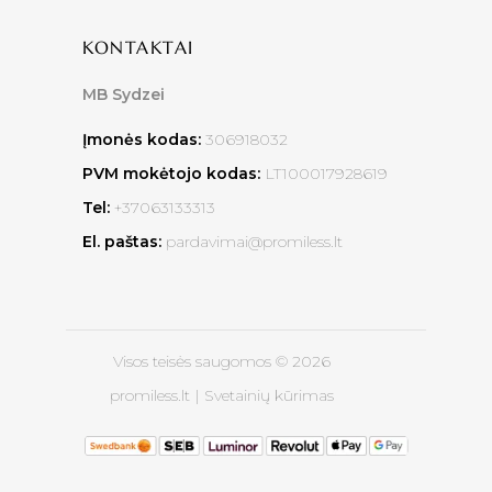
KONTAKTAI
MB Sydzei
Įmonės kodas:
306918032
PVM mokėtojo kodas:
LT100017928619
Tel:
+37063133313
El. paštas:
pardavimai@promiless.lt
Visos teisės saugomos © 2026
promiless.lt |
Svetainių kūrimas