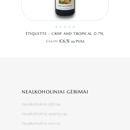
ÉTIQUETTE – CRISP AND TROPICAL 0.75L
€
6.51
€
14.99
su PVM
NEALKOHOLINIAI GĖRIMAI
Nealkoholinis džinas
Nealkoholinis aperityvas
Nealkoholinis romas