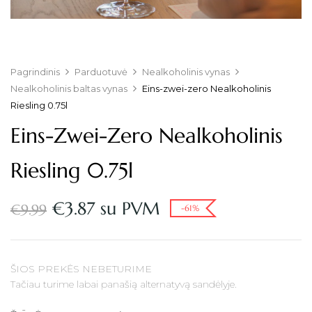
Pagrindinis
Parduotuvė
Nealkoholinis vynas
Nealkoholinis baltas vynas
Eins-zwei-zero Nealkoholinis
Riesling 0.75l
Eins-Zwei-Zero Nealkoholinis
Riesling 0.75l
€
3.87
su PVM
€
9.99
-61%
ŠIOS PREKĖS NEBETURIME
Tačiau turime labai panašią alternatyvą sandėlyje.