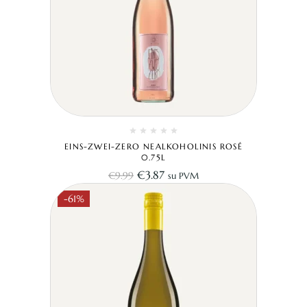
EINS-ZWEI-ZERO NEALKOHOLINIS ROSÉ
0.75L
€
3.87
€
9.99
su PVM
-61%