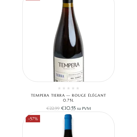
TEMPERA TIERRA — ROUGE ÉLÉGANT
0.75L
€
10.55
€
22.99
su PVM
-57%