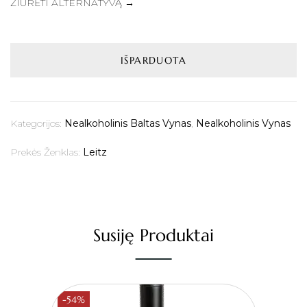
ŽIŪRĖTI ALTERNATYVĄ →
IŠPARDUOTA
Kategorijos:
Nealkoholinis Baltas Vynas
,
Nealkoholinis Vynas
Prekės Ženklas:
Leitz
Susiję Produktai
-54%