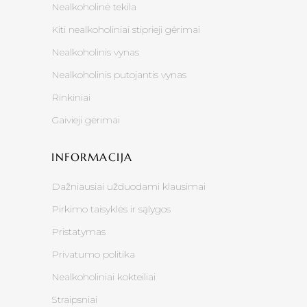
Nealkoholinė tekila
Kiti nealkoholiniai stiprieji gėrimai
Nealkoholinis vynas
Nealkoholinis putojantis vynas
Rinkiniai
Gaivieji gėrimai
INFORMACIJA
Dažniausiai užduodami klausimai
Pirkimo taisyklės ir sąlygos
Pristatymas
Privatumo politika
Nealkoholiniai kokteiliai
Straipsniai