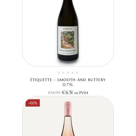
ÉTIQUETTE – SMOOTH AND BUTTERY
0.75L
€
6.51
€
14.99
su PVM
-61%