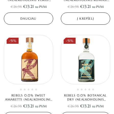
0.5L
0.5L
€
13.21
€
13.21
€
26.98
€
26.98
su PVM
su PVM
DAUGIAU
Į KREPŠELĮ
-51%
-51%
REBELS 0.0% SWEET
REBELS 0.0% BOTANICAL
AMARETTI (NEALKOHOLINIS
DRY (NEALKOHOLINIS
AMARETTO) 0.5L
DŽINAS) 0.5L
€
13.21
€
13.21
€
26.98
€
26.98
su PVM
su PVM