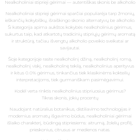
Nealkoholiniai stiprieji gėrimai — autentiškas skonis be alkoholio
Nealkoholiniai stiprieji gėrimai sparčiai populiarėja tarp žmonių,
ieškančių kokybiškų, išraiškingo skonio alternatyvų be alkoholio.
Ši kategorija apima aukštos kokybės nealkoholinius gėrimus,
sukurtus taip, kad atkartotų tradicinių stipriųjų gėrimų aromatą
ir struktūrą, tačiau išvengtų alkoholio poveikio sveikatai ar
savijautai.
Šioje kategorijoje rasite nealkoholinį džiną, nealkoholinį romą,
nealkoholinį viskį, nealkoholinę tekilą, nealkoholinius aperityvus
ir kitus 0.0% gėrimus, tinkančius tiek klasikinėms kokteilių
interpretacijoms, tiek gurmaniškam pasimėgavimui.
Kodėl verta rinktis nealkoholinius stipriuosius gėrimus?
Tikras skonis, jokių procentų
Naudojant natūralius botanikus, distiliavimo technologijas ir
modernius aromatų išgavimo būdus, nealkoholiniai gėrimai
išlaiko charakterį, būdingą stipriesiems: aitrumą, žolelių profilį,
prieskonius, citrusus ar medienos natas.