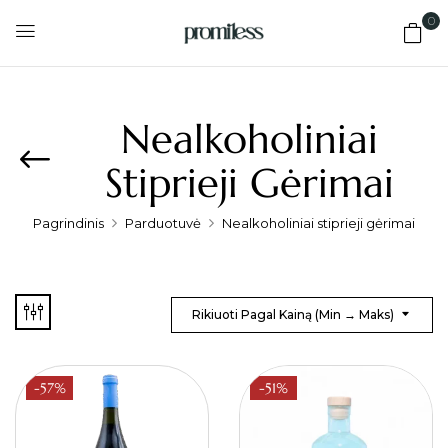
0
Nealkoholiniai
Stiprieji Gėrimai
Pagrindinis
Parduotuvė
Nealkoholiniai stiprieji gėrimai
Rikiuoti Pagal Kainą (min → Maks)
-57%
-51%