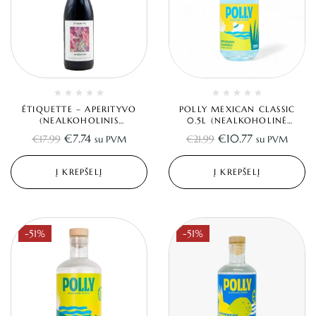
ÉTIQUETTE – APERITYVO
POLLY MEXICAN CLASSIC
(NEALKOHOLINIS
0.5L (NEALKOHOLINĖ
VERMUTAS/RAUDONAS
TEKILA)
€
7.74
€
10.77
€
17.99
€
21.99
su PVM
su PVM
VYNAS) 0.75L
Į KREPŠELĮ
Į KREPŠELĮ
-51%
-51%