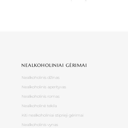
NEALKOHOLINIAI GĖRIMAI
Nealkoholinis džinas
Nealkoholinis aperityvas
Nealkoholinis romas
Nealkoholinė tekila
Kiti nealkoholiniai stiprieji gėrimai
Nealkoholinis vynas