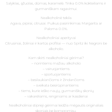
Salyklas, ąžuolas, dūmas, karamelė. Tinka 0.0% kokteiliams ir
gurmaniškam ragavimui.
Nealkoholinė tekila
Agava, pipirai, citrusai. Puikus pasirinkimas Margarita ar
Paloma 0.0%.
Nealkoholiniai aperityvai
Citrusiniai, žoliniai ir kartūs profiliai — nuo Spritz iki Negroni be
alkoholio.
Kam skirti nealkoholiniai gėrimai?
– norintiems mažiau alkoholio
– vairuojantiems
– sportuojantiems
– besilaukiančioms ir žindančioms
– sveikata besirūpinantiems
– tiems, kurie ieško naujų, gurmaniškų skonių
– vakarėliams, renginiams ar kasdienai
Nealkoholiniai stiprieji gėrimai leidžia mėgautis originaliais
skoniais be kompromisų.