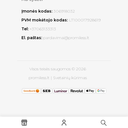
Įmonės kodas:
306918032
PVM mokėtojo kodas:
LT100017928619
Tel:
+37063133313
El. paštas:
pardavimai@promiless.lt
Visos teisės saugomos © 2026
promiless.lt |
Svetainių kūrimas