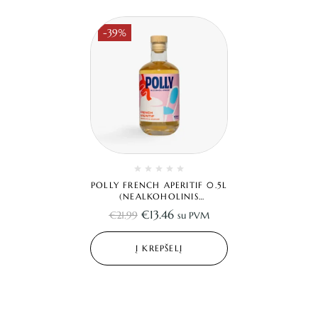
-39%
POLLY FRENCH APERITIF 0.5L
(NEALKOHOLINIS
APERITYVAS)
€
13.46
€
21.99
su PVM
Į KREPŠELĮ