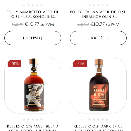
POLLY AMARETTO APERITIF
POLLY ITALIAN APERITIF 0.5L
0.5L (NEALKOHOLINIS
(NEALKOHOLINIS
AMARETTO)
APERITYVAS)
€
10.77
€
10.77
€
21.99
€
21.99
su PVM
su PVM
Į KREPŠELĮ
Į KREPŠELĮ
-51%
-51%
REBELS 0.0% MALT BLEND
REBELS 0.0% DARK SPICE
(NEALKOHOLINIS VISKIS)
(NEALKOHOLINIS ROMAS)