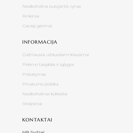
Nealkoholinis putojantis vynas
Rinkiniai
Gaivieji gėrimai
INFORMACIJA
Dažniausiai užduodami klausimai
Pirkimo taisyklės ir sąlygos
Pristatymas
Privatumo politika
Nealkoholiniai kokteiliai
Straipsniai
KONTAKTAI
MB Sydzei