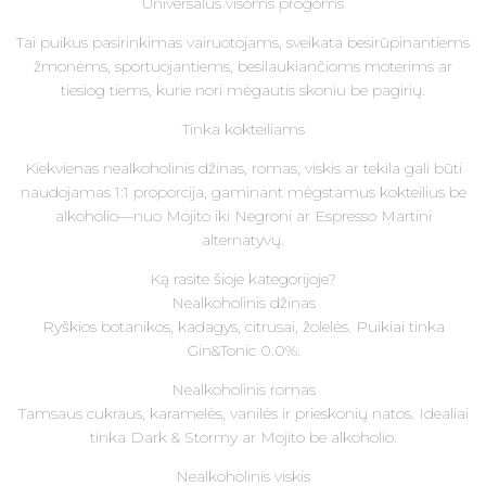
Universalūs visoms progoms
Tai puikus pasirinkimas vairuotojams, sveikata besirūpinantiems
žmonėms, sportuojantiems, besilaukiančioms moterims ar
tiesiog tiems, kurie nori mėgautis skoniu be pagirių.
Tinka kokteiliams
Kiekvienas nealkoholinis džinas, romas, viskis ar tekila gali būti
naudojamas 1:1 proporcija, gaminant mėgstamus kokteilius be
alkoholio—nuo Mojito iki Negroni ar Espresso Martini
alternatyvų.
Ką rasite šioje kategorijoje?
Nealkoholinis džinas
Ryškios botanikos, kadagys, citrusai, žolelės. Puikiai tinka
Gin&Tonic 0.0%.
Nealkoholinis romas
Tamsaus cukraus, karamelės, vanilės ir prieskonių natos. Idealiai
tinka Dark & Stormy ar Mojito be alkoholio.
Nealkoholinis viskis