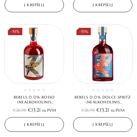
Į KREPŠELĮ
Į KREPŠELĮ
-51%
-51%
REBELS 0.0% ROSSO
REBELS 0.0% DOLCE SPRITZ
(NEALKOHOLINIS
(NEALKOHOLINIS
APERITYVAS) 0.5L
APERITYVAS) 0.5L
€
13.21
€
13.21
€
26.98
€
26.98
su PVM
su PVM
Į KREPŠELĮ
Į KREPŠELĮ