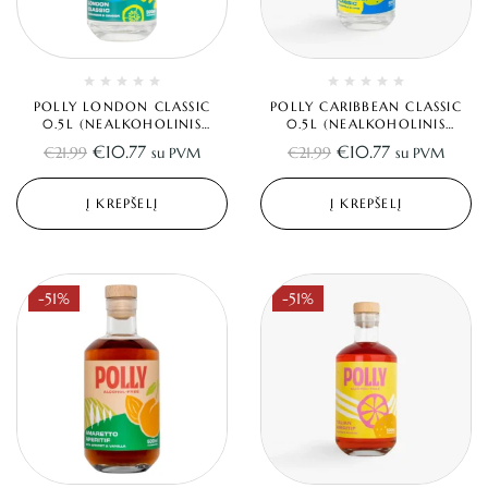
POLLY LONDON CLASSIC
POLLY CARIBBEAN CLASSIC
0.5L (NEALKOHOLINIS
0.5L (NEALKOHOLINIS
DŽINAS)
ROMAS)
€
10.77
€
10.77
€
21.99
€
21.99
su PVM
su PVM
Į KREPŠELĮ
Į KREPŠELĮ
-51%
-51%