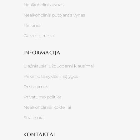
Nealkoholinis vynas
Nealkoholinis putojantis vynas
Rinkiniai
Gaivieji gėrimai
INFORMACIJA
Dažniausiai užduodami klausimai
Pirkimo taisyklės ir sąlygos
Pristatymas
Privatumo politika
Nealkoholiniai kokteiliai
Straipsniai
KONTAKTAI