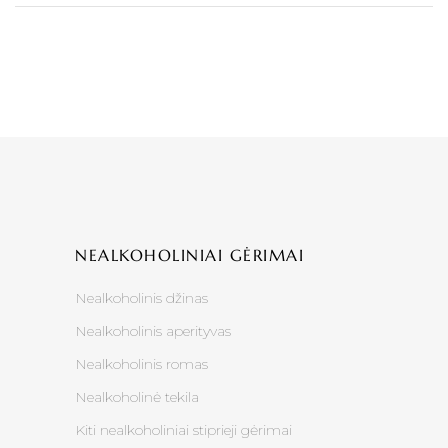
NEALKOHOLINIAI GĖRIMAI
Nealkoholinis džinas
Nealkoholinis aperityvas
Nealkoholinis romas
Nealkoholinė tekila
Kiti nealkoholiniai stiprieji gėrimai