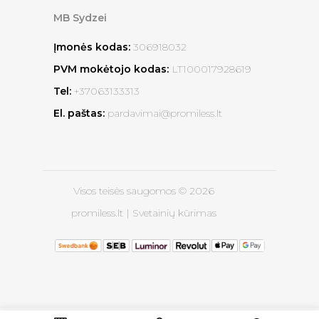
MB Sydzei
Įmonės kodas:
306918032
PVM mokėtojo kodas:
LT100017928619
Tel:
+37063133313
El. paštas:
pardavimai@promiless.lt
Visos teisės saugomos © 2026
promiless.lt |
Svetainių kūrimas