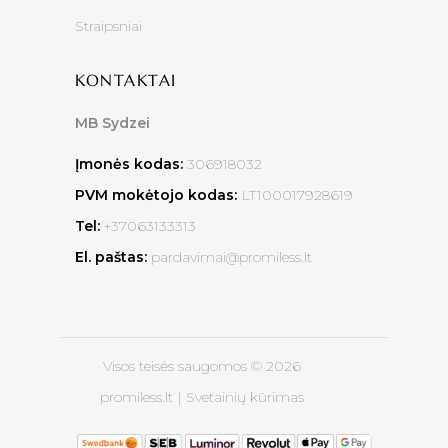
Straipsniai
KONTAKTAI
MB Sydzei
Įmonės kodas:
306918032
PVM mokėtojo kodas:
LT100017928619
Tel:
+37063133313
El. paštas:
pardavimai@promiless.lt
Visos teisės saugomos © 2026
promiless.lt |
Svetainių kūrimas