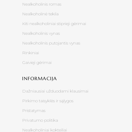
Nealkoholinis romas
Nealkoholinė tekila
Kiti nealkoholiniai stiprieji gėrimai
Nealkoholinis vynas
Nealkoholinis putojantis vynas
Rinkiniai
Gaivieji gėrimai
INFORMACIJA
Dažniausiai užduodami klausimai
Pirkimo taisyklės ir sąlygos
Pristatymas
Privatumo politika
Nealkoholiniai kokteiliai