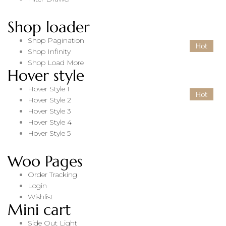
Shop loader
Shop Pagination
Hot
Shop Infinity
Shop Load More
Hover style
Hover Style 1
Hot
Hot
Hover Style 2
Hover Style 3
Hover Style 4
Hover Style 5
Woo Pages
Order Tracking
Login
Wishlist
Mini cart
Side Out Light