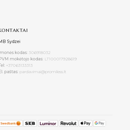
KONTAKTAI
MB Sydzei
Įmonės kodas:
306918032
PVM mokėtojo kodas:
LT100017928619
Tel:
+37063133313
El. paštas:
pardavimai@promiless.lt