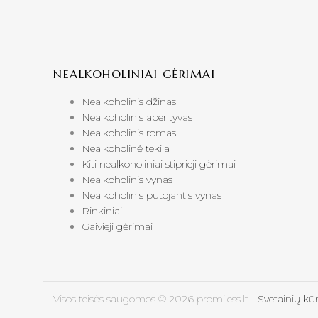
NEALKOHOLINIAI GĖRIMAI
Nealkoholinis džinas
Nealkoholinis aperityvas
Nealkoholinis romas
Nealkoholinė tekila
Kiti nealkoholiniai stiprieji gėrimai
Nealkoholinis vynas
Nealkoholinis putojantis vynas
Rinkiniai
Gaivieji gėrimai
Visos teisės saugomos © 2026 promiless.lt |
Svetainių kū