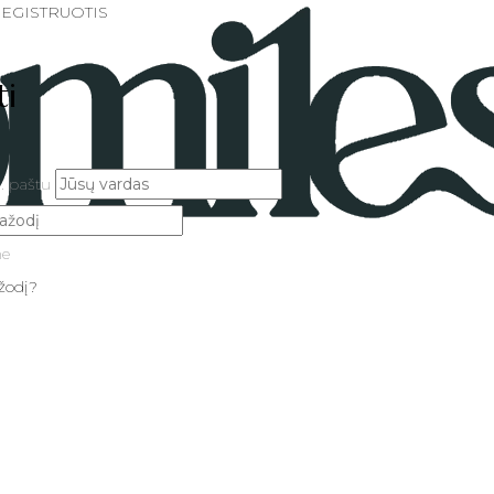
 REGISTRUOTIS
ti
. paštu
ne
žodį?