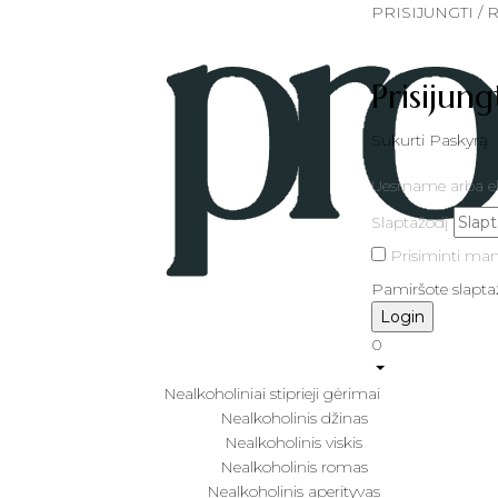
PRISIJUNGTI /
Prisijung
Sukurti Paskyrą
Uesrname arba el
Slaptažodį
Prisiminti ma
Pamiršote slapta
0
Nealkoholiniai stiprieji gėrimai
Nealkoholinis džinas
Nealkoholinis viskis
Nealkoholinis romas
Nealkoholinis aperityvas