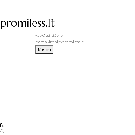
promiless.lt
+37063133313
pardavimai@promiless.lt
Meniu