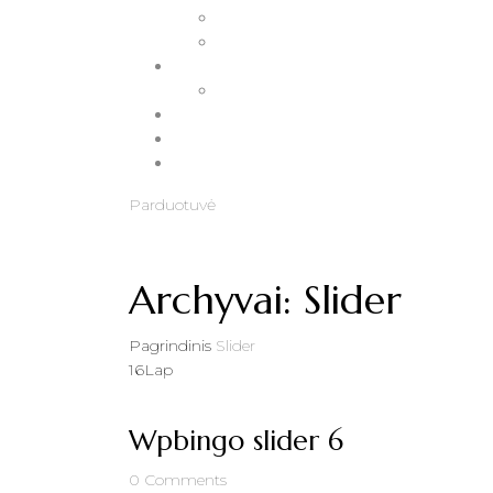
Parduotuvė
Archyvai:
Slider
Pagrindinis
Slider
16
Lap
Wpbingo slider 6
0
Comments