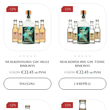
-32%
-32%
NEALKOHOLINIS GIN MULE
NEALKOHOLINIS GIN TONIC
RINKINYS
RINKINYS
€
22.43
€
22.43
€
32.98
€
32.98
su PVM
su PVM
DAUGIAU
Į KREPŠELĮ
-32%
-32%