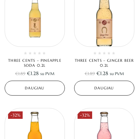
THREE CENTS – PINEAPPLE
THREE CENTS – GINGER BEER
SODA 0.2L
0.2L
€
1.28
€
1.28
€
1.89
€
1.89
su PVM
su PVM
DAUGIAU
DAUGIAU
-32%
-32%