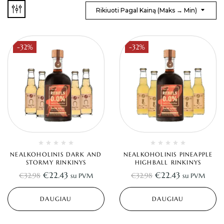
Rikiuoti Pagal Kainą (maks → Min)
-32%
-32%
NEALKOHOLINIS DARK AND
NEALKOHOLINIS PINEAPPLE
STORMY RINKINYS
HIGHBALL RINKINYS
€
22.43
€
22.43
€
32.98
€
32.98
su PVM
su PVM
DAUGIAU
DAUGIAU