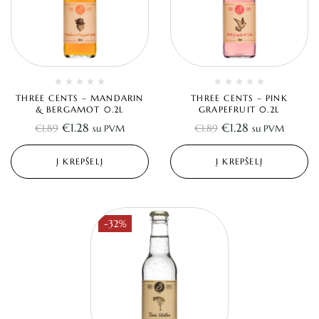
THREE CENTS – MANDARIN
THREE CENTS – PINK
& BERGAMOT 0.2L
GRAPEFRUIT 0.2L
€
1.28
€
1.28
€
1.89
€
1.89
su PVM
su PVM
Į KREPŠELĮ
Į KREPŠELĮ
-32%