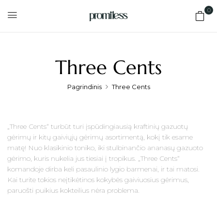
0
Three Cents
Pagrindinis
Three Cents
„Three Cents“ turbūt turi įspūdingiausią kraftinių gazuotų
gėrimų ir kitų gaiviųjų gėrimų asortimentą, kokį tik esame
matę! Nuo klasikinio toniko, iki stulbinančio ananasų gazuoto
gėrimo, kuris nukelia jus tiesiai į tropikus. „Three Cents“
komandoje dirba keli pasaulinio lygio barmenai, ir tai matosi.
Kai turite tokios neįtikėtinos kokybės gaiviuosius gėrimus,
paruošti puikius kokteilius nėra problema.