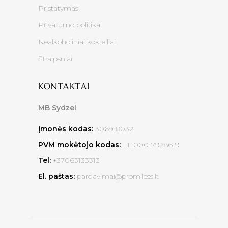
Pristatymas
Privatumo politika
Nealkoholiniai kokteiliai
Straipsniai
KONTAKTAI
MB Sydzei
Įmonės kodas:
306918032
PVM mokėtojo kodas:
LT100017928619
Tel:
+37063133313
El. paštas:
pardavimai@promiless.lt