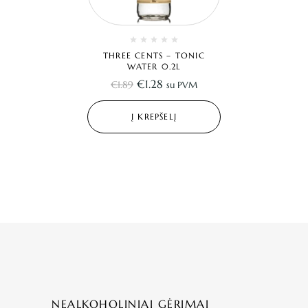
THREE CENTS – TONIC
WATER 0.2L
€
1.28
€
1.89
su PVM
Į KREPŠELĮ
NEALKOHOLINIAI GĖRIMAI