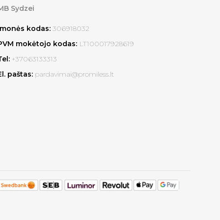
MB Sydzei
Įmonės kodas:
306918032
PVM mokėtojo kodas:
LT100017928619
Tel:
+37063133313
El. paštas:
pardavimai@promiless.lt