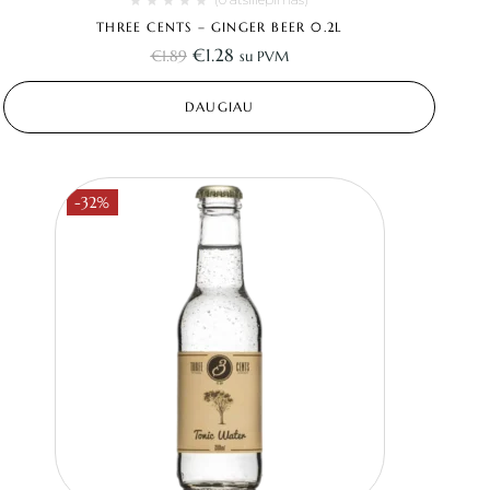
THREE CENTS – GINGER BEER 0.2L
€
1.28
€
1.89
su PVM
DAUGIAU
-32%