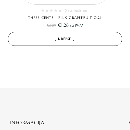
(0 atsiliepimas)
THREE CENTS – PINK GRAPEFRUIT 0.2L
€
1.28
€
1.89
su PVM
Į KREPŠELĮ
INFORMACIJA