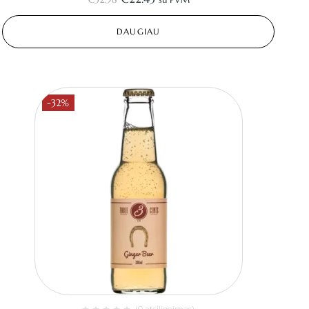
su PVM
DAUGIAU
-32%
(0 atsiliepimas)