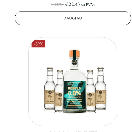
€
22.43
€
32.98
su PVM
DAUGIAU
-32%
(0 atsiliepimas)