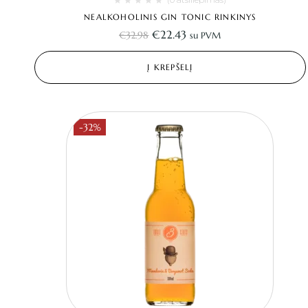
NEALKOHOLINIS GIN TONIC RINKINYS
€
22.43
€
32.98
su PVM
Į KREPŠELĮ
-32%