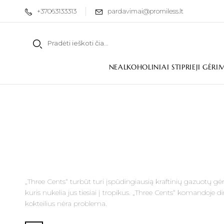
+37063133313
pardavimai@promiless.lt
NEALKOHOLINIAI STIPRIEJI GĖRI
„Three Cents“ turbūt turi įspūdingiausią kraftinių gazuotų g
kuris nukelia jus tiesiai į tropikus. „Three Cents“ komandoje d
kokteilius nėra problema.