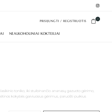
0
PRISIJUNGTI / REGISTRUOTIS
IAI
NEALKOHOLINIAI KOKTEILIAI
lasikinio toniko, iki stulbinančio ananasų gazuoto gėrimo,
įtikėtinos kokybės gaiviuosius gėrimus, paruošti puikius