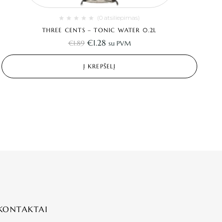
(0 atsiliepimas)
THREE CENTS – TONIC WATER 0.2L
€
1.28
€
1.89
su PVM
Į KREPŠELĮ
KONTAKTAI