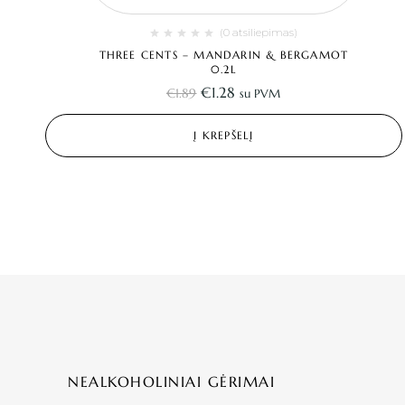
(0 atsiliepimas)
THREE CENTS – MANDARIN & BERGAMOT
0.2L
€
1.28
€
1.89
su PVM
Į KREPŠELĮ
NEALKOHOLINIAI GĖRIMAI