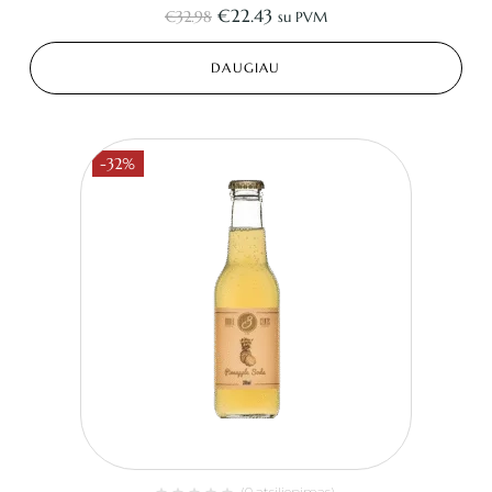
€
22.43
€
32.98
su PVM
DAUGIAU
-32%
(0 atsiliepimas)