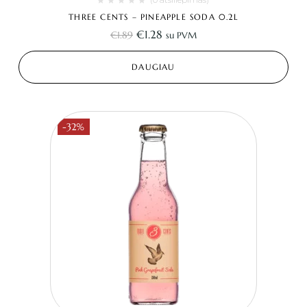
THREE CENTS – PINEAPPLE SODA 0.2L
€
1.28
€
1.89
su PVM
DAUGIAU
-32%