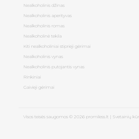
Nealkoholinis džinas
Nealkoholinis aperityvas
Nealkoholinis romas
Nealkoholinė tekila
Kiti nealkoholiniai stiprieji gėrimai
Nealkoholinis vynas
Nealkoholinis putojantis vynas
Rinkiniai
Gaivieji gėrimai
Visos teisės saugomos © 2026 promiless.lt |
Svetainių kū