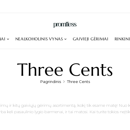
MAI
NEALKOHOLINIS VYNAS
GAIVIEJI GĖRIMAI
RINKIN
Three Cents
Pagrindinis
Three Cents
ėrimų ir kitų gaiviųjų gėrimų asortimentą, kokį tik esame matę! Nuo k
irba keli pasaulinio lygio barmenai, ir tai matosi. Kai turite tokios ne