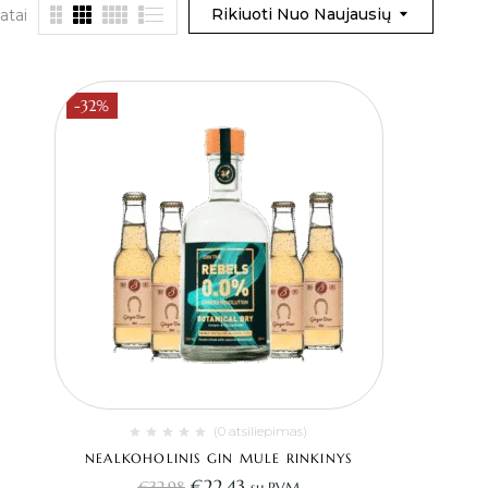
Rikiuoti Nuo Naujausių
atai
-32%
(0 atsiliepimas)
NEALKOHOLINIS GIN MULE RINKINYS
€
22.43
€
32.98