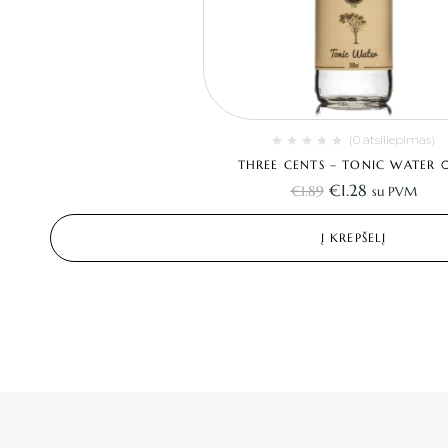
(0 atsiliepimas)
THREE CENTS – TONIC WATER 0
€
1.28
€
1.89
su PVM
Į KREPŠELĮ