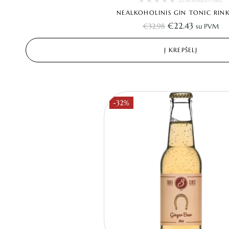
NEALKOHOLINIS GIN TONIC RINK
€
22.43
€
32.98
su PVM
Į KREPŠELĮ
-32%