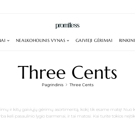
MAI
NEALKOHOLINIS VYNAS
GAIVIEJI GĖRIMAI
RINKIN
Three Cents
Pagrindinis
Three Cents
ėrimų ir kitų gaiviųjų gėrimų asortimentą, kokį tik esame matę! Nuo k
irba keli pasaulinio lygio barmenai, ir tai matosi. Kai turite tokios ne