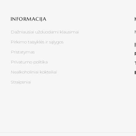
INFORMACIJA
Dažniausiai užduodami klausimai
Pirkimo taisyklės ir sąlygos
Pristatymas
Privatumo politika
Nealkoholiniai kokteiliai
Straipsniai