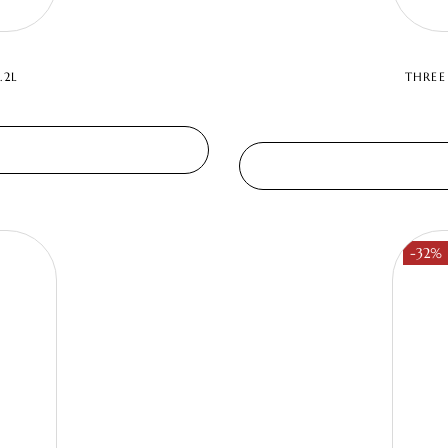
.2L
THREE
-32%