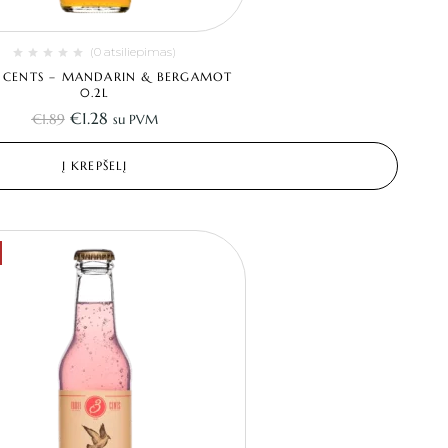
(0 atsiliepimas)
 CENTS – MANDARIN & BERGAMOT
0.2L
€
1.28
€
1.89
su PVM
Į KREPŠELĮ