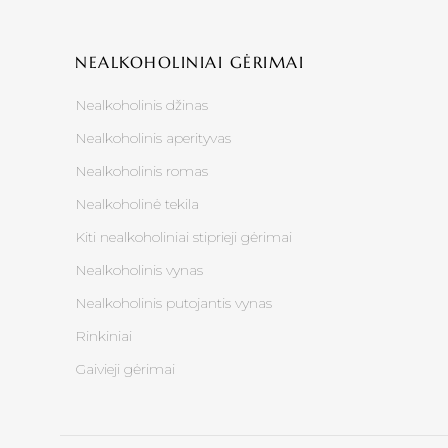
NEALKOHOLINIAI GĖRIMAI
Nealkoholinis džinas
Nealkoholinis aperityvas
Nealkoholinis romas
Nealkoholinė tekila
Kiti nealkoholiniai stiprieji gėrimai
Nealkoholinis vynas
Nealkoholinis putojantis vynas
Rinkiniai
Gaivieji gėrimai