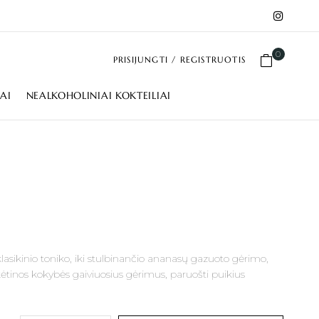
0
PRISIJUNGTI / REGISTRUOTIS
IAI
NEALKOHOLINIAI KOKTEILIAI
lasikinio toniko, iki stulbinančio ananasų gazuoto gėrimo,
įtikėtinos kokybės gaiviuosius gėrimus, paruošti puikius