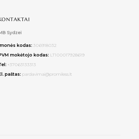
KONTAKTAI
MB Sydzei
Įmonės kodas:
306918032
PVM mokėtojo kodas:
LT100017928619
Tel:
+37063133313
El. paštas:
pardavimai@promiless.lt