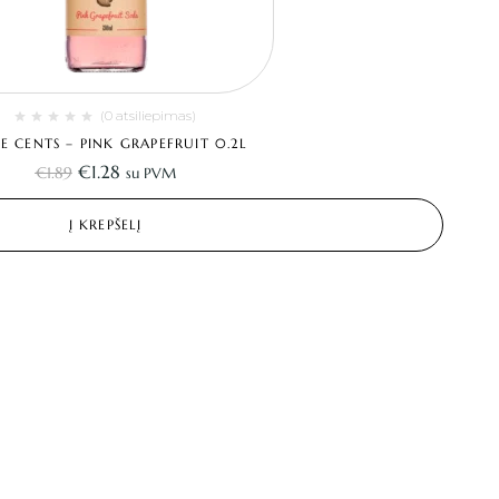
(0 atsiliepimas)
E CENTS – PINK GRAPEFRUIT 0.2L
€
1.28
€
1.89
su PVM
Į KREPŠELĮ