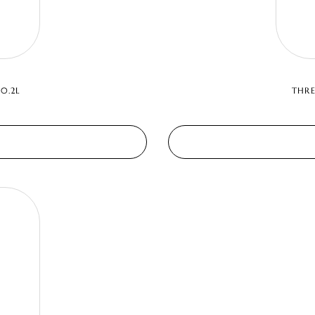
0.2L
THRE