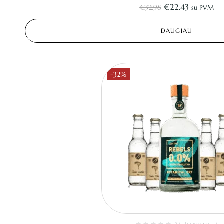
€
22.43
€
32.98
su PVM
DAUGIAU
-32%
(0 atsiliepimas)