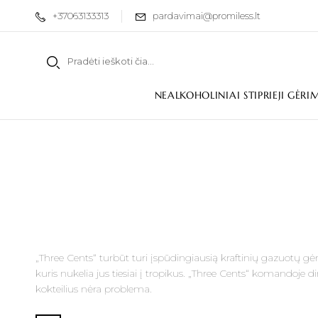
+37063133313
pardavimai@promiless.lt
NEALKOHOLINIAI STIPRIEJI GĖRI
„Three Cents“ turbūt turi įspūdingiausią kraftinių gazuotų g
kuris nukelia jus tiesiai į tropikus. „Three Cents“ komandoje d
kokteilius nėra problema.