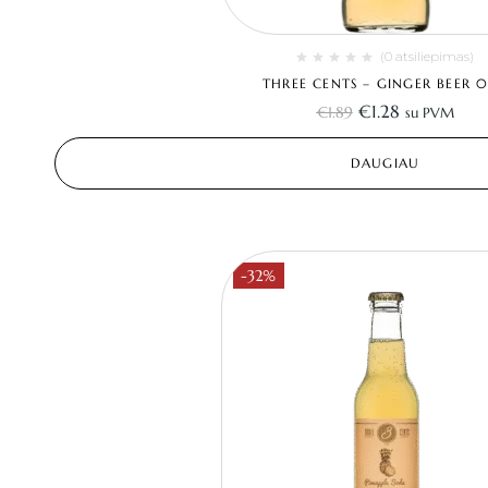
(0 atsiliepimas)
THREE CENTS – GINGER BEER 0
€
1.28
€
1.89
su PVM
DAUGIAU
-32%