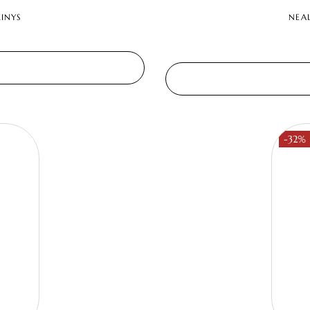
INYS
NEA
-32%