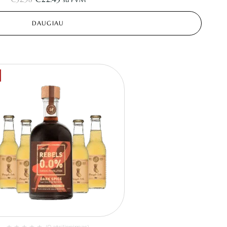
su PVM
DAUGIAU
(0 atsiliepimas)