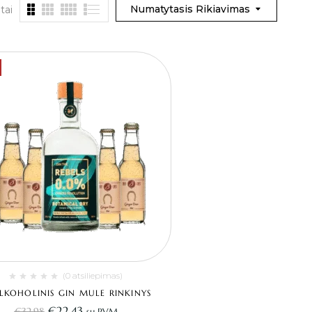
Numatytasis Rikiavimas
tai
(0 atsiliepimas)
LKOHOLINIS GIN MULE RINKINYS
€
22.43
€
32.98