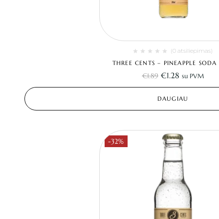
(0 atsiliepimas)
THREE CENTS – PINEAPPLE SODA 
€
1.28
€
1.89
su PVM
DAUGIAU
-32%