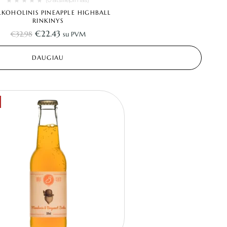
LKOHOLINIS PINEAPPLE HIGHBALL
RINKINYS
€
22.43
€
32.98
su PVM
DAUGIAU