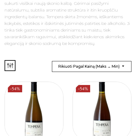
sukurti visiškai naują skonio kalbą. Gėrimai pasižymi
natūralumu, subtilia aromatine struktūra ir itin kruopščiu
ingredientų balansu. Tempera skirta žmonėms, ieškantiems
kokybės, estetikos ir išskirtinės jutiminės patirties be alkoholio. Ji
tinka tiek gastronominiams deriniams su maistu, tiek
savarankiškam ragavimui, atskleidžiant kiekvienos akimirkos
eleganciją ir skonio sodrumą be kompromisų.
Rikiuoti Pagal Kainą (maks → Min)
-54%
-54%