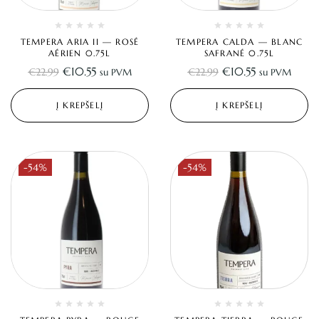
TEMPERA ARIA II — ROSÉ
TEMPERA CALDA — BLANC
AÉRIEN 0.75L
SAFRANÉ 0.75L
€
10.55
€
10.55
€
22.99
€
22.99
su PVM
su PVM
Į KREPŠELĮ
Į KREPŠELĮ
-54%
-54%