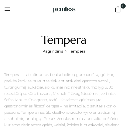
0
Tempera
Pagrindinis
Tempera
Tempera – tai rafinuotas bealkoholinių gurmaniškų gėrimų
prekės ženklas, sukurtas siekiant atskleisti gamtos skonių
turtingumą aukščiausio kulinarinio meistriškumo lygiu. Jo
receptūrą sukūrė triskart „Michelin“ žvaigždutėmis įvertintas
šefas Mauro Colagreco, todėl kiekvienas gėrimas yra
gastronominės filosofijos tąsa – ne imitacija, o savitas skonio
pasaulis. Tempera nesiūlo dealkoholizuoto vyno ar tradicinių
alkoholinių analogų. Prekės ženklas remiasi unikaliu požiūriu,
kuriame derinamos gėlės, vaisiai, žolelės ir prieskoniai, siekiant