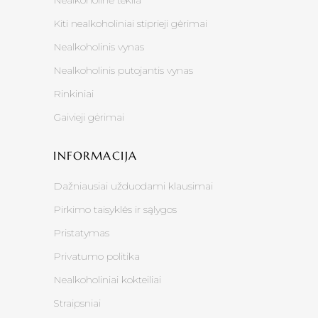
Nealkoholinė tekila
Kiti nealkoholiniai stiprieji gėrimai
Nealkoholinis vynas
Nealkoholinis putojantis vynas
Rinkiniai
Gaivieji gėrimai
INFORMACIJA
Dažniausiai užduodami klausimai
Pirkimo taisyklės ir sąlygos
Pristatymas
Privatumo politika
Nealkoholiniai kokteiliai
Straipsniai