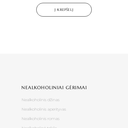
Į KREPŠELĮ
NEALKOHOLINIAI GĖRIMAI
Nealkoholinis džinas
Nealkoholinis aperityvas
Nealkoholinis romas