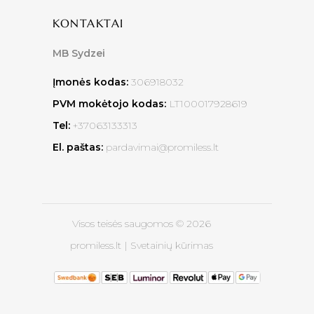
KONTAKTAI
MB Sydzei
Įmonės kodas:
306918032
PVM mokėtojo kodas:
LT100017928619
Tel:
+37063133313
El. paštas:
pardavimai@promiless.lt
Visos teisės saugomos © 2026
promiless.lt |
Svetainių kūrimas