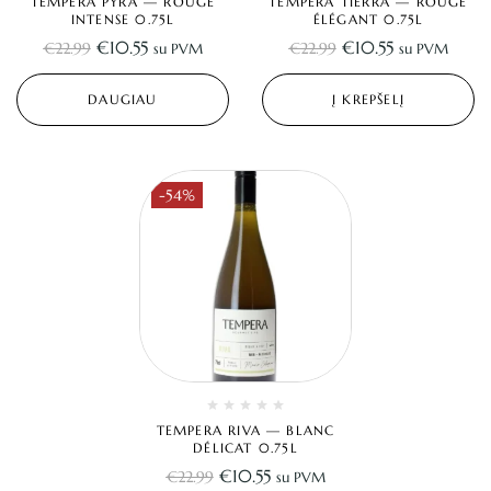
TEMPERA PYRA — ROUGE
TEMPERA TIERRA — ROUGE
INTENSE 0.75L
ÉLÉGANT 0.75L
€
10.55
€
10.55
€
22.99
€
22.99
su PVM
su PVM
DAUGIAU
Į KREPŠELĮ
-54%
TEMPERA RIVA — BLANC
DÉLICAT 0.75L
€
10.55
€
22.99
su PVM