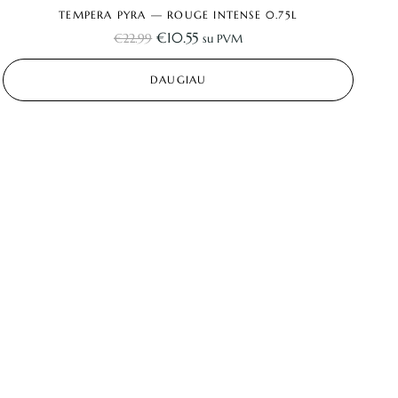
TEMPERA PYRA — ROUGE INTENSE 0.75L
€
10.55
€
22.99
su PVM
DAUGIAU