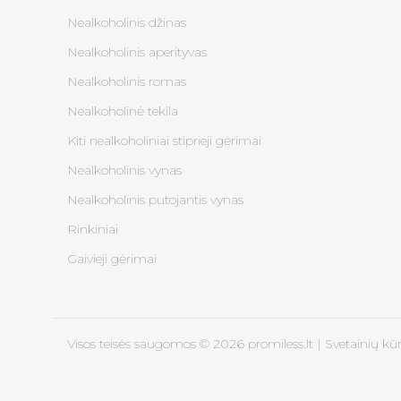
Nealkoholinis džinas
Nealkoholinis aperityvas
Nealkoholinis romas
Nealkoholinė tekila
Kiti nealkoholiniai stiprieji gėrimai
Nealkoholinis vynas
Nealkoholinis putojantis vynas
Rinkiniai
Gaivieji gėrimai
Visos teisės saugomos © 2026 promiless.lt |
Svetainių kū