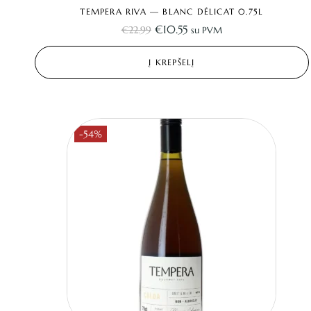
TEMPERA RIVA — BLANC DÉLICAT 0.75L
€
10.55
€
22.99
su PVM
Į KREPŠELĮ
-54%