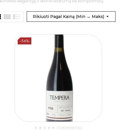
s akimirkos eleganciją ir skonio sodrumą be kompromisų.
Rikiuoti Pagal Kainą (min → Maks)
-54%
(0 atsiliepimas)