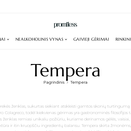
MAI
NEALKOHOLINIS VYNAS
GAIVIEJI GĖRIMAI
RINKIN
Tempera
Pagrindinis
Tempera
kės ženklas, sukurtas siekiant atskleisti gamtos skonių turtingumą 
o Colagreco, todėl kiekvienas gėrimas yra gastronominės filosofijos tą
ženklas remiasi unikaliu požiūriu, kuriame derinamos gėlės, vaisiai, žol
ūra ir itin kruopščiu ingredientų balansu. Tempera skirta žmonėms, i