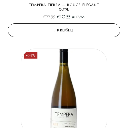
TEMPERA TIERRA — ROUGE ÉLÉGANT
0.75L
€
10.55
€
22.99
su PVM
Į KREPŠELĮ
-54%