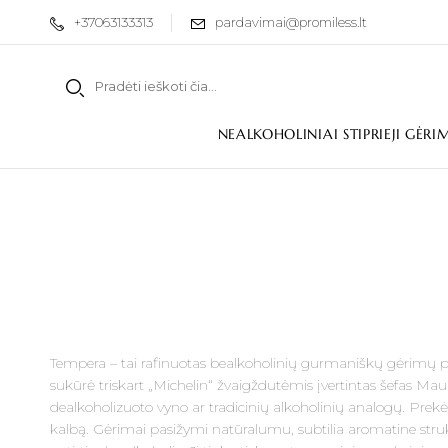
+37063133313
pardavimai@promiless.lt
NEALKOHOLINIAI STIPRIEJI GĖRI
Tempera – tai rafinuotas bealkoholinių gurmaniškų gėrimų pre
sukūrė triskart „Michelin“ žvaigždutėmis įvertintas šefas Maur
dealkoholizuoto vyno ar tradicinių alkoholinių analogų. Prekės 
kalbą. Gėrimai pasižymi natūralumu, subtilia aromatine strukt