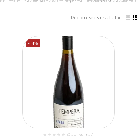
ams su maistu, tiek savarankiškam ragavimui, atskleidžiant kiekvieno
Rodomi visi 5 rezultatai
-54%
(0 atsiliepimas)