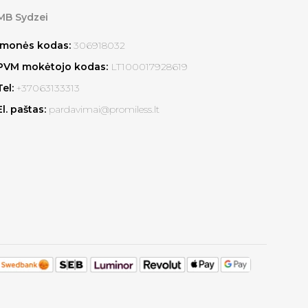
MB Sydzei
Įmonės kodas:
306918032
PVM mokėtojo kodas:
LT100017928619
Tel:
+37063133313
El. paštas:
pardavimai@promiless.lt