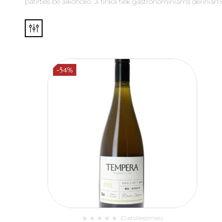
patirties be alkoholio. Ji tinka tiek gastronominiams derini
-54%
(0 atsiliepimas)