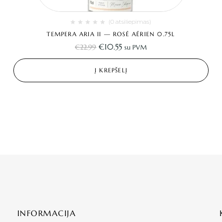
(0 atsiliepimas)
TEMPERA ARIA II — ROSÉ AÉRIEN 0.75L
€
10.55
€
22.99
su PVM
Į KREPŠELĮ
INFORMACIJA