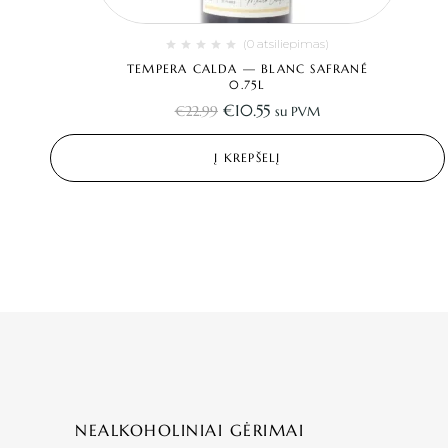
(0 atsiliepimas)
TEMPERA CALDA — BLANC SAFRANÉ
0.75L
€
10.55
€
22.99
su PVM
Į KREPŠELĮ
NEALKOHOLINIAI GĖRIMAI