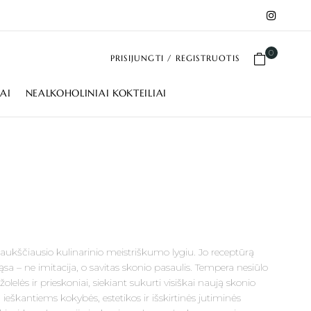
0
PRISIJUNGTI / REGISTRUOTIS
IAI
NEALKOHOLINIAI KOKTEILIAI
aukščiausio kulinarinio meistriškumo lygiu. Jo receptūrą
sa – ne imitacija, o savitas skonio pasaulis. Tempera nesiūlo
elės ir prieskoniai, siekiant sukurti visiškai naują skonio
eškantiems kokybės, estetikos ir išskirtinės jutiminės