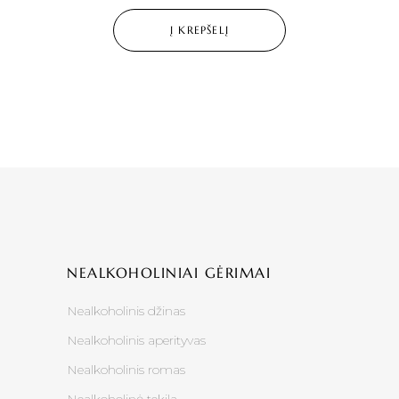
Į KREPŠELĮ
NEALKOHOLINIAI GĖRIMAI
Nealkoholinis džinas
Nealkoholinis aperityvas
Nealkoholinis romas