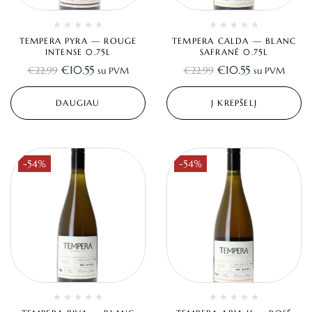
TEMPERA PYRA — ROUGE
TEMPERA CALDA — BLANC
INTENSE 0.75L
SAFRANÉ 0.75L
€
10.55
€
10.55
€
22.99
€
22.99
su PVM
su PVM
DAUGIAU
Į KREPŠELĮ
-54%
-54%