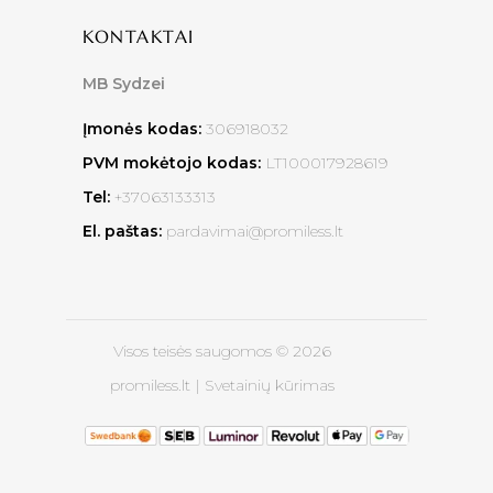
KONTAKTAI
MB Sydzei
Įmonės kodas:
306918032
PVM mokėtojo kodas:
LT100017928619
Tel:
+37063133313
El. paštas:
pardavimai@promiless.lt
Visos teisės saugomos © 2026
promiless.lt |
Svetainių kūrimas