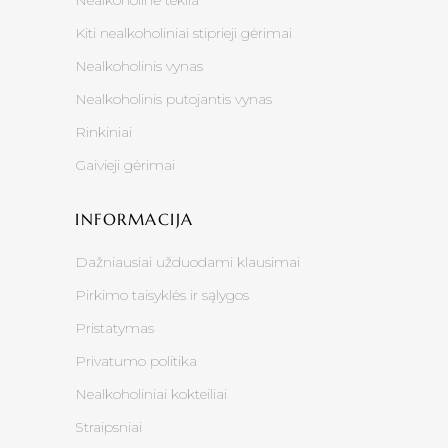
Nealkoholinė tekila
Kiti nealkoholiniai stiprieji gėrimai
Nealkoholinis vynas
Nealkoholinis putojantis vynas
Rinkiniai
Gaivieji gėrimai
INFORMACIJA
Dažniausiai užduodami klausimai
Pirkimo taisyklės ir sąlygos
Pristatymas
Privatumo politika
Nealkoholiniai kokteiliai
Straipsniai