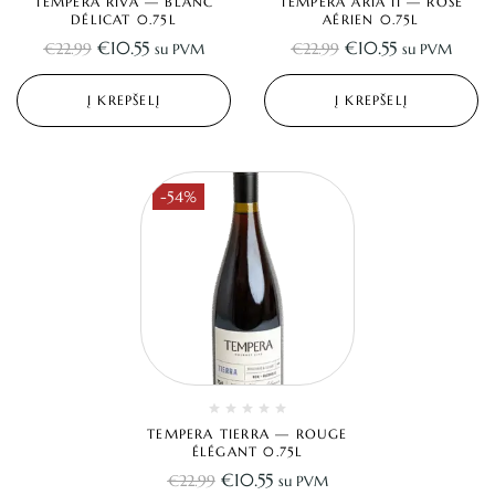
TEMPERA RIVA — BLANC
TEMPERA ARIA II — ROSÉ
DÉLICAT 0.75L
AÉRIEN 0.75L
€
10.55
€
10.55
€
22.99
€
22.99
su PVM
su PVM
Į KREPŠELĮ
Į KREPŠELĮ
-54%
TEMPERA TIERRA — ROUGE
ÉLÉGANT 0.75L
€
10.55
€
22.99
su PVM