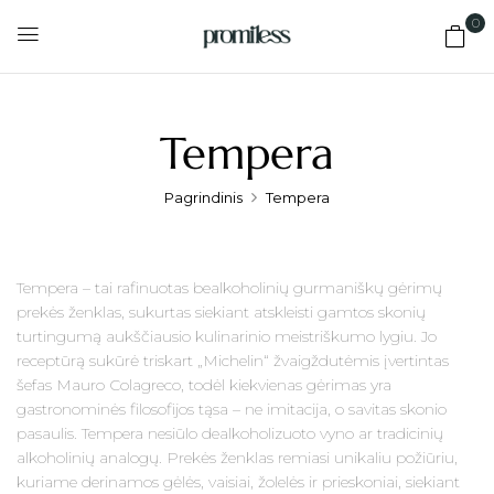
0
Tempera
Pagrindinis
Tempera
Tempera – tai rafinuotas bealkoholinių gurmaniškų gėrimų
prekės ženklas, sukurtas siekiant atskleisti gamtos skonių
turtingumą aukščiausio kulinarinio meistriškumo lygiu. Jo
receptūrą sukūrė triskart „Michelin“ žvaigždutėmis įvertintas
šefas Mauro Colagreco, todėl kiekvienas gėrimas yra
gastronominės filosofijos tąsa – ne imitacija, o savitas skonio
pasaulis. Tempera nesiūlo dealkoholizuoto vyno ar tradicinių
alkoholinių analogų. Prekės ženklas remiasi unikaliu požiūriu,
kuriame derinamos gėlės, vaisiai, žolelės ir prieskoniai, siekiant