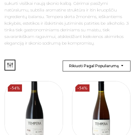
sukurti visiškai naują skonio kalbą. Gėrimai pasižymi
natūralumu, subtilia aromatine struktūra ir itin kruopščiu
ingredientų balansu. Tempera skirta žmonėms, ieškantiems
kokybės, estetikos ir išskirtinės jutiminės patirties be alkoholio. Ji
tinka tiek gastronominiams deriniams su maistu, tiek
savarankiškam ragavimui, atskleidžiant kiekvienos akimirkos
eleganciją ir skonio sodrumą be kompromisų.
Rikiuoti Pagal Populiarumą
-54%
-54%