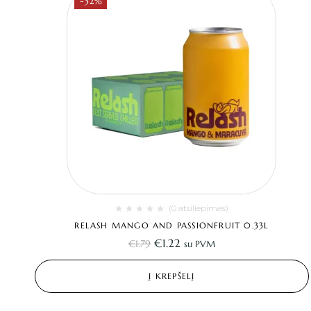
-32%
(0 atsiliepimas)
RELASH MANGO AND PASSIONFRUIT 0.33L
€
1.22
€
1.79
su PVM
Į KREPŠELĮ