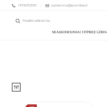
+37063133313
pardavimai@promiless.lt
NEALKOHOLINIAI STIPRIEJI GĖRI