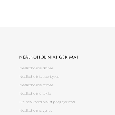
NEALKOHOLINIAI GĖRIMAI
Nealkoholinis džinas
Nealkoholinis aperityvas
Nealkoholinis romas
Nealkoholinė tekila
Kiti nealkoholiniai stiprieji gėrimai
Nealkoholinis vynas