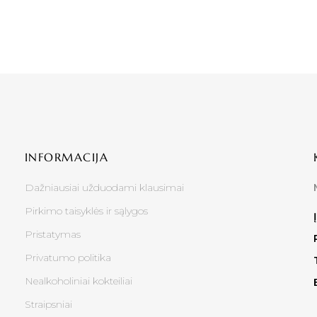
INFORMACIJA
Dažniausiai užduodami klausimai
Pirkimo taisyklės ir sąlygos
Pristatymas
Privatumo politika
Nealkoholiniai kokteiliai
Straipsniai