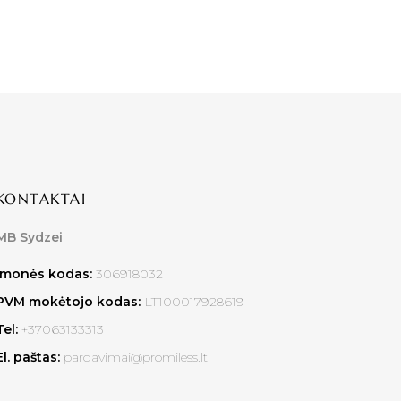
KONTAKTAI
MB Sydzei
Įmonės kodas:
306918032
PVM mokėtojo kodas:
LT100017928619
Tel:
+37063133313
El. paštas:
pardavimai@promiless.lt