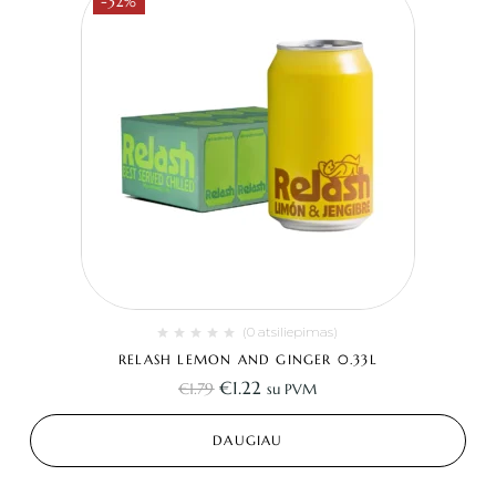
-32%
(0 atsiliepimas)
RELASH LEMON AND GINGER 0.33L
€
1.22
€
1.79
su PVM
DAUGIAU