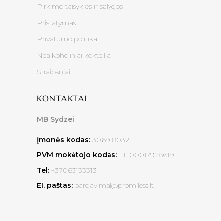
Pirkimo taisyklės ir sąlygos
Pristatymas
Privatumo politika
Nealkoholiniai kokteiliai
Straipsniai
KONTAKTAI
MB Sydzei
Įmonės kodas:
306918032
PVM mokėtojo kodas:
LT100017928619
Tel:
+37063133313
El. paštas:
pardavimai@promiless.lt