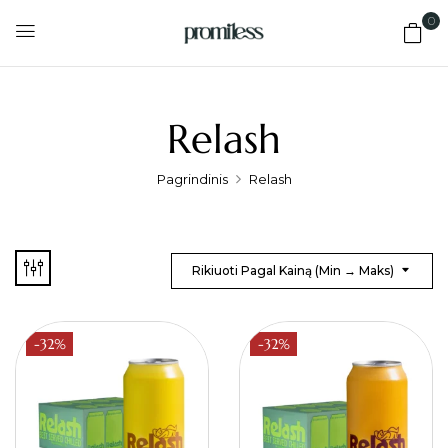
0
Relash
Pagrindinis
Relash
Rikiuoti Pagal Kainą (min → Maks)
-32%
-32%