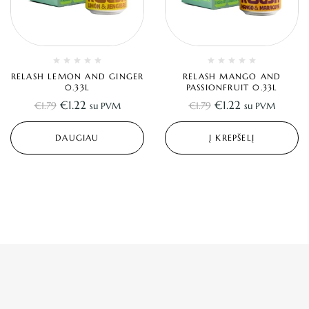
RELASH LEMON AND GINGER
RELASH MANGO AND
0.33L
PASSIONFRUIT 0.33L
€
1.22
€
1.22
€
1.79
€
1.79
su PVM
su PVM
DAUGIAU
Į KREPŠELĮ