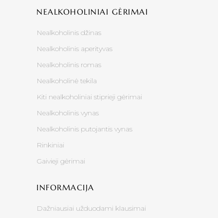
NEALKOHOLINIAI GĖRIMAI
Nealkoholinis džinas
Nealkoholinis aperityvas
Nealkoholinis romas
Nealkoholinė tekila
Kiti nealkoholiniai stiprieji gėrimai
Nealkoholinis vynas
Nealkoholinis putojantis vynas
Rinkiniai
Gaivieji gėrimai
INFORMACIJA
Dažniausiai užduodami klausimai