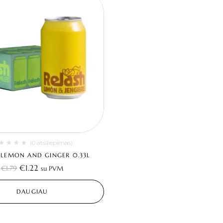
(0 atsiliepimas)
 LEMON AND GINGER 0.33L
€
1.22
€
1.79
su PVM
DAUGIAU