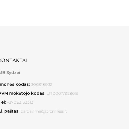
KONTAKTAI
MB Sydzei
Įmonės kodas:
306918032
PVM mokėtojo kodas:
LT100017928619
Tel:
+37063133313
El. paštas:
pardavimai@promiless.lt