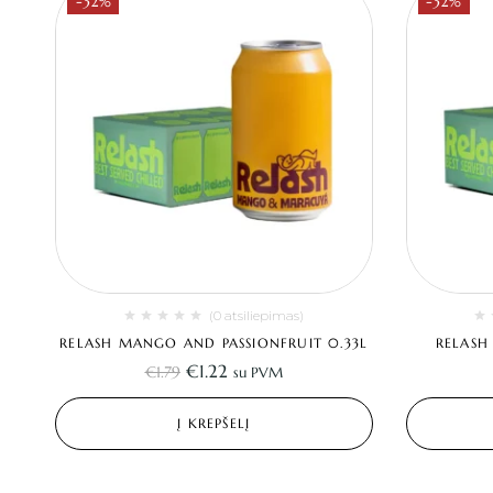
-32%
-32%
(0 atsiliepimas)
RELASH MANGO AND PASSIONFRUIT 0.33L
RELASH
€
1.22
€
1.79
su PVM
Į KREPŠELĮ