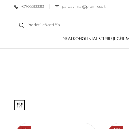
+37063133313
pardavimai@promiless.lt
NEALKOHOLINIAI STIPRIEJI GĖRI