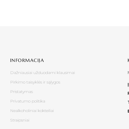
INFORMACIJA
Dažniausiai užduodami klausimai
Pirkimo taisyklės ir sąlygos
Pristatymas
Privatumo politika
Nealkoholiniai kokteiliai
Straipsniai