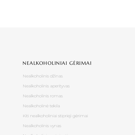
NEALKOHOLINIAI GĖRIMAI
Nealkoholinis džinas
Nealkoholinis aperityvas
Nealkoholinis romas
Nealkoholinė tekila
Kiti nealkoholiniai stiprieji gėrimai
Nealkoholinis vynas