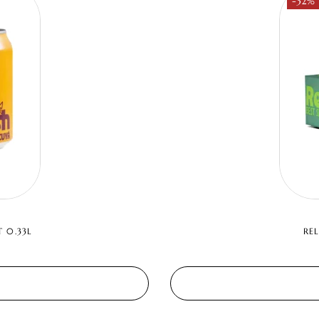
-32%
 0.33L
RE