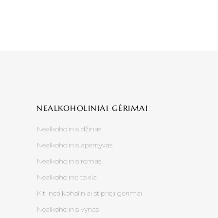
NEALKOHOLINIAI GĖRIMAI
Nealkoholinis džinas
Nealkoholinis aperityvas
Nealkoholinis romas
Nealkoholinė tekila
Kiti nealkoholiniai stiprieji gėrimai
Nealkoholinis vynas