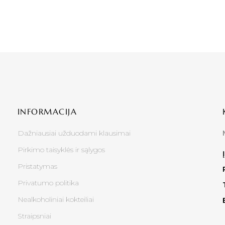
INFORMACIJA
Dažniausiai užduodami klausimai
Pirkimo taisyklės ir sąlygos
Pristatymas
Privatumo politika
Nealkoholiniai kokteiliai
Straipsniai