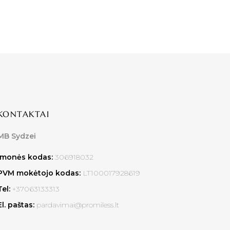
KONTAKTAI
MB Sydzei
Įmonės kodas:
306918032
PVM mokėtojo kodas:
LT100017928619
Tel:
+37063133313
El. paštas:
pardavimai@promiless.lt