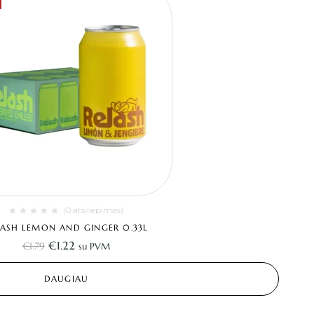
(0 atsiliepimas)
LASH LEMON AND GINGER 0.33L
€
1.22
€
1.79
su PVM
DAUGIAU