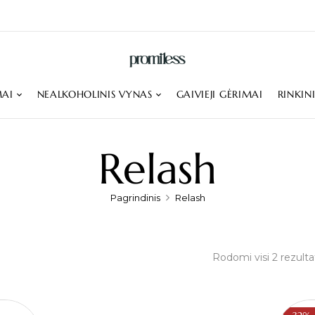
MAI
NEALKOHOLINIS VYNAS
GAIVIEJI GĖRIMAI
RINKIN
Relash
Pagrindinis
Relash
Rodomi visi 2 rezulta