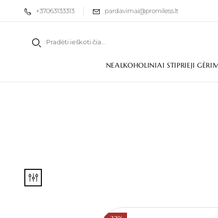
+37063133313
pardavimai@promiless.lt
NEALKOHOLINIAI STIPRIEJI GĖRI