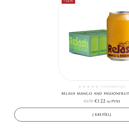
-32%
(0 atsiliepimas)
RELASH MANGO AND PASSIONFRUIT
€
1.22
€
1.79
su PVM
Į KREPŠELĮ