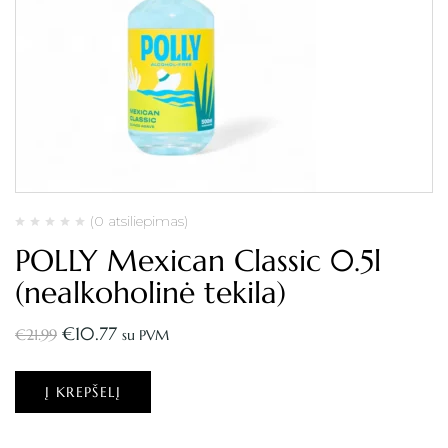
(0 atsiliepimas)
POLLY Mexican Classic 0.5l
(nealkoholinė tekila)
€
10.77
€
21.99
su PVM
Į KREPŠELĮ