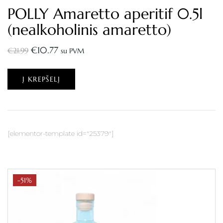
POLLY Amaretto aperitif 0.5l
(nealkoholinis amaretto)
€
10.77
€
21.99
su PVM
Į KREPŠELĮ
[elementor-template id="25379"]
-51%