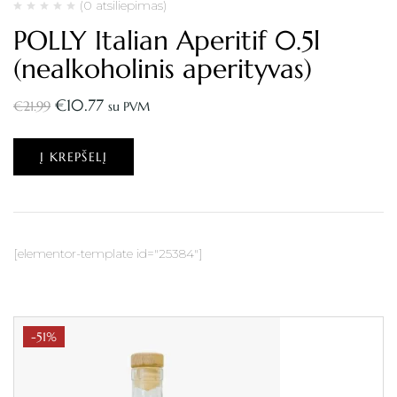
(0 atsiliepimas)
POLLY Italian Aperitif 0.5l
(nealkoholinis aperityvas)
€
10.77
€
21.99
su PVM
Į KREPŠELĮ
[elementor-template id="25384"]
-51%