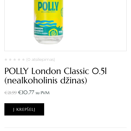
(0 atsiliepimas)
POLLY London Classic 0.5l
(nealkoholinis džinas)
€
10.77
€
21.99
su PVM
Į KREPŠELĮ