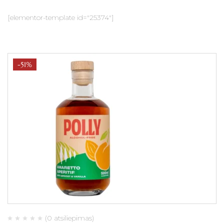
[elementor-template id="25374"]
-51%
(0 atsiliepimas)