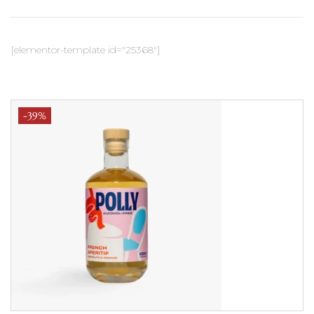
[elementor-template id="25368"]
-39%