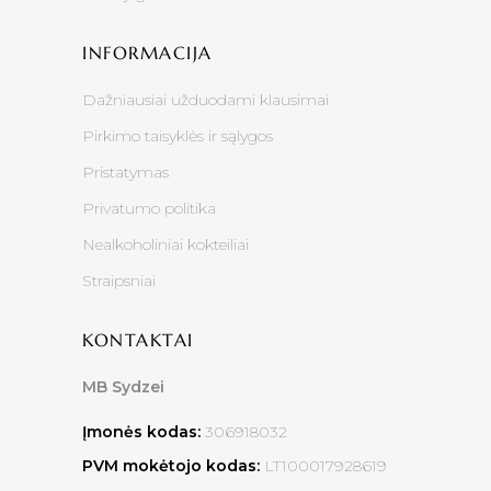
INFORMACIJA
Dažniausiai užduodami klausimai
Pirkimo taisyklės ir sąlygos
Pristatymas
Privatumo politika
Nealkoholiniai kokteiliai
Straipsniai
KONTAKTAI
MB Sydzei
Įmonės kodas:
306918032
PVM mokėtojo kodas:
LT100017928619