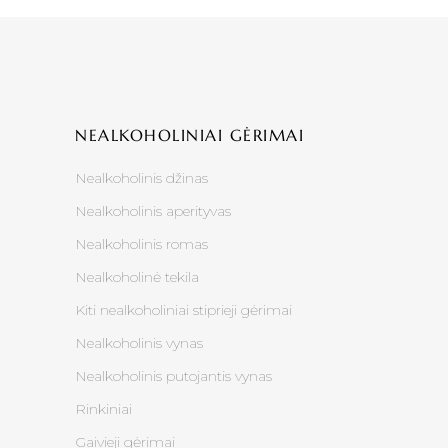
NEALKOHOLINIAI GĖRIMAI
Nealkoholinis džinas
Nealkoholinis aperityvas
Nealkoholinis romas
Nealkoholinė tekila
Kiti nealkoholiniai stiprieji gėrimai
Nealkoholinis vynas
Nealkoholinis putojantis vynas
Rinkiniai
Gaivieji gėrimai