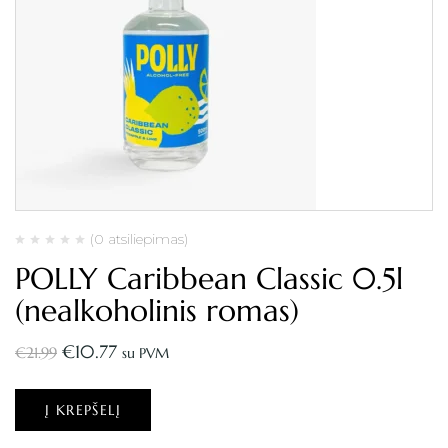
(0 atsiliepimas)
POLLY Caribbean Classic 0.5l
(nealkoholinis romas)
€
10.77
€
21.99
su PVM
Į KREPŠELĮ