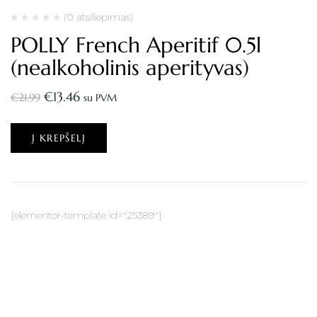
(0 atsiliepimas)
POLLY French Aperitif 0.5l
(nealkoholinis aperityvas)
€
13.46
€
21.99
su PVM
Į KREPŠELĮ
[elementor-template id="25389"]