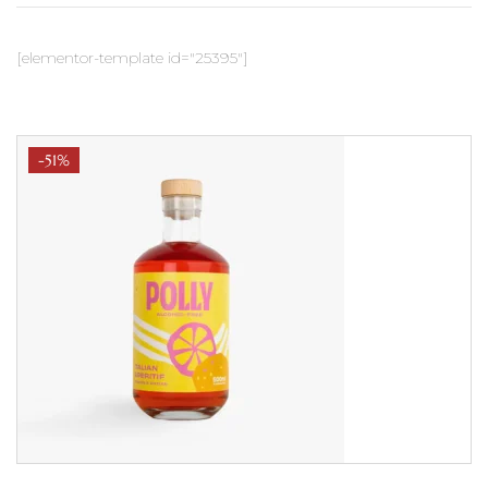
[elementor-template id="25395"]
-51%