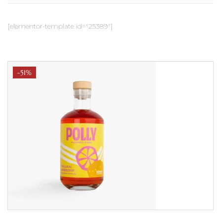
[elementor-template id="25389"]
-51%