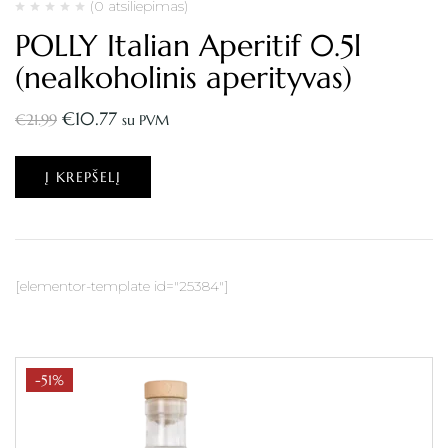
(0 atsiliepimas)
POLLY Italian Aperitif 0.5l
(nealkoholinis aperityvas)
€
10.77
€
21.99
su PVM
Į KREPŠELĮ
[elementor-template id="25384"]
-51%