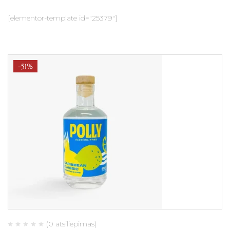
[elementor-template id="25379"]
-51%
(0 atsiliepimas)