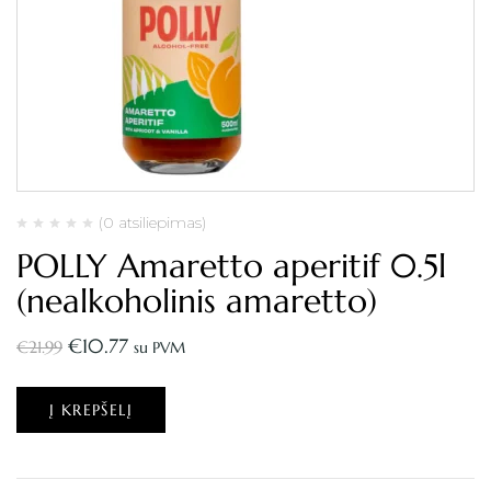
(0 atsiliepimas)
POLLY Amaretto aperitif 0.5l
(nealkoholinis amaretto)
€
10.77
€
21.99
su PVM
Į KREPŠELĮ