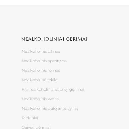
NEALKOHOLINIAI GĖRIMAI
Nealkoholinis džinas
Nealkoholinis aperityvas
Nealkoholinis romas
Nealkoholinė tekila
Kiti nealkoholiniai stiprieji gėrimai
Nealkoholinis vynas
Nealkoholinis putojantis vynas
Rinkiniai
Gaivieji gėrimai