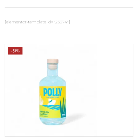
[elementor-template id="25374"]
-51%