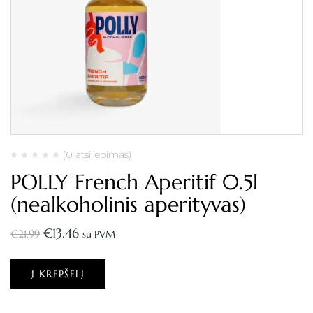
(0 atsiliepimas)
POLLY French Aperitif 0.5l
(nealkoholinis aperityvas)
€
13.46
€
21.99
su PVM
Į KREPŠELĮ