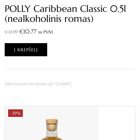
POLLY Caribbean Classic 0.5l
(nealkoholinis romas)
€
10.77
€
21.99
su PVM
Į KREPŠELĮ
[elementor-template id="25368"]
-39%