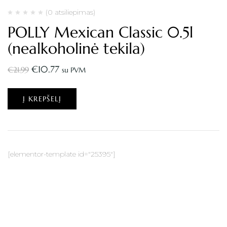
(0 atsiliepimas)
POLLY Mexican Classic 0.5l
(nealkoholinė tekila)
€
10.77
€
21.99
su PVM
Į KREPŠELĮ
[elementor-template id="25395"]