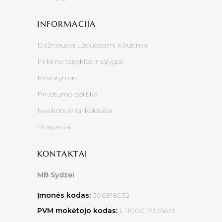
INFORMACIJA
Dažniausiai užduodami klausimai
Pirkimo taisyklės ir sąlygos
Pristatymas
Privatumo politika
Nealkoholiniai kokteiliai
Straipsniai
KONTAKTAI
MB Sydzei
Įmonės kodas:
306918032
PVM mokėtojo kodas:
LT100017928619