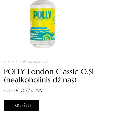
(0 atsiliepimas)
POLLY London Classic 0.5l
(nealkoholinis džinas)
€
10.77
€
21.99
su PVM
Į KREPŠELĮ