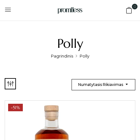
0
Polly
Pagrindinis
Polly
Numatytasis Rikiavimas
-51%