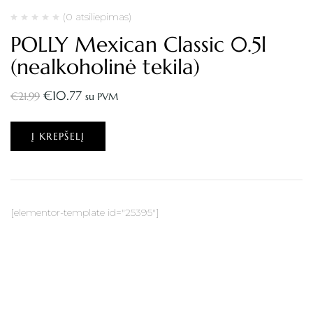
(0 atsiliepimas)
POLLY Mexican Classic 0.5l
(nealkoholinė tekila)
€
10.77
€
21.99
su PVM
Į KREPŠELĮ
[elementor-template id="25395"]