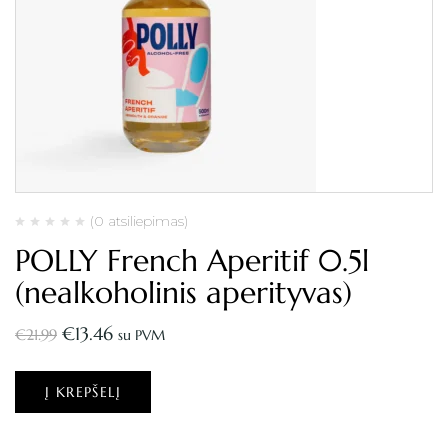
(0 atsiliepimas)
POLLY French Aperitif 0.5l
(nealkoholinis aperityvas)
€
13.46
€
21.99
su PVM
Į KREPŠELĮ