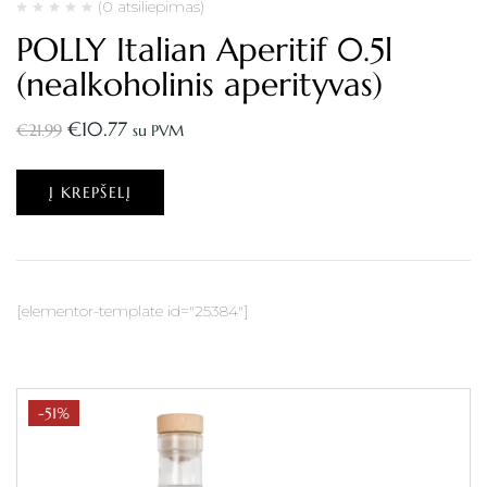
(0 atsiliepimas)
POLLY Italian Aperitif 0.5l
(nealkoholinis aperityvas)
€
10.77
€
21.99
su PVM
Į KREPŠELĮ
[elementor-template id="25384"]
-51%