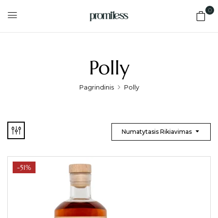
0
Polly
Pagrindinis
Polly
Numatytasis Rikiavimas
-51%