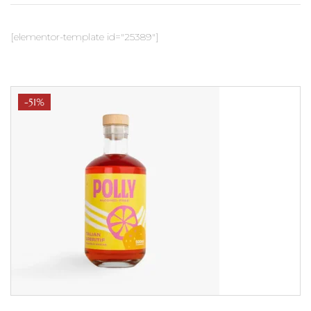
[elementor-template id="25389"]
-51%