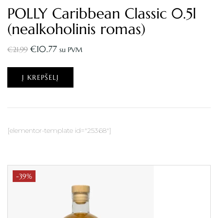
POLLY Caribbean Classic 0.5l
(nealkoholinis romas)
€
10.77
€
21.99
su PVM
Į KREPŠELĮ
[elementor-template id="25368"]
-39%