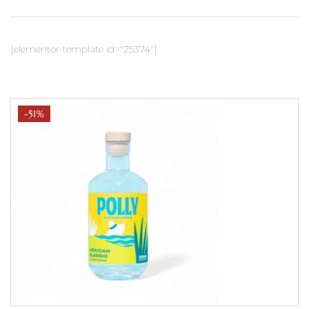
[elementor-template id="25374"]
-51%