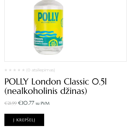
(0 atsiliepimas)
POLLY London Classic 0.5l
(nealkoholinis džinas)
€
10.77
€
21.99
su PVM
Į KREPŠELĮ