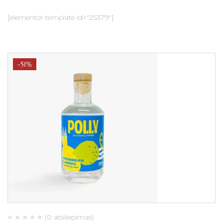
[elementor-template id="25379"]
-51%
(0 atsiliepimas)