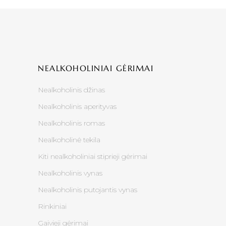
NEALKOHOLINIAI GĖRIMAI
Nealkoholinis džinas
Nealkoholinis aperityvas
Nealkoholinis romas
Nealkoholinė tekila
Kiti nealkoholiniai stiprieji gėrimai
Nealkoholinis vynas
Nealkoholinis putojantis vynas
Rinkiniai
Gaivieji gėrimai