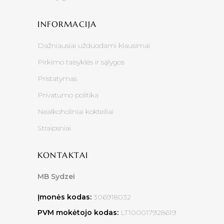
INFORMACIJA
Dažniausiai užduodami klausimai
Pirkimo taisyklės ir sąlygos
Pristatymas
Privatumo politika
Nealkoholiniai kokteiliai
Straipsniai
KONTAKTAI
MB Sydzei
Įmonės kodas:
306918032
PVM mokėtojo kodas:
LT100017928619