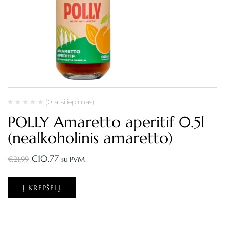
(0 atsiliepimas)
POLLY Amaretto aperitif 0.5l
(nealkoholinis amaretto)
€
10.77
€
21.99
su PVM
Į KREPŠELĮ