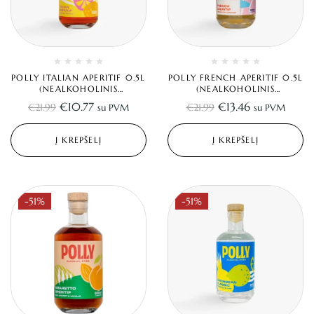
POLLY ITALIAN APERITIF 0.5L
POLLY FRENCH APERITIF 0.5L
(NEALKOHOLINIS
(NEALKOHOLINIS
APERITYVAS)
APERITYVAS)
€
10.77
€
13.46
€
21.99
€
21.99
su PVM
su PVM
Į KREPŠELĮ
Į KREPŠELĮ
-51%
-51%