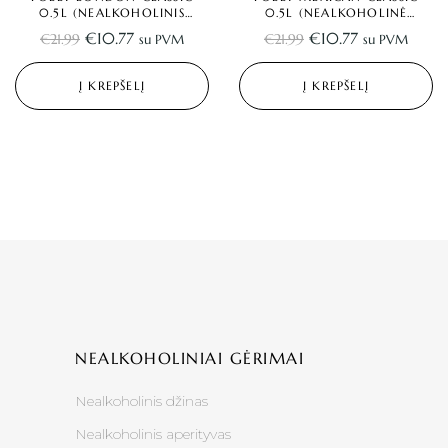
0.5L (NEALKOHOLINIS
0.5L (NEALKOHOLINĖ
DŽINAS)
TEKILA)
€
10.77
€
10.77
€
21.99
€
21.99
su PVM
su PVM
Į KREPŠELĮ
Į KREPŠELĮ
NEALKOHOLINIAI GĖRIMAI
Nealkoholinis džinas
Nealkoholinis aperityvas