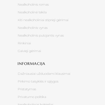
Nealkoholinis romas
Nealkoholinė tekila
Kiti nealkoholiniai stiprieji gėrimai
Nealkoholinis vynas
Nealkoholinis putojantis vynas
Rinkiniai
Gaivieji gėrimai
INFORMACIJA
Dažniausiai užduodami klausimai
Pirkimo taisyklės ir sąlygos
Pristatymas
Privatumo politika
Nealkoholiniai kokteiliai