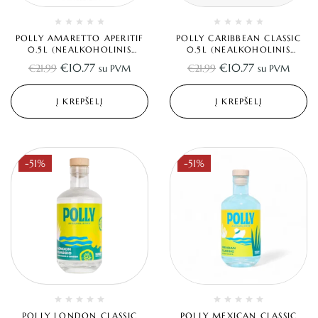
POLLY AMARETTO APERITIF
POLLY CARIBBEAN CLASSIC
0.5L (NEALKOHOLINIS
0.5L (NEALKOHOLINIS
AMARETTO)
ROMAS)
€
10.77
€
10.77
€
21.99
€
21.99
su PVM
su PVM
Į KREPŠELĮ
Į KREPŠELĮ
-51%
-51%
POLLY LONDON CLASSIC
POLLY MEXICAN CLASSIC