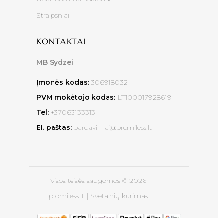
Straipsniai
KONTAKTAI
MB Sydzei
Įmonės kodas:
306918032
PVM mokėtojo kodas:
LT100017928619
Tel:
+37063133313
El. paštas:
pardavimai@promiless.lt
Visos teisės saugomos © 2026
promiless.lt |
Svetainių kūrimas