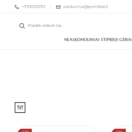
+37063133313
pardavimai@promiless.lt
NEALKOHOLINIAI STIPRIEJI GĖRI