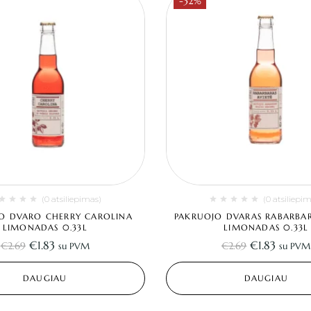
-32%
(0 atsiliepimas)
(0 atsiliepi
O DVARO CHERRY CAROLINA
PAKRUOJO DVARAS RABARBAR
LIMONADAS 0.33L
LIMONADAS 0.33L
€
1.83
€
1.83
€
2.69
€
2.69
su PVM
su PVM
DAUGIAU
DAUGIAU