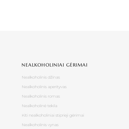
NEALKOHOLINIAI GĖRIMAI
Nealkoholinis džinas
Nealkoholinis aperityvas
Nealkoholinis romas
Nealkoholinė tekila
Kiti nealkoholiniai stiprieji gėrimai
Nealkoholinis vynas