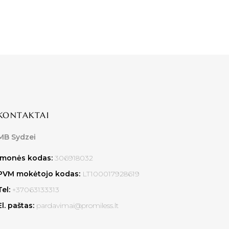
KONTAKTAI
MB Sydzei
Įmonės kodas:
306918032
PVM mokėtojo kodas:
LT100017928619
Tel:
+37063133313
El. paštas:
pardavimai@promiless.lt