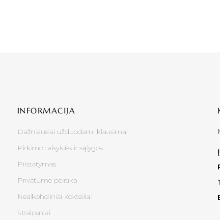
INFORMACIJA
Dažniausiai užduodami klausimai
Pirkimo taisyklės ir sąlygos
Pristatymas
Privatumo politika
Nealkoholiniai kokteiliai
Straipsniai