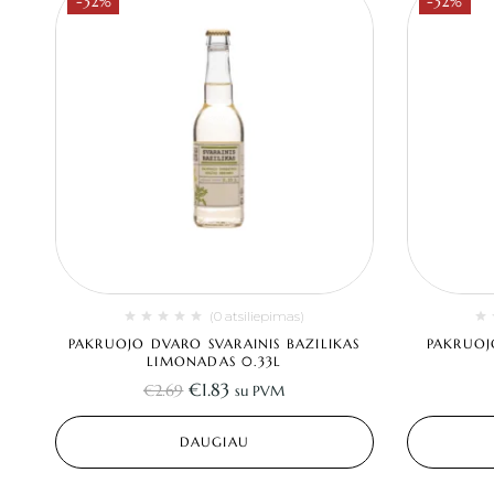
-32%
-32%
(0 atsiliepimas)
PAKRUOJO DVARO SVARAINIS BAZILIKAS
PAKRUOJ
LIMONADAS 0.33L
€
1.83
€
2.69
su PVM
DAUGIAU