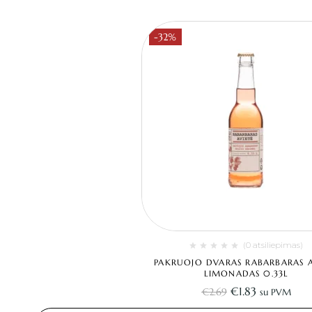
-32%
(0 atsiliepimas)
PAKRUOJO DVARAS RABARBARAS A
LIMONADAS 0.33L
€
1.83
€
2.69
su PVM