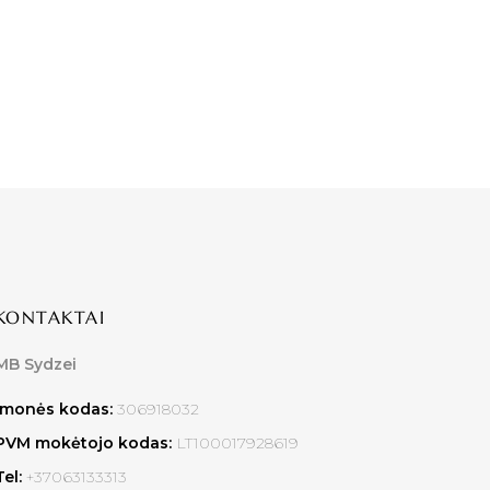
KONTAKTAI
MB Sydzei
Įmonės kodas:
306918032
PVM mokėtojo kodas:
LT100017928619
Tel:
+37063133313