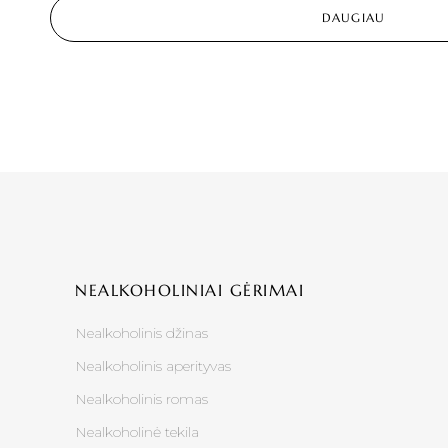
DAUGIAU
NEALKOHOLINIAI GĖRIMAI
Nealkoholinis džinas
Nealkoholinis aperityvas
Nealkoholinis romas
Nealkoholinė tekila