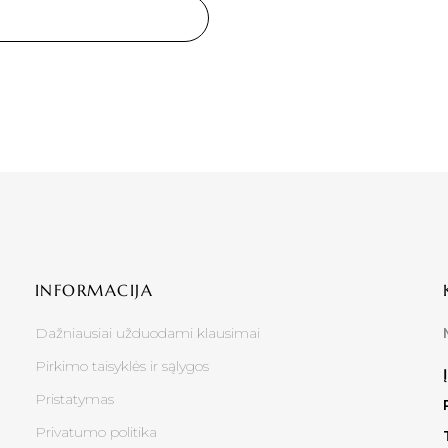
INFORMACIJA
Dažniausiai užduodami klausimai
Pirkimo taisyklės ir sąlygos
Pristatymas
Privatumo politika