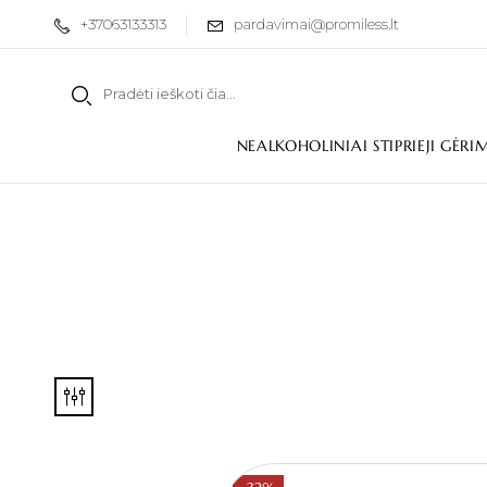
+37063133313
pardavimai@promiless.lt
NEALKOHOLINIAI STIPRIEJI GĖRI