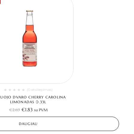
(0 atsiliepimas)
RUOJO DVARO CHERRY CAROLINA
LIMONADAS 0.33L
€
1.83
€
2.69
su PVM
DAUGIAU