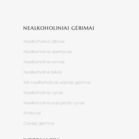
NEALKOHOLINIAI GĖRIMAI
Nealkoholinis džinas
Nealkoholinis aperityvas
Nealkoholinis romas
Nealkoholinė tekila
Kiti nealkoholiniai stiprieji gėrimai
Nealkoholinis vynas
Nealkoholinis putojantis vynas
Rinkiniai
Gaivieji gėrimai