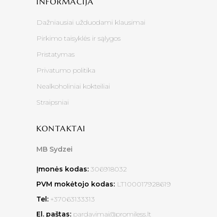
INFORMACIJA
Dažniausiai užduodami klausimai
Pirkimo taisyklės ir sąlygos
Pristatymas
Privatumo politika
Nealkoholiniai kokteiliai
Straipsniai
KONTAKTAI
MB Sydzei
Įmonės kodas:
306918032
PVM mokėtojo kodas:
LT100017928619
Tel:
+37063133313
El. paštas:
pardavimai@promiless.lt