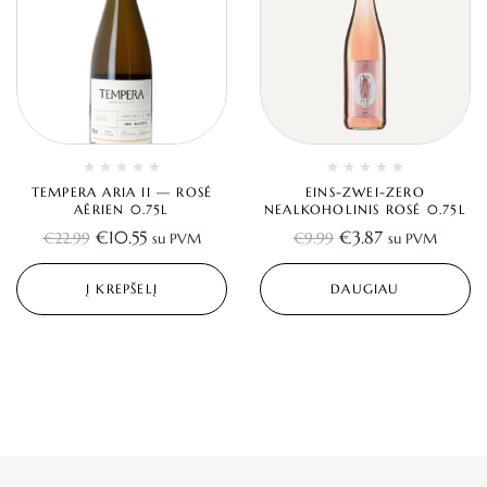
TEMPERA ARIA II — ROSÉ
EINS-ZWEI-ZERO
AÉRIEN 0.75L
NEALKOHOLINIS ROSÉ 0.75L
€
10.55
€
3.87
€
22.99
€
9.99
su PVM
su PVM
Į KREPŠELĮ
DAUGIAU