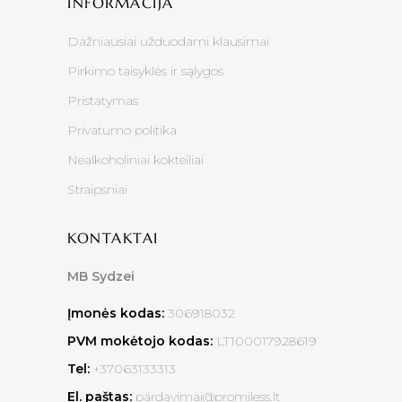
INFORMACIJA
Dažniausiai užduodami klausimai
Pirkimo taisyklės ir sąlygos
Pristatymas
Privatumo politika
Nealkoholiniai kokteiliai
Straipsniai
KONTAKTAI
MB Sydzei
Įmonės kodas:
306918032
PVM mokėtojo kodas:
LT100017928619
Tel:
+37063133313
El. paštas:
pardavimai@promiless.lt