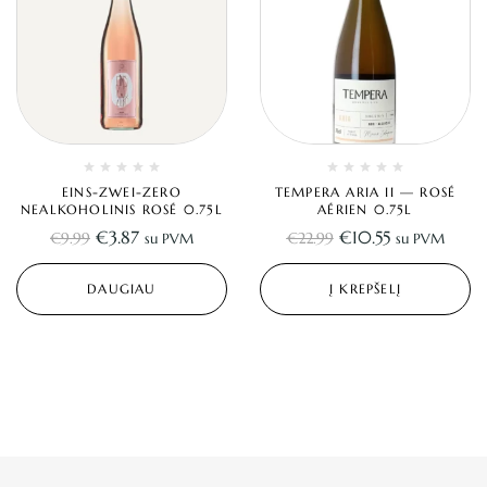
EINS-ZWEI-ZERO
TEMPERA ARIA II — ROSÉ
NEALKOHOLINIS ROSÉ 0.75L
AÉRIEN 0.75L
€
3.87
€
10.55
€
9.99
€
22.99
su PVM
su PVM
DAUGIAU
Į KREPŠELĮ