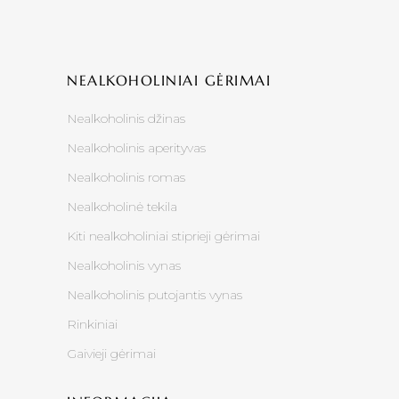
NEALKOHOLINIAI GĖRIMAI
Nealkoholinis džinas
Nealkoholinis aperityvas
Nealkoholinis romas
Nealkoholinė tekila
Kiti nealkoholiniai stiprieji gėrimai
Nealkoholinis vynas
Nealkoholinis putojantis vynas
Rinkiniai
Gaivieji gėrimai