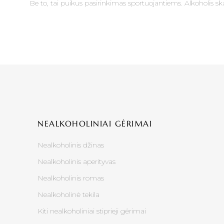
Be to, tai puikus pasirinkimas sportuojantiems. Alkoholis ska
NEALKOHOLINIAI GĖRIMAI
Nealkoholinis džinas
Nealkoholinis aperityvas
Nealkoholinis romas
Nealkoholinė tekila
Kiti nealkoholiniai stiprieji gėrimai