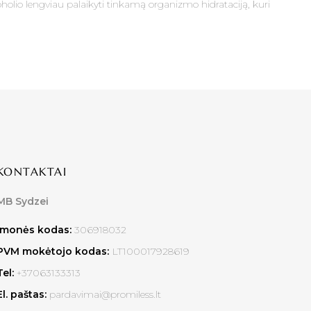
koholio lengviau palaikyti tinkamą organizmo hidrataciją, kuri
KONTAKTAI
MB Sydzei
Įmonės kodas:
306918032
PVM mokėtojo kodas:
LT100017928619
Tel:
+37063133313
El. paštas:
pardavimai@promiless.lt