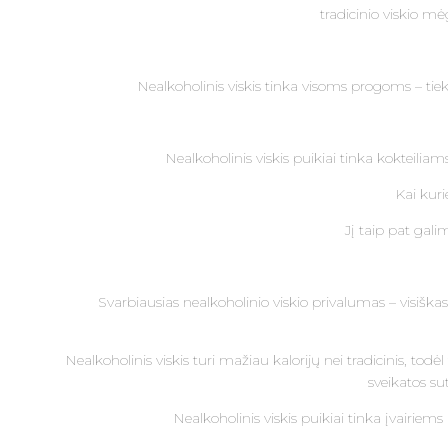
tradicinio viskio mė
Nealkoholinis viskis tinka visoms progoms – tiek 
Nealkoholinis viskis puikiai tinka kokteilia
Kai kuri
Jį taip pat gal
Svarbiausias nealkoholinio viskio privalumas – visiškas
Nealkoholinis viskis turi mažiau kalorijų nei tradicinis, to
sveikatos su
Nealkoholinis viskis puikiai tinka įvairiems