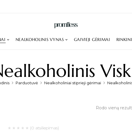
MAI
NEALKOHOLINIS VYNAS
GAIVIEJI GĖRIMAI
RINKIN
ealkoholinis Visk
dinis
Parduotuvė
Nealkoholiniai stiprieji gėrimai
Nealkoholinis
Rodo vieną rezul
(0 atsiliepimas)