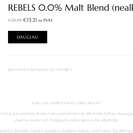
REBELS 0.0% Malt Blend (nealkoh
€
13.21
€
26.98
su PVM
DAUGIAU
[elementor-template id="25058"]
Koks yra nealkoholinio viskio skonis?
lizacijos procesą, kurio metu pašalinamas alkoholis, tačiau išsaugom
visiems, kurie nori mėgautis viskio skoniu be alkoholio.
lsino žievelės natos ir subtilus lazdyno riešuto aromatas. Šis derinys s