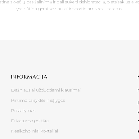
tina skysčių pasišalinimą ir gali sukelti dehidrataciją, o atsisakius al
yra būtina gerai savijautai ir sportiniams rezultatams.
INFORMACIJA
Dažniausiai užduodami klausimai
Pirkimo taisyklės ir sąlygos
Pristatymas
Privatumo politika
Nealkoholiniai kokteiliai