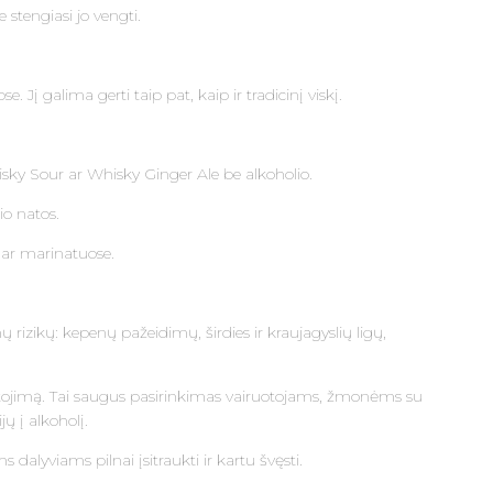
 stengiasi jo vengti.
Jį galima gerti taip pat, kaip ir tradicinį viskį.
hisky Sour ar Whisky Ginger Ale be alkoholio.
io natos.
 ar marinatuose.
 rizikų: kepenų pažeidimų, širdies ir kraujagyslių ligų,
suvartojimą. Tai saugus pasirinkimas vairuotojams, žmonėms su
ų į alkoholį.
 dalyviams pilnai įsitraukti ir kartu švęsti.