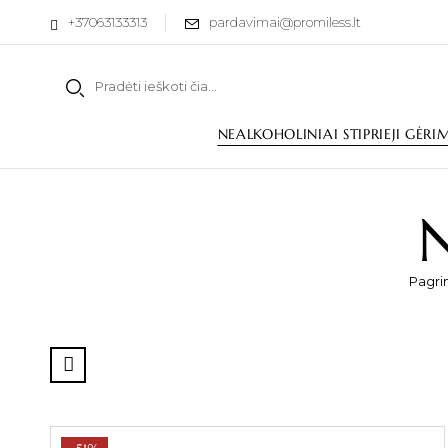
+37063133313
pardavimai@promiless.lt
NEALKOHOLINIAI STIPRIEJI GĖRI
N
Pagrin