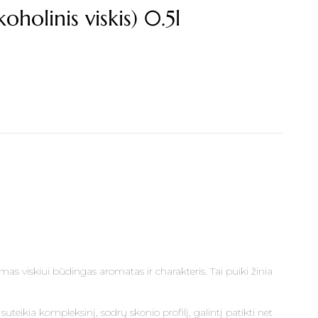
olinis viskis) 0.5l
as viskiui būdingas aromatas ir charakteris. Tai puiki žinia
uteikia kompleksinį, sodrų skonio profilį, galintį patikti net