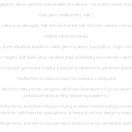
gėjams. Be to, gėrime nėra pridėtinio cukraus – tai svarbu tiems, kurie
Kaip gerti nealkoholinį viskį?
vakarui su draugais, tiek šeimos šventei, tiek ramiam vakarui namuose. 
Keletas rekomendacijų:
ms, kurie atkartoja klasikinio viskio gėrimų skonį, pavyzdžiui, Virgin W
e mėgsta įpilti kelis lašus vandens, kad atsiskleistų aromatinės ir skon
ima naudoti gaminant maistą: padažams, desertams, gardinant kavą
Nealkoholinio viskio privalumai sveikatai ir savijautai
 alkoholio nebuvimas. Vengiant alkoholio, išvengiama ir su juo siejamų
priklausomybės ar kitų neigiamų pasekmių.
dėl tinka tiems, kurie kontroliuoja mitybą ar siekia mažinti kalorijų 
trikimais, nėščiosioms, paaugliams ar tiems, kurie turi alerginių reakcij
 renginiams, šventėms ir socialiniams susibūrimams, nes leidžia visiems