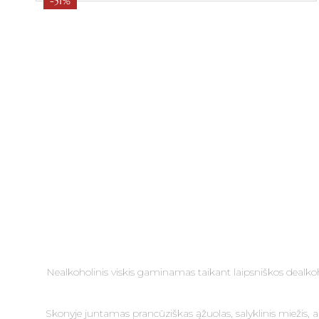
-51%
Nealkoholinis viskis gaminamas taikant laipsniškos dealkoho
Skonyje juntamas prancūziškas ąžuolas, salyklinis miežis, ape