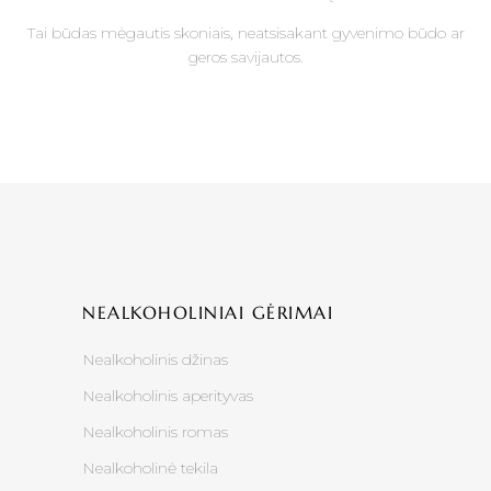
Tai būdas mėgautis skoniais, neatsisakant gyvenimo būdo ar
geros savijautos.
NEALKOHOLINIAI GĖRIMAI
Nealkoholinis džinas
Nealkoholinis aperityvas
Nealkoholinis romas
Nealkoholinė tekila