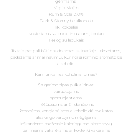
gėrimams:
Virgin Mojito
Rum & Cola 0.0%
Dark & Stormy be alkoholio
Tiki kokteiliai
Kokteiliams su imbieriniu alumi, toniku
Tiesiog su ledukais
Jis taip pat gali būti naudojamas kulinarijoje – desertams,
padažams ar marinavimui, kur norisi rominio aromato be
alkoholio.
Kam tinka nealkoholinis romas?
Šis gėrimo tipas puikiai tinka:
vairuotojams
sportuojantiems
nėščiosioms ar žindančioms
žmonėms, vengiančiams alkoholio dėl sveikatos
atsakingo vartojimo mėgėjams
ieškantiems mažesnio kaloringumo alternatyvų
teminiams vakarėliams ar kokteilių vakarams