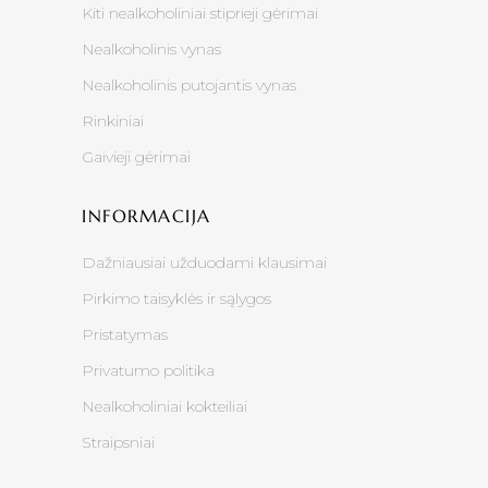
Kiti nealkoholiniai stiprieji gėrimai
Nealkoholinis vynas
Nealkoholinis putojantis vynas
Rinkiniai
Gaivieji gėrimai
INFORMACIJA
Dažniausiai užduodami klausimai
Pirkimo taisyklės ir sąlygos
Pristatymas
Privatumo politika
Nealkoholiniai kokteiliai
Straipsniai