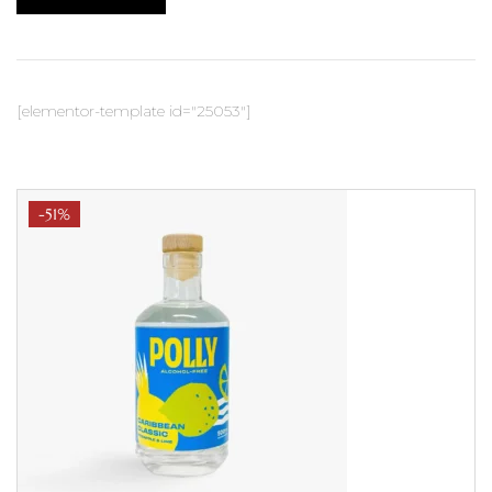
[elementor-template id="25053"]
-51%