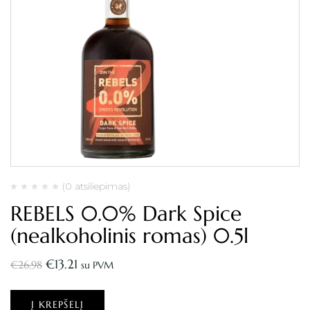
(0 atsiliepimas)
REBELS 0.0% Dark Spice
(nealkoholinis romas) 0.5l
€
13.21
€
26.98
su PVM
Į KREPŠELĮ