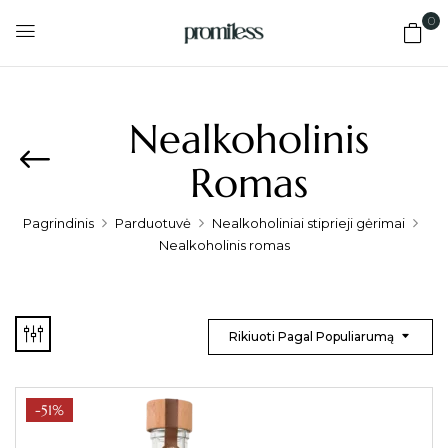
0
Nealkoholinis
Romas
Pagrindinis
Parduotuvė
Nealkoholiniai stiprieji gėrimai
Nealkoholinis romas
Rikiuoti Pagal Populiarumą
-51%