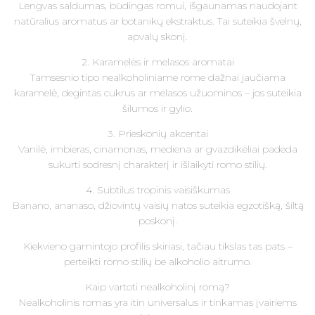
Lengvas saldumas, būdingas romui, išgaunamas naudojant
natūralius aromatus ar botanikų ekstraktus. Tai suteikia švelnų,
apvalų skonį.
2. Karamelės ir melasos aromatai
Tamsesnio tipo nealkoholiniame rome dažnai jaučiama
karamelė, degintas cukrus ar melasos užuominos – jos suteikia
šilumos ir gylio.
3. Prieskonių akcentai
Vanilė, imbieras, cinamonas, mediena ar gvazdikėliai padeda
sukurti sodresnį charakterį ir išlaikyti romo stilių.
4. Subtilus tropinis vaisiškumas
Banano, ananaso, džiovintų vaisių natos suteikia egzotišką, šiltą
poskonį.
Kiekvieno gamintojo profilis skiriasi, tačiau tikslas tas pats –
perteikti romo stilių be alkoholio aitrumo.
Kaip vartoti nealkoholinį romą?
Nealkoholinis romas yra itin universalus ir tinkamas įvairiems