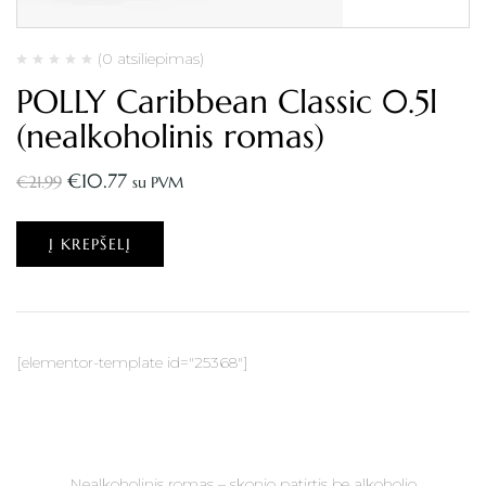
(0 atsiliepimas)
POLLY Caribbean Classic 0.5l
(nealkoholinis romas)
€
10.77
€
21.99
su PVM
Į KREPŠELĮ
[elementor-template id="25368"]
Nealkoholinis romas – skonio patirtis be alkoholio