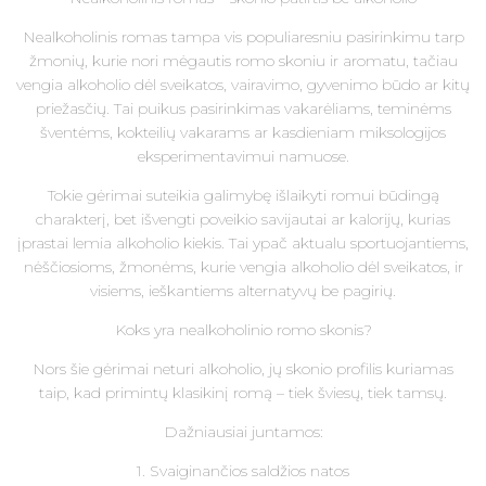
Nealkoholinis romas tampa vis populiaresniu pasirinkimu tarp
žmonių, kurie nori mėgautis romo skoniu ir aromatu, tačiau
vengia alkoholio dėl sveikatos, vairavimo, gyvenimo būdo ar kitų
priežasčių. Tai puikus pasirinkimas vakarėliams, teminėms
šventėms, kokteilių vakarams ar kasdieniam miksologijos
eksperimentavimui namuose.
Tokie gėrimai suteikia galimybę išlaikyti romui būdingą
charakterį, bet išvengti poveikio savijautai ar kalorijų, kurias
įprastai lemia alkoholio kiekis. Tai ypač aktualu sportuojantiems,
nėščiosioms, žmonėms, kurie vengia alkoholio dėl sveikatos, ir
visiems, ieškantiems alternatyvų be pagirių.
Koks yra nealkoholinio romo skonis?
Nors šie gėrimai neturi alkoholio, jų skonio profilis kuriamas
taip, kad primintų klasikinį romą – tiek šviesų, tiek tamsų.
Dažniausiai juntamos:
1. Svaiginančios saldžios natos