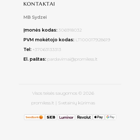
KONTAKTAI
MB Sydzei
Įmonės kodas:
306918032
PVM mokėtojo kodas:
LT100017928619
Tel:
+37063133313
El. paštas:
pardavimai@promiless.lt
Visos teisės saugomos © 2026
promiless.lt |
Svetainių kūrimas