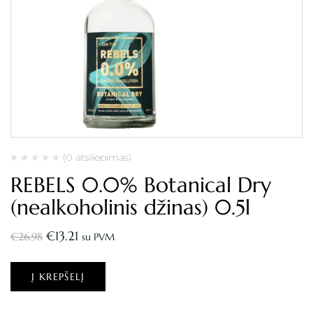
(0 atsiliepimas)
REBELS 0.0% Botanical Dry
(nealkoholinis džinas) 0.5l
€
13.21
€
26.98
su PVM
Į KREPŠELĮ