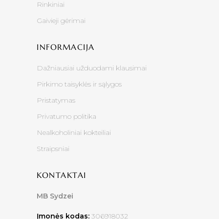
Rinkiniai
Gaivieji gėrimai
INFORMACIJA
Dažniausiai užduodami klausimai
Pirkimo taisyklės ir sąlygos
Pristatymas
Privatumo politika
Nealkoholiniai kokteiliai
Straipsniai
KONTAKTAI
MB Sydzei
Įmonės kodas:
306918032