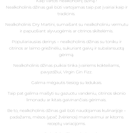
Kaip vartoti nealkoholinį džiną?
Nealkoholinis džinas gali būti vartojamas taip pat įvairiai kaip ir
tradicinis.
Nealkoholinis Dry Martini, sumaišant su nealkoholiniu vermutu
ir papuošiant alyvuogėmis ar citrinos skiltelėmis.
Populiariausias derinys – nealkoholinis džinas su toniku ir
citrinos ar laimo griežinėliu, sukuriant gaivų ir subalansuotą
gėrimą.
Nealkoholinis džinas puikiai tinka įvairiems kokteiliams,
pavyzdžiui, Virgin Gin Fizz.
Galima mėgautis tiesiog su ledukais.
Taip pat galima maišyti su gazuotu vandeniu, citrinos skonio
limonadu ar kitais gaivinančiais gėrimais.
Be to, nealkoholinis džinas gali būti naudojamas kulinarijoje –
padažams, mėsos (ypač žvėrienos) marinavimui ar kitoms
receptų variacijoms.