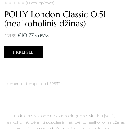
(0 atsiliepimas)
POLLY London Classic 0.5l
(nealkoholinis džinas)
€
10.77
€
21.99
su PVM
Į KREPŠELĮ
[elementor-template id="25374"]
Didėjantis visuomenės sąmoningumas skatina įvairių
nealkoholinių gėrimų populiarėjimą. Dėl to nealkoholinis džinas
vis dažniau pasirodo šeimos šventėse, socialiniuose