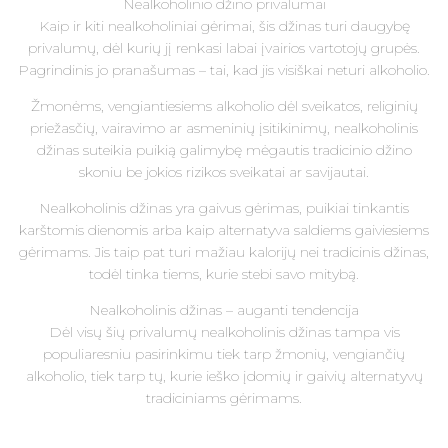
Nealkoholinio džino privalumai
Kaip ir kiti nealkoholiniai gėrimai, šis džinas turi daugybę
privalumų, dėl kurių jį renkasi labai įvairios vartotojų grupės.
Pagrindinis jo pranašumas – tai, kad jis visiškai neturi alkoholio.
Žmonėms, vengiantiesiems alkoholio dėl sveikatos, religinių
priežasčių, vairavimo ar asmeninių įsitikinimų, nealkoholinis
džinas suteikia puikią galimybę mėgautis tradicinio džino
skoniu be jokios rizikos sveikatai ar savijautai.
Nealkoholinis džinas yra gaivus gėrimas, puikiai tinkantis
karštomis dienomis arba kaip alternatyva saldiems gaiviesiems
gėrimams. Jis taip pat turi mažiau kalorijų nei tradicinis džinas,
todėl tinka tiems, kurie stebi savo mitybą.
Nealkoholinis džinas – auganti tendencija
Dėl visų šių privalumų nealkoholinis džinas tampa vis
populiaresniu pasirinkimu tiek tarp žmonių, vengiančių
alkoholio, tiek tarp tų, kurie ieško įdomių ir gaivių alternatyvų
tradiciniams gėrimams.