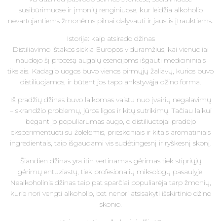
susibūrimuose ir įmonių renginiuose, kur leidžia alkoholio
nevartojantiems žmonėms pilnai dalyvauti ir jaustis įtrauktiems.
Istorija: kaip atsirado džinas
Distiliavimo ištakos siekia Europos viduramžius, kai vienuoliai
naudojo šį procesą augalų esencijoms išgauti medicininiais
tikslais. Kadagio uogos buvo vienos pirmųjų žaliavų, kurios buvo
distiliuojamos, ir būtent jos tapo ankstyvąja džino forma.
Iš pradžių džinas buvo laikomas vaistu nuo įvairių negalavimų
– skrandžio problemų, jūros ligos ir kitų sutrikimų. Tačiau laikui
bėgant jo populiarumas augo, o distiliuotojai pradėjo
eksperimentuoti su žolelėmis, prieskoniais ir kitais aromatiniais
ingredientais, taip išgaudami vis sudėtingesnį ir ryškesnį skonį.
Šiandien džinas yra itin vertinamas gėrimas tiek stipriųjų
gėrimų entuziastų, tiek profesionalių miksologų pasaulyje.
Nealkoholinis džinas taip pat sparčiai populiarėja tarp žmonių,
kurie nori vengti alkoholio, bet nenori atsisakyti išskirtinio džino
skonio.