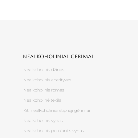
NEALKOHOLINIAI GĖRIMAI
Nealkoholinis džinas
Nealkoholinis aperityvas
Nealkoholinis romas
Nealkoholinė tekila
Kiti nealkoholiniai stiprieji gėrimai
Nealkoholinis vynas
Nealkoholinis putojantis vynas