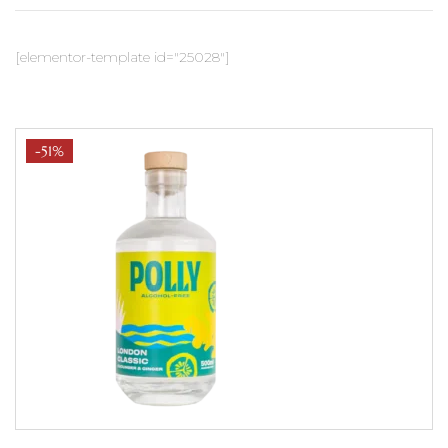
[elementor-template id="25028"]
-51%