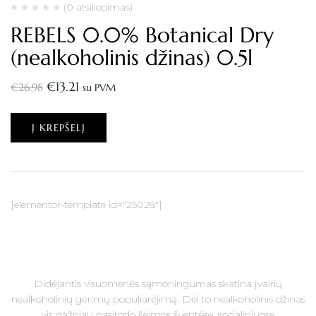
(0 atsiliepimas)
REBELS 0.0% Botanical Dry
(nealkoholinis džinas) 0.5l
€
13.21
€
26.98
su PVM
Į KREPŠELĮ
[elementor-template id="25028"]
Didėjantis visuomenės sąmoningumas skatina įvairių
nealkoholinių gėrimų populiarėjimą. Dėl to nealkoholinis džinas
vis dažniau pasirodo šeimos šventėse, socialiniuose