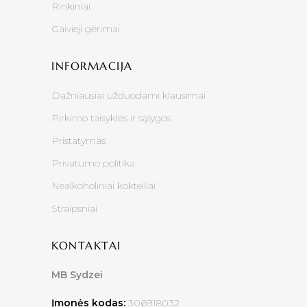
Rinkiniai
Gaivieji gėrimai
INFORMACIJA
Dažniausiai užduodami klausimai
Pirkimo taisyklės ir sąlygos
Pristatymas
Privatumo politika
Nealkoholiniai kokteiliai
Straipsniai
KONTAKTAI
MB Sydzei
Įmonės kodas:
306918032