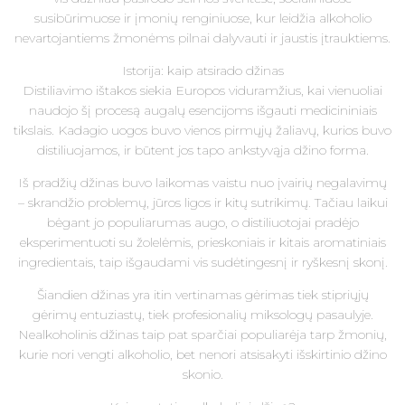
susibūrimuose ir įmonių renginiuose, kur leidžia alkoholio
nevartojantiems žmonėms pilnai dalyvauti ir jaustis įtrauktiems.
Istorija: kaip atsirado džinas
Distiliavimo ištakos siekia Europos viduramžius, kai vienuoliai
naudojo šį procesą augalų esencijoms išgauti medicininiais
tikslais. Kadagio uogos buvo vienos pirmųjų žaliavų, kurios buvo
distiliuojamos, ir būtent jos tapo ankstyvąja džino forma.
Iš pradžių džinas buvo laikomas vaistu nuo įvairių negalavimų
– skrandžio problemų, jūros ligos ir kitų sutrikimų. Tačiau laikui
bėgant jo populiarumas augo, o distiliuotojai pradėjo
eksperimentuoti su žolelėmis, prieskoniais ir kitais aromatiniais
ingredientais, taip išgaudami vis sudėtingesnį ir ryškesnį skonį.
Šiandien džinas yra itin vertinamas gėrimas tiek stipriųjų
gėrimų entuziastų, tiek profesionalių miksologų pasaulyje.
Nealkoholinis džinas taip pat sparčiai populiarėja tarp žmonių,
kurie nori vengti alkoholio, bet nenori atsisakyti išskirtinio džino
skonio.