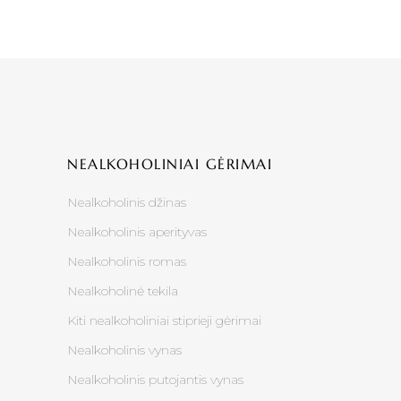
NEALKOHOLINIAI GĖRIMAI
Nealkoholinis džinas
Nealkoholinis aperityvas
Nealkoholinis romas
Nealkoholinė tekila
Kiti nealkoholiniai stiprieji gėrimai
Nealkoholinis vynas
Nealkoholinis putojantis vynas