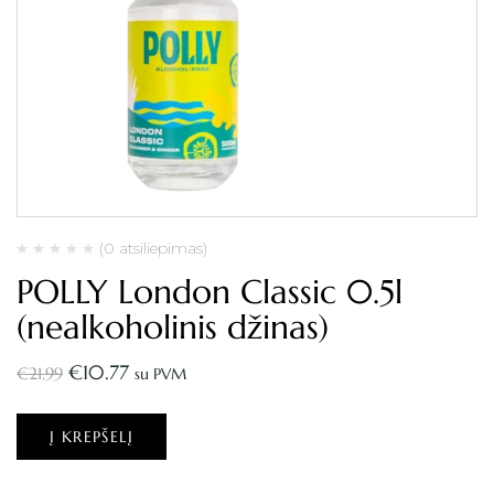
(0 atsiliepimas)
POLLY London Classic 0.5l
(nealkoholinis džinas)
€
10.77
€
21.99
su PVM
Į KREPŠELĮ