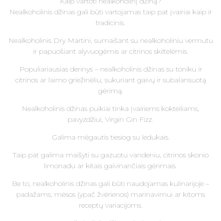
Kaip vartoti nealkoholinį džiną?
Nealkoholinis džinas gali būti vartojamas taip pat įvairiai kaip ir
tradicinis.
Nealkoholinis Dry Martini, sumaišant su nealkoholiniu vermutu
ir papuošiant alyvuogėmis ar citrinos skiltelėmis.
Populiariausias derinys – nealkoholinis džinas su toniku ir
citrinos ar laimo griežinėliu, sukuriant gaivų ir subalansuotą
gėrimą.
Nealkoholinis džinas puikiai tinka įvairiems kokteiliams,
pavyzdžiui, Virgin Gin Fizz.
Galima mėgautis tiesiog su ledukais.
Taip pat galima maišyti su gazuotu vandeniu, citrinos skonio
limonadu ar kitais gaivinančiais gėrimais.
Be to, nealkoholinis džinas gali būti naudojamas kulinarijoje –
padažams, mėsos (ypač žvėrienos) marinavimui ar kitoms
receptų variacijoms.