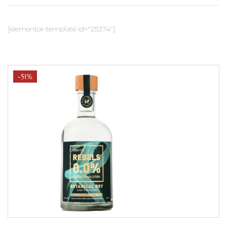
[elementor-template id="25374"]
-51%