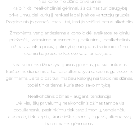
Nealkoholinio džino privalumai
Kaip ir kiti nealkoholiniai gėrimai, šis džinas turi daugybę
privalumų, dėl kurių jį renkasi labai įvairios vartotojų grupės.
Pagrindinis jo pranašumas – tai, kad jis visiškai neturi alkoholio.
Žmonėms, vengiantiesiems alkoholio dėl sveikatos, religinių
priežasčių, vairavimo ar asmeninių įsitikinimų, nealkoholinis
džinas suteikia puikią galimybę mėgautis tradicinio džino
skoniu be jokios rizikos sveikatai ar savijautai.
Nealkoholinis džinas yra gaivus gėrimas, puikiai tinkantis
karštomis dienomis arba kaip alternatyva saldiems gaiviesiems
gėrimams. Jis taip pat turi mažiau kalorijų nei tradicinis džinas,
todėl tinka tiems, kurie stebi savo mitybą.
Nealkoholinis džinas – auganti tendencija
Dėl visų šių privalumų nealkoholinis džinas tampa vis
populiaresniu pasirinkimu tiek tarp žmonių, vengiančių
alkoholio, tiek tarp tų, kurie ieško įdomių ir gaivių alternatyvų
tradiciniams gėrimams.