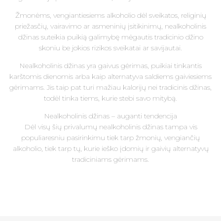
Žmonėms, vengiantiesiems alkoholio dėl sveikatos, religinių
priežasčių, vairavimo ar asmeninių įsitikinimų, nealkoholinis
džinas suteikia puikią galimybę mėgautis tradicinio džino
skoniu be jokios rizikos sveikatai ar savijautai.
Nealkoholinis džinas yra gaivus gėrimas, puikiai tinkantis
karštomis dienomis arba kaip alternatyva saldiems gaiviesiems
gėrimams. Jis taip pat turi mažiau kalorijų nei tradicinis džinas,
todėl tinka tiems, kurie stebi savo mitybą.
Nealkoholinis džinas – auganti tendencija
Dėl visų šių privalumų nealkoholinis džinas tampa vis
populiaresniu pasirinkimu tiek tarp žmonių, vengiančių
alkoholio, tiek tarp tų, kurie ieško įdomių ir gaivių alternatyvų
tradiciniams gėrimams.