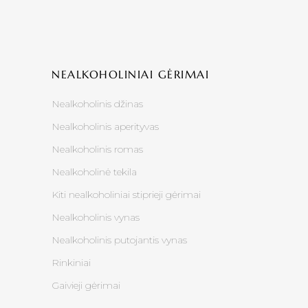
NEALKOHOLINIAI GĖRIMAI
Nealkoholinis džinas
Nealkoholinis aperityvas
Nealkoholinis romas
Nealkoholinė tekila
Kiti nealkoholiniai stiprieji gėrimai
Nealkoholinis vynas
Nealkoholinis putojantis vynas
Rinkiniai
Gaivieji gėrimai