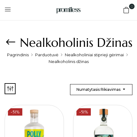
0
Nealkoholinis Džinas
Pagrindinis
Parduotuvė
Nealkoholiniai stiprieji gėrimai
Nealkoholinis džinas
Numatytasis Rikiavimas
-51%
-51%