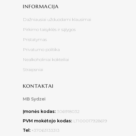
INFORMACIJA
Dažniausiai užduodami klausimai
Pirkimo taisyklės ir sąlygos
Pristatymas
Privatumo politika
Nealkoholiniai kokteiliai
Straipsniai
KONTAKTAI
MB Sydzei
Įmonės kodas:
306918032
PVM mokėtojo kodas:
LT100017928619
Tel:
+37063133313