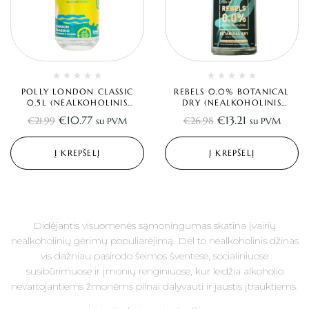
POLLY LONDON CLASSIC
REBELS 0.0% BOTANICAL
0.5L (NEALKOHOLINIS
DRY (NEALKOHOLINIS
DŽINAS)
DŽINAS) 0.5L
€
10.77
€
13.21
€
21.99
€
26.98
su PVM
su PVM
Į KREPŠELĮ
Į KREPŠELĮ
Didėjantis visuomenės sąmoningumas skatina įvairių
nealkoholinių gėrimų populiarėjimą. Dėl to nealkoholinis džinas
vis dažniau pasirodo šeimos šventėse, socialiniuose
susibūrimuose ir įmonių renginiuose, kur leidžia alkoholio
nevartojantiems žmonėms pilnai dalyvauti ir jaustis įtrauktiems.