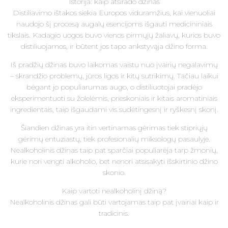
Istorija: kaip atsirado džinas
Distiliavimo ištakos siekia Europos viduramžius, kai vienuoliai
naudojo šį procesą augalų esencijoms išgauti medicininiais
tikslais. Kadagio uogos buvo vienos pirmųjų žaliavų, kurios buvo
distiliuojamos, ir būtent jos tapo ankstyvąja džino forma.
Iš pradžių džinas buvo laikomas vaistu nuo įvairių negalavimų
– skrandžio problemų, jūros ligos ir kitų sutrikimų. Tačiau laikui
bėgant jo populiarumas augo, o distiliuotojai pradėjo
eksperimentuoti su žolelėmis, prieskoniais ir kitais aromatiniais
ingredientais, taip išgaudami vis sudėtingesnį ir ryškesnį skonį.
Šiandien džinas yra itin vertinamas gėrimas tiek stipriųjų
gėrimų entuziastų, tiek profesionalių miksologų pasaulyje.
Nealkoholinis džinas taip pat sparčiai populiarėja tarp žmonių,
kurie nori vengti alkoholio, bet nenori atsisakyti išskirtinio džino
skonio.
Kaip vartoti nealkoholinį džiną?
Nealkoholinis džinas gali būti vartojamas taip pat įvairiai kaip ir
tradicinis.