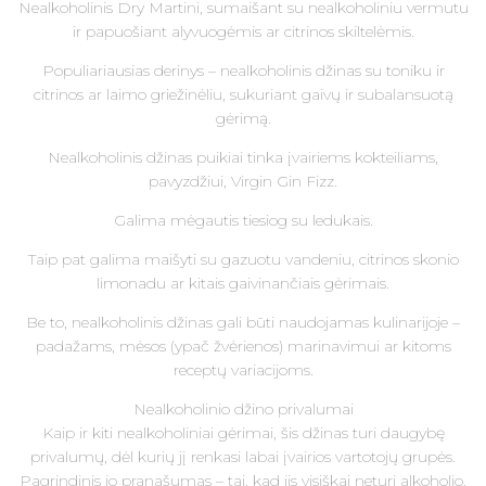
Nealkoholinis Dry Martini, sumaišant su nealkoholiniu vermutu
ir papuošiant alyvuogėmis ar citrinos skiltelėmis.
Populiariausias derinys – nealkoholinis džinas su toniku ir
citrinos ar laimo griežinėliu, sukuriant gaivų ir subalansuotą
gėrimą.
Nealkoholinis džinas puikiai tinka įvairiems kokteiliams,
pavyzdžiui, Virgin Gin Fizz.
Galima mėgautis tiesiog su ledukais.
Taip pat galima maišyti su gazuotu vandeniu, citrinos skonio
limonadu ar kitais gaivinančiais gėrimais.
Be to, nealkoholinis džinas gali būti naudojamas kulinarijoje –
padažams, mėsos (ypač žvėrienos) marinavimui ar kitoms
receptų variacijoms.
Nealkoholinio džino privalumai
Kaip ir kiti nealkoholiniai gėrimai, šis džinas turi daugybę
privalumų, dėl kurių jį renkasi labai įvairios vartotojų grupės.
Pagrindinis jo pranašumas – tai, kad jis visiškai neturi alkoholio.