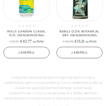
POLLY LONDON CLASSIC
REBELS 0.0% BOTANICAL
0.5L (NEALKOHOLINIS
DRY (NEALKOHOLINIS
DŽINAS)
DŽINAS) 0.5L
€
10.77
€
13.21
€
21.99
€
26.98
su PVM
su PVM
Į KREPŠELĮ
Į KREPŠELĮ
Didėjantis visuomenės sąmoningumas skatina įvairių
nealkoholinių gėrimų populiarėjimą. Dėl to nealkoholinis džinas
vis dažniau pasirodo šeimos šventėse, socialiniuose
susibūrimuose ir įmonių renginiuose, kur leidžia alkoholio
nevartojantiems žmonėms pilnai dalyvauti ir jaustis įtrauktiems.