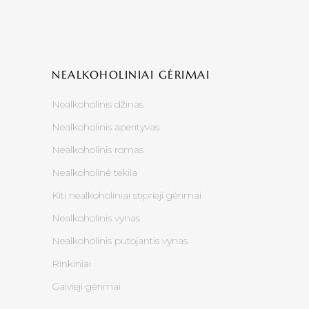
NEALKOHOLINIAI GĖRIMAI
Nealkoholinis džinas
Nealkoholinis aperityvas
Nealkoholinis romas
Nealkoholinė tekila
Kiti nealkoholiniai stiprieji gėrimai
Nealkoholinis vynas
Nealkoholinis putojantis vynas
Rinkiniai
Gaivieji gėrimai