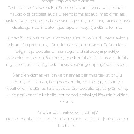
Istorija: kaip atsirado džinas
Distiliavimo ištakos siekia Europos viduramžius, kai vienuoliai
naudojo šį procesą augalų esencijoms išgauti medicininiais
tikslais. Kadagio uogos buvo vienos pirmųjų žaliavų, kurios buvo
distiliuojamos, ir būtent jos tapo ankstyvąja džino forma.
Iš pradžių džinas buvo laikomas vaistu nuo įvairių negalavimų
– skrandžio problemų, jūros ligos ir kitų sutrikimų. Tačiau laikui
bėgant jo populiarumas augo, o distiliuotojai pradėjo
eksperimentuoti su žolelėmis, prieskoniais ir kitais aromatiniais
ingredientais, taip išgaudami vis sudėtingesnį ir ryškesnį skonį.
Šiandien džinas yra itin vertinamas gėrimas tiek stipriųjų
gėrimų entuziastų, tiek profesionalių miksologų pasaulyje.
Nealkoholinis džinas taip pat sparčiai populiarėja tarp žmonių,
kurie nori vengti alkoholio, bet nenori atsisakyti išskirtinio džino
skonio.
Kaip vartoti nealkoholinį džiną?
Nealkoholinis džinas gali būti vartojamas taip pat įvairiai kaip ir
tradicinis.