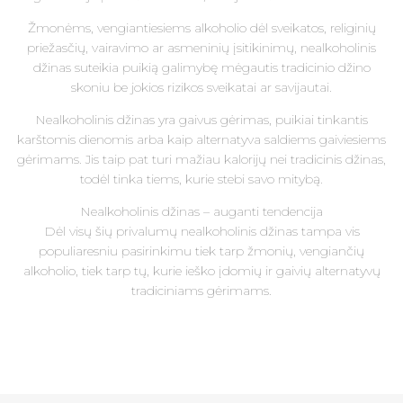
Žmonėms, vengiantiesiems alkoholio dėl sveikatos, religinių
priežasčių, vairavimo ar asmeninių įsitikinimų, nealkoholinis
džinas suteikia puikią galimybę mėgautis tradicinio džino
skoniu be jokios rizikos sveikatai ar savijautai.
Nealkoholinis džinas yra gaivus gėrimas, puikiai tinkantis
karštomis dienomis arba kaip alternatyva saldiems gaiviesiems
gėrimams. Jis taip pat turi mažiau kalorijų nei tradicinis džinas,
todėl tinka tiems, kurie stebi savo mitybą.
Nealkoholinis džinas – auganti tendencija
Dėl visų šių privalumų nealkoholinis džinas tampa vis
populiaresniu pasirinkimu tiek tarp žmonių, vengiančių
alkoholio, tiek tarp tų, kurie ieško įdomių ir gaivių alternatyvų
tradiciniams gėrimams.