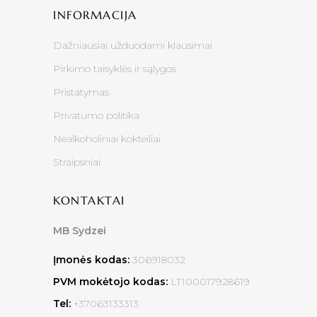
INFORMACIJA
Dažniausiai užduodami klausimai
Pirkimo taisyklės ir sąlygos
Pristatymas
Privatumo politika
Nealkoholiniai kokteiliai
Straipsniai
KONTAKTAI
MB Sydzei
Įmonės kodas:
306918032
PVM mokėtojo kodas:
LT100017928619
Tel:
+37063133313