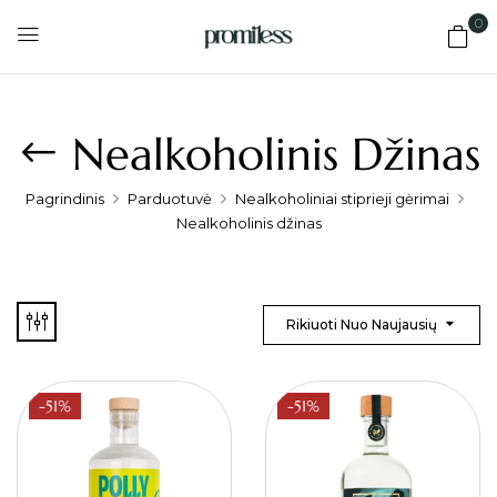
0
Nealkoholinis Džinas
Pagrindinis
Parduotuvė
Nealkoholiniai stiprieji gėrimai
Nealkoholinis džinas
Rikiuoti Nuo Naujausių
-51%
-51%