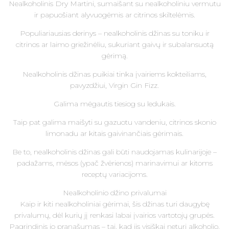
Nealkoholinis Dry Martini, sumaišant su nealkoholiniu vermutu
ir papuošiant alyvuogėmis ar citrinos skiltelėmis.
Populiariausias derinys – nealkoholinis džinas su toniku ir
citrinos ar laimo griežinėliu, sukuriant gaivų ir subalansuotą
gėrimą.
Nealkoholinis džinas puikiai tinka įvairiems kokteiliams,
pavyzdžiui, Virgin Gin Fizz.
Galima mėgautis tiesiog su ledukais.
Taip pat galima maišyti su gazuotu vandeniu, citrinos skonio
limonadu ar kitais gaivinančiais gėrimais.
Be to, nealkoholinis džinas gali būti naudojamas kulinarijoje –
padažams, mėsos (ypač žvėrienos) marinavimui ar kitoms
receptų variacijoms.
Nealkoholinio džino privalumai
Kaip ir kiti nealkoholiniai gėrimai, šis džinas turi daugybę
privalumų, dėl kurių jį renkasi labai įvairios vartotojų grupės.
Pagrindinis jo pranašumas – tai, kad jis visiškai neturi alkoholio.