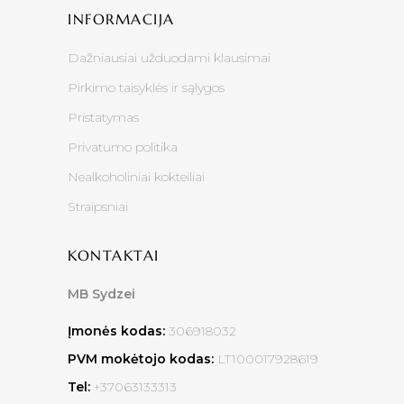
INFORMACIJA
Dažniausiai užduodami klausimai
Pirkimo taisyklės ir sąlygos
Pristatymas
Privatumo politika
Nealkoholiniai kokteiliai
Straipsniai
KONTAKTAI
MB Sydzei
Įmonės kodas:
306918032
PVM mokėtojo kodas:
LT100017928619
Tel:
+37063133313