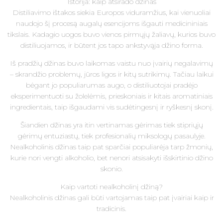
Istorija: kaip atsirado džinas
Distiliavimo ištakos siekia Europos viduramžius, kai vienuoliai
naudojo šį procesą augalų esencijoms išgauti medicininiais
tikslais. Kadagio uogos buvo vienos pirmųjų žaliavų, kurios buvo
distiliuojamos, ir būtent jos tapo ankstyvąja džino forma.
Iš pradžių džinas buvo laikomas vaistu nuo įvairių negalavimų
– skrandžio problemų, jūros ligos ir kitų sutrikimų. Tačiau laikui
bėgant jo populiarumas augo, o distiliuotojai pradėjo
eksperimentuoti su žolelėmis, prieskoniais ir kitais aromatiniais
ingredientais, taip išgaudami vis sudėtingesnį ir ryškesnį skonį.
Šiandien džinas yra itin vertinamas gėrimas tiek stipriųjų
gėrimų entuziastų, tiek profesionalių miksologų pasaulyje.
Nealkoholinis džinas taip pat sparčiai populiarėja tarp žmonių,
kurie nori vengti alkoholio, bet nenori atsisakyti išskirtinio džino
skonio.
Kaip vartoti nealkoholinį džiną?
Nealkoholinis džinas gali būti vartojamas taip pat įvairiai kaip ir
tradicinis.