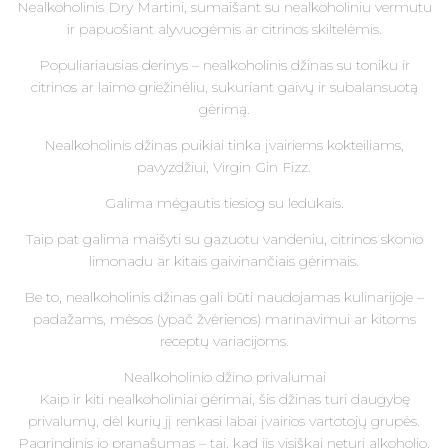
Nealkoholinis Dry Martini, sumaišant su nealkoholiniu vermutu
ir papuošiant alyvuogėmis ar citrinos skiltelėmis.
Populiariausias derinys – nealkoholinis džinas su toniku ir
citrinos ar laimo griežinėliu, sukuriant gaivų ir subalansuotą
gėrimą.
Nealkoholinis džinas puikiai tinka įvairiems kokteiliams,
pavyzdžiui, Virgin Gin Fizz.
Galima mėgautis tiesiog su ledukais.
Taip pat galima maišyti su gazuotu vandeniu, citrinos skonio
limonadu ar kitais gaivinančiais gėrimais.
Be to, nealkoholinis džinas gali būti naudojamas kulinarijoje –
padažams, mėsos (ypač žvėrienos) marinavimui ar kitoms
receptų variacijoms.
Nealkoholinio džino privalumai
Kaip ir kiti nealkoholiniai gėrimai, šis džinas turi daugybę
privalumų, dėl kurių jį renkasi labai įvairios vartotojų grupės.
Pagrindinis jo pranašumas – tai, kad jis visiškai neturi alkoholio.