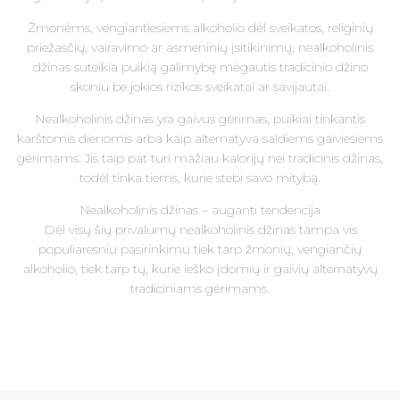
Žmonėms, vengiantiesiems alkoholio dėl sveikatos, religinių
priežasčių, vairavimo ar asmeninių įsitikinimų, nealkoholinis
džinas suteikia puikią galimybę mėgautis tradicinio džino
skoniu be jokios rizikos sveikatai ar savijautai.
Nealkoholinis džinas yra gaivus gėrimas, puikiai tinkantis
karštomis dienomis arba kaip alternatyva saldiems gaiviesiems
gėrimams. Jis taip pat turi mažiau kalorijų nei tradicinis džinas,
todėl tinka tiems, kurie stebi savo mitybą.
Nealkoholinis džinas – auganti tendencija
Dėl visų šių privalumų nealkoholinis džinas tampa vis
populiaresniu pasirinkimu tiek tarp žmonių, vengiančių
alkoholio, tiek tarp tų, kurie ieško įdomių ir gaivių alternatyvų
tradiciniams gėrimams.