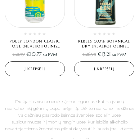
POLLY LONDON CLASSIC
REBELS 0.0% BOTANICAL
0.5L (NEALKOHOLINIS
DRY (NEALKOHOLINIS
DŽINAS)
DŽINAS) 0.5L
€
10.77
€
13.21
€
21.99
€
26.98
su PVM
su PVM
Į KREPŠELĮ
Į KREPŠELĮ
Didėjantis visuomenės sąmoningumas skatina įvairių
nealkoholinių gėrimų populiarėjimą. Dėl to nealkoholinis džinas
vis dažniau pasirodo šeimos šventėse, socialiniuose
susibūrimuose ir įmonių renginiuose, kur leidžia alkoholio
nevartojantiems žmonėms pilnai dalyvauti ir jaustis įtrauktiems.