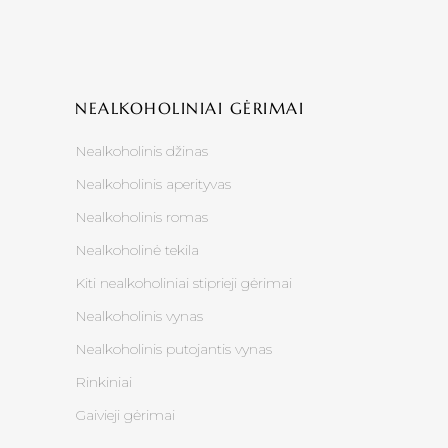
NEALKOHOLINIAI GĖRIMAI
Nealkoholinis džinas
Nealkoholinis aperityvas
Nealkoholinis romas
Nealkoholinė tekila
Kiti nealkoholiniai stiprieji gėrimai
Nealkoholinis vynas
Nealkoholinis putojantis vynas
Rinkiniai
Gaivieji gėrimai