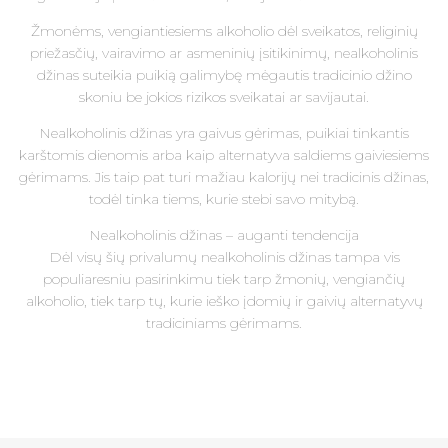
Žmonėms, vengiantiesiems alkoholio dėl sveikatos, religinių
priežasčių, vairavimo ar asmeninių įsitikinimų, nealkoholinis
džinas suteikia puikią galimybę mėgautis tradicinio džino
skoniu be jokios rizikos sveikatai ar savijautai.
Nealkoholinis džinas yra gaivus gėrimas, puikiai tinkantis
karštomis dienomis arba kaip alternatyva saldiems gaiviesiems
gėrimams. Jis taip pat turi mažiau kalorijų nei tradicinis džinas,
todėl tinka tiems, kurie stebi savo mitybą.
Nealkoholinis džinas – auganti tendencija
Dėl visų šių privalumų nealkoholinis džinas tampa vis
populiaresniu pasirinkimu tiek tarp žmonių, vengiančių
alkoholio, tiek tarp tų, kurie ieško įdomių ir gaivių alternatyvų
tradiciniams gėrimams.