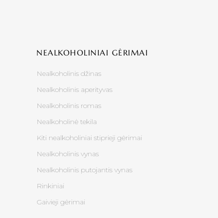
NEALKOHOLINIAI GĖRIMAI
Nealkoholinis džinas
Nealkoholinis aperityvas
Nealkoholinis romas
Nealkoholinė tekila
Kiti nealkoholiniai stiprieji gėrimai
Nealkoholinis vynas
Nealkoholinis putojantis vynas
Rinkiniai
Gaivieji gėrimai