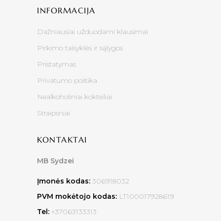
INFORMACIJA
Dažniausiai užduodami klausimai
Pirkimo taisyklės ir sąlygos
Pristatymas
Privatumo politika
Nealkoholiniai kokteiliai
Straipsniai
KONTAKTAI
MB Sydzei
Įmonės kodas:
306918032
PVM mokėtojo kodas:
LT100017928619
Tel:
+37063133313