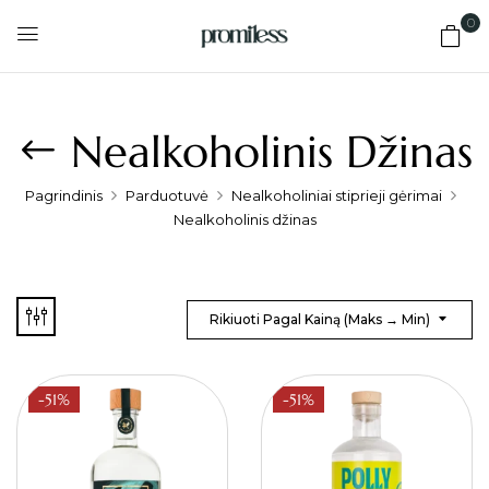
0
Nealkoholinis Džinas
Pagrindinis
Parduotuvė
Nealkoholiniai stiprieji gėrimai
Nealkoholinis džinas
Rikiuoti Pagal Kainą (maks → Min)
-51%
-51%