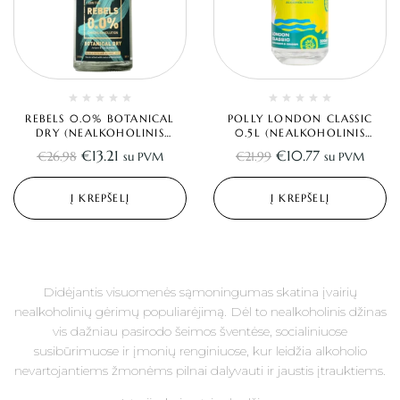
REBELS 0.0% BOTANICAL
POLLY LONDON CLASSIC
DRY (NEALKOHOLINIS
0.5L (NEALKOHOLINIS
DŽINAS) 0.5L
DŽINAS)
€
13.21
€
10.77
€
26.98
€
21.99
su PVM
su PVM
Į KREPŠELĮ
Į KREPŠELĮ
Didėjantis visuomenės sąmoningumas skatina įvairių
nealkoholinių gėrimų populiarėjimą. Dėl to nealkoholinis džinas
vis dažniau pasirodo šeimos šventėse, socialiniuose
susibūrimuose ir įmonių renginiuose, kur leidžia alkoholio
nevartojantiems žmonėms pilnai dalyvauti ir jaustis įtrauktiems.