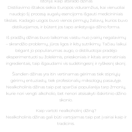
Istorija: kaip atsirado džinas
Distiliavimo ištakos siekia Europos viduramžius, kai vienuoliai
naudojo šį procesą augalų esencijoms išgauti medicininiais
tikslais. Kadagio uogos buvo vienos pirmųjų žaliavų, kurios buvo
distiliuojamos, ir būtent jos tapo ankstyvąja džino forma.
Iš pradžių džinas buvo laikomas vaistu nuo įvairių negalavimų
– skrandžio problemų, jūros ligos ir kitų sutrikimų. Tačiau laikui
bėgant jo populiarumas augo, o distiliuotojai pradėjo
eksperimentuoti su žolelėmis, prieskoniais ir kitais aromatiniais
ingredientais, taip išgaudami vis sudėtingesnį ir ryškesnį skonį.
Šiandien džinas yra itin vertinamas gėrimas tiek stipriųjų
gėrimų entuziastų, tiek profesionalių miksologų pasaulyje.
Nealkoholinis džinas taip pat sparčiai populiarėja tarp žmonių,
kurie nori vengti alkoholio, bet nenori atsisakyti išskirtinio džino
skonio.
Kaip vartoti nealkoholinį džiną?
Nealkoholinis džinas gali būti vartojamas taip pat įvairiai kaip ir
tradicinis.