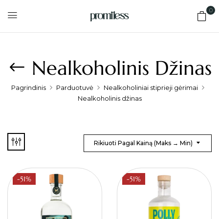
0
Nealkoholinis Džinas
Pagrindinis
Parduotuvė
Nealkoholiniai stiprieji gėrimai
Nealkoholinis džinas
Rikiuoti Pagal Kainą (maks → Min)
-51%
-51%