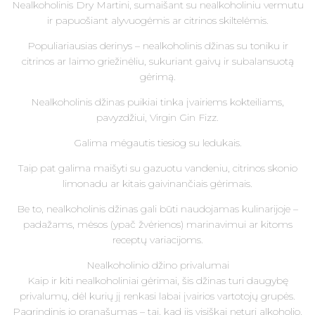
Nealkoholinis Dry Martini, sumaišant su nealkoholiniu vermutu
ir papuošiant alyvuogėmis ar citrinos skiltelėmis.
Populiariausias derinys – nealkoholinis džinas su toniku ir
citrinos ar laimo griežinėliu, sukuriant gaivų ir subalansuotą
gėrimą.
Nealkoholinis džinas puikiai tinka įvairiems kokteiliams,
pavyzdžiui, Virgin Gin Fizz.
Galima mėgautis tiesiog su ledukais.
Taip pat galima maišyti su gazuotu vandeniu, citrinos skonio
limonadu ar kitais gaivinančiais gėrimais.
Be to, nealkoholinis džinas gali būti naudojamas kulinarijoje –
padažams, mėsos (ypač žvėrienos) marinavimui ar kitoms
receptų variacijoms.
Nealkoholinio džino privalumai
Kaip ir kiti nealkoholiniai gėrimai, šis džinas turi daugybę
privalumų, dėl kurių jį renkasi labai įvairios vartotojų grupės.
Pagrindinis jo pranašumas – tai, kad jis visiškai neturi alkoholio.