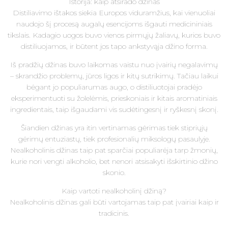
Istorija: kaip atsirado džinas
Distiliavimo ištakos siekia Europos viduramžius, kai vienuoliai
naudojo šį procesą augalų esencijoms išgauti medicininiais
tikslais. Kadagio uogos buvo vienos pirmųjų žaliavų, kurios buvo
distiliuojamos, ir būtent jos tapo ankstyvąja džino forma.
Iš pradžių džinas buvo laikomas vaistu nuo įvairių negalavimų
– skrandžio problemų, jūros ligos ir kitų sutrikimų. Tačiau laikui
bėgant jo populiarumas augo, o distiliuotojai pradėjo
eksperimentuoti su žolelėmis, prieskoniais ir kitais aromatiniais
ingredientais, taip išgaudami vis sudėtingesnį ir ryškesnį skonį.
Šiandien džinas yra itin vertinamas gėrimas tiek stipriųjų
gėrimų entuziastų, tiek profesionalių miksologų pasaulyje.
Nealkoholinis džinas taip pat sparčiai populiarėja tarp žmonių,
kurie nori vengti alkoholio, bet nenori atsisakyti išskirtinio džino
skonio.
Kaip vartoti nealkoholinį džiną?
Nealkoholinis džinas gali būti vartojamas taip pat įvairiai kaip ir
tradicinis.