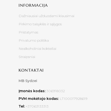
INFORMACIJA
Dažniausiai užduodami klausimai
Pirkimo taisyklės ir sąlygos
Pristatymas
Privatumo politika
Nealkoholiniai kokteiliai
Straipsniai
KONTAKTAI
MB Sydzei
Įmonės kodas:
306918032
PVM mokėtojo kodas:
LT100017928619
Tel:
+37063133313