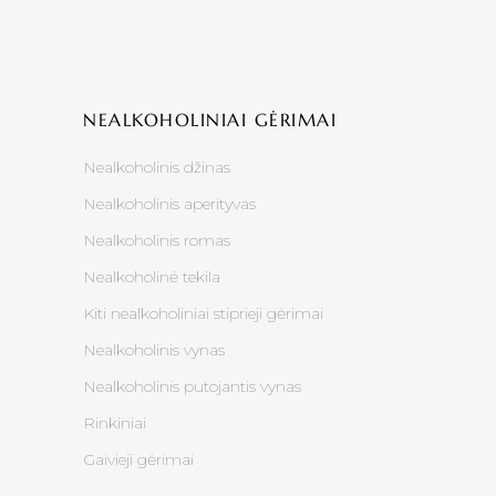
NEALKOHOLINIAI GĖRIMAI
Nealkoholinis džinas
Nealkoholinis aperityvas
Nealkoholinis romas
Nealkoholinė tekila
Kiti nealkoholiniai stiprieji gėrimai
Nealkoholinis vynas
Nealkoholinis putojantis vynas
Rinkiniai
Gaivieji gėrimai