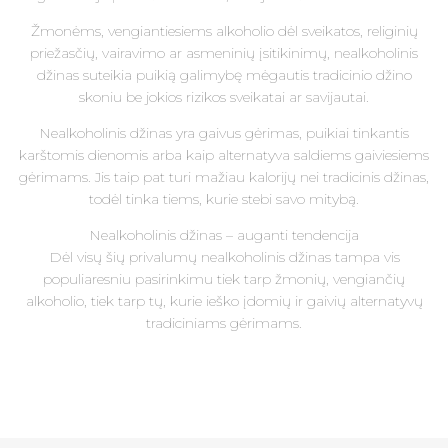
Žmonėms, vengiantiesiems alkoholio dėl sveikatos, religinių
priežasčių, vairavimo ar asmeninių įsitikinimų, nealkoholinis
džinas suteikia puikią galimybę mėgautis tradicinio džino
skoniu be jokios rizikos sveikatai ar savijautai.
Nealkoholinis džinas yra gaivus gėrimas, puikiai tinkantis
karštomis dienomis arba kaip alternatyva saldiems gaiviesiems
gėrimams. Jis taip pat turi mažiau kalorijų nei tradicinis džinas,
todėl tinka tiems, kurie stebi savo mitybą.
Nealkoholinis džinas – auganti tendencija
Dėl visų šių privalumų nealkoholinis džinas tampa vis
populiaresniu pasirinkimu tiek tarp žmonių, vengiančių
alkoholio, tiek tarp tų, kurie ieško įdomių ir gaivių alternatyvų
tradiciniams gėrimams.