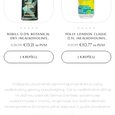
REBELS 0.0% BOTANICAL
POLLY LONDON CLASSIC
DRY (NEALKOHOLINIS
0.5L (NEALKOHOLINIS
DŽINAS) 0.5L
DŽINAS)
€
13.21
€
10.77
€
26.98
€
21.99
su PVM
su PVM
Į KREPŠELĮ
Į KREPŠELĮ
Didėjantis visuomenės sąmoningumas skatina įvairių
nealkoholinių gėrimų populiarėjimą. Dėl to nealkoholinis džinas
vis dažniau pasirodo šeimos šventėse, socialiniuose
susibūrimuose ir įmonių renginiuose, kur leidžia alkoholio
nevartojantiems žmonėms pilnai dalyvauti ir jaustis įtrauktiems.