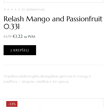
(0 atsiliepimas)
Relash Mango and Passionfruit
0.33l
€
1.22
€
1.79
su PVM
Į KREPŠELĮ
Tropiškai saldžiarūgštis ekologiškas gėrimas iš mangų ir
pasiflorų — lengvas, vaisiškas ir itin gaivus.
-32%