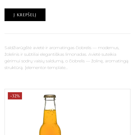
Į KREPŠELĮ
Saldžiarūgštė avietė ir aromatingas čiobrelis — modernus,
žolelinis ir subtiliai elegantiškas limonadas. Avietė suteikia
gėrimui sodrų vaisių saldumą, o čiobrelis — žolinę, aromatingą
struktūrą. [elementor-template…
-32%