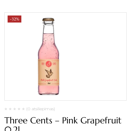
-32%
(0 atsiliepimas)
Three Cents – Pink Grapefruit
0.2l