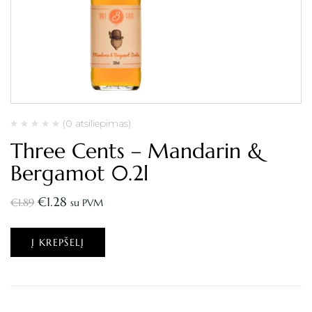
(0 atsiliepimas)
Three Cents – Mandarin &
Bergamot 0.2l
€
1.28
€
1.89
su PVM
Į KREPŠELĮ