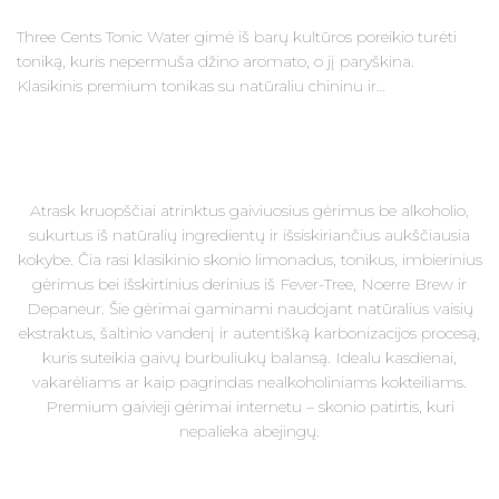
Three Cents Tonic Water gimė iš barų kultūros poreikio turėti
toniką, kuris nepermuša džino aromato, o jį paryškina.
Klasikinis premium tonikas su natūraliu chininu ir…
Atrask kruopščiai atrinktus gaiviuosius gėrimus be alkoholio,
sukurtus iš natūralių ingredientų ir išsiskiriančius aukščiausia
kokybe. Čia rasi klasikinio skonio limonadus, tonikus, imbierinius
gėrimus bei išskirtinius derinius iš Fever-Tree, Noerre Brew ir
Depaneur. Šie gėrimai gaminami naudojant natūralius vaisių
ekstraktus, šaltinio vandenį ir autentišką karbonizacijos procesą,
kuris suteikia gaivų burbuliukų balansą. Idealu kasdienai,
vakarėliams ar kaip pagrindas nealkoholiniams kokteiliams.
Premium gaivieji gėrimai internetu – skonio patirtis, kuri
nepalieka abejingų.