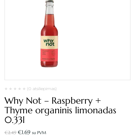
(0 atsiliepimas)
Why Not – Raspberry +
Thyme organinis limonadas
0.33l
€
1.69
€
2.49
su PVM