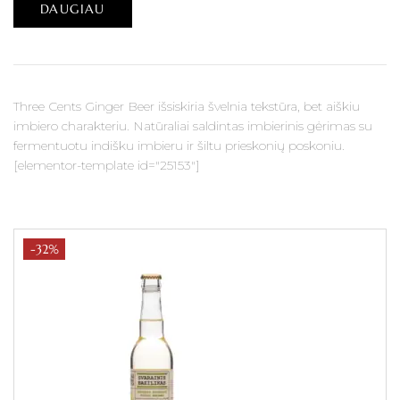
DAUGIAU
Three Cents Ginger Beer išsiskiria švelnia tekstūra, bet aiškiu
imbiero charakteriu. Natūraliai saldintas imbierinis gėrimas su
fermentuotu indišku imbieru ir šiltu prieskonių poskoniu.
[elementor-template id="25153"]
-32%