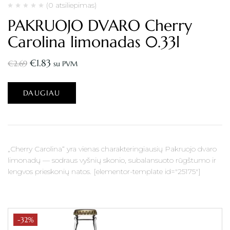
(0 atsiliepimas)
PAKRUOJO DVARO Cherry
Carolina limonadas 0.33l
€
1.83
€
2.69
su PVM
DAUGIAU
„Cherry Carolina“ yra vienas charakteringiausių Pakruojo dvaro
limonadų — sodraus vyšnių skonio, subalansuoto rūgštumo ir
lengvos prieskonių natos. [elementor-template id="25175"]
-32%