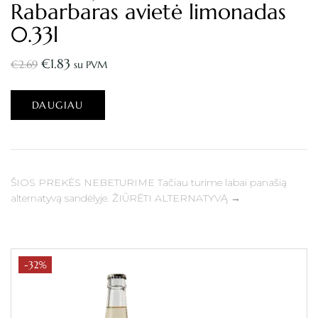
Rabarbaras avietė limonadas
0.33l
€
1.83
€
2.69
su PVM
DAUGIAU
ŠIOS PREKĖS NEBETURIME Tačiau turime labai panašią
alternatyvą sandėlyje. ŽIŪRĖTI ALTERNATYVĄ →
-32%