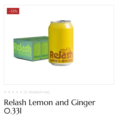
-32%
(0 atsiliepimas)
Relash Lemon and Ginger
0.33l