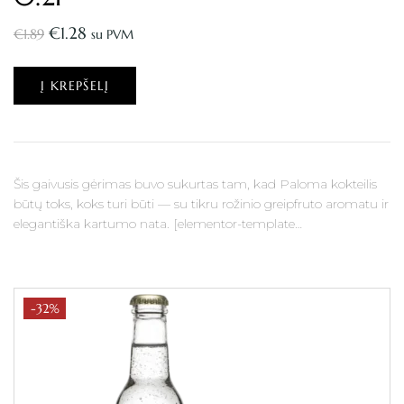
€
1.28
€
1.89
su PVM
Į KREPŠELĮ
Šis gaivusis gėrimas buvo sukurtas tam, kad Paloma kokteilis
būtų toks, koks turi būti — su tikru rožinio greipfruto aromatu ir
elegantiška kartumo nata. [elementor-template…
-32%