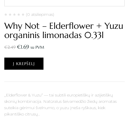
(0 atsiliepimas)
Why Not – Elderflower + Yuzu
organinis limonadas 0.33l
€
1.69
€
2.49
su PVM
Į KREPŠELĮ
„Elderflower & Yuzu“ — tai subtili europietiškų ir azijietiškų
skonių kombinacija. Natūralus šeivamedžio žiedų aromatas
suteikia gėrimui švelnumo, o yuzu įneša ryškaus, kiek
pikantiško citrusų…