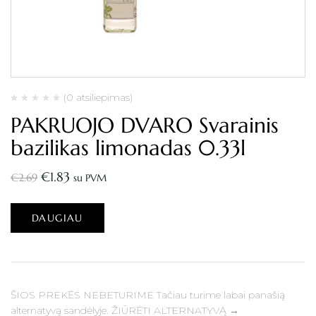
(0 atsiliepimas)
PAKRUOJO DVARO Svarainis
bazilikas limonadas 0.33l
€
1.83
€
2.69
su PVM
DAUGIAU
ŠIOS PREKĖS NEBETURIME Tačiau turime labai panašią
alternatyvą sandėlyje. ŽIŪRĖTI ALTERNATYVĄ →