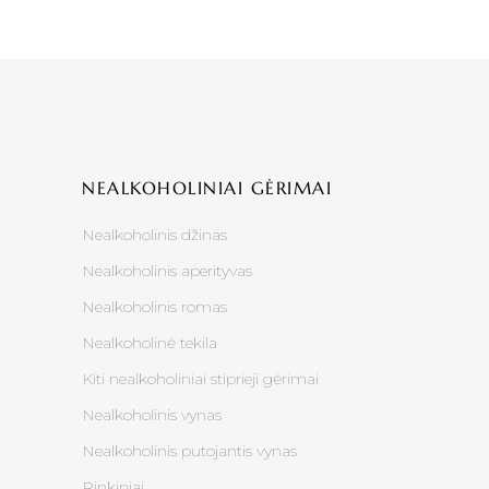
NEALKOHOLINIAI GĖRIMAI
Nealkoholinis džinas
Nealkoholinis aperityvas
Nealkoholinis romas
Nealkoholinė tekila
Kiti nealkoholiniai stiprieji gėrimai
Nealkoholinis vynas
Nealkoholinis putojantis vynas
Rinkiniai