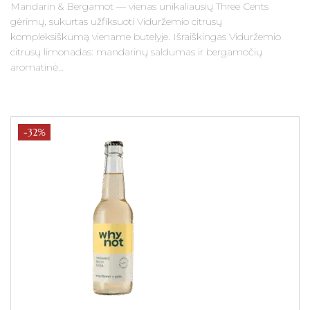
Mandarin & Bergamot — vienas unikaliausių Three Cents
gėrimų, sukurtas užfiksuoti Viduržemio citrusų
kompleksiškumą viename butelyje. Išraiškingas Viduržemio
citrusų limonadas: mandarinų saldumas ir bergamočių
aromatinė…
-32%