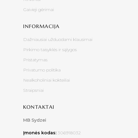
Gaivieji gėrimai
INFORMACIJA
Dažniausiai užduodami klausimai
Pirkimo taisyklės ir sąlygos
Pristatymas
Privatumo politika
Nealkoholiniai kokteiliai
Straipsniai
KONTAKTAI
MB Sydzei
Įmonės kodas:
306918032