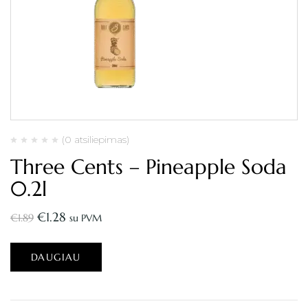
(0 atsiliepimas)
Three Cents – Pineapple Soda
0.2l
€
1.28
€
1.89
su PVM
DAUGIAU