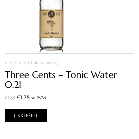
(0 atsiliepimas)
Three Cents – Tonic Water
0.2l
€
1.28
€
1.89
su PVM
Į KREPŠELĮ