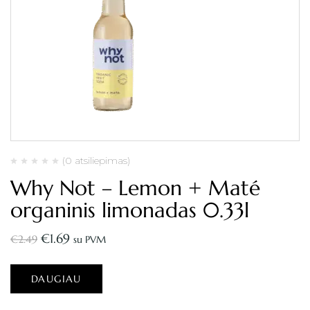
(0 atsiliepimas)
Why Not – Lemon + Maté
organinis limonadas 0.33l
€
1.69
€
2.49
su PVM
DAUGIAU