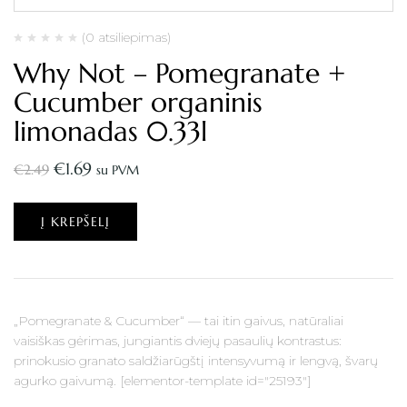
(0 atsiliepimas)
Why Not – Pomegranate +
Cucumber organinis
limonadas 0.33l
€
1.69
€
2.49
su PVM
Į KREPŠELĮ
„Pomegranate & Cucumber“ — tai itin gaivus, natūraliai
vaisiškas gėrimas, jungiantis dviejų pasaulių kontrastus:
prinokusio granato saldžiarūgštį intensyvumą ir lengvą, švarų
agurko gaivumą. [elementor-template id="25193"]