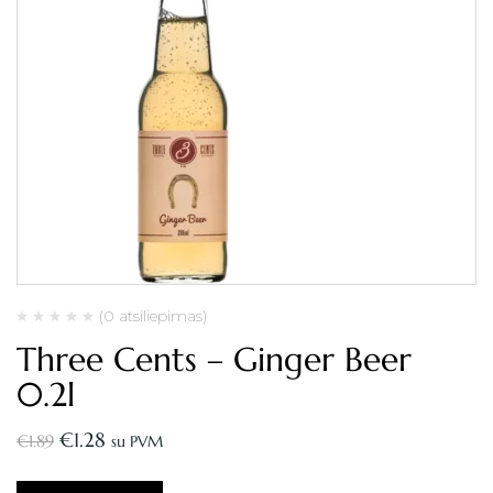
(0 atsiliepimas)
Three Cents – Ginger Beer
0.2l
€
1.28
€
1.89
su PVM