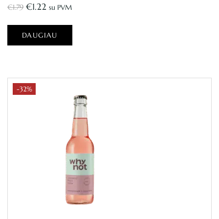
€
1.22
€
1.79
su PVM
DAUGIAU
-32%