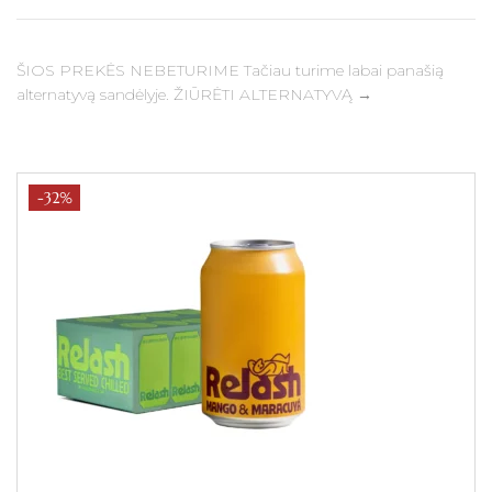
ŠIOS PREKĖS NEBETURIME Tačiau turime labai panašią
alternatyvą sandėlyje. ŽIŪRĖTI ALTERNATYVĄ →
-32%