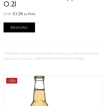
0.2l
€
1.28
€
1.89
su PVM
DAUGIAU
Pineapple Soda sukurta išryškinti šviežių, sunokusių ananasų
tropinius aromatus. [elementor-template id="25158"]
-32%