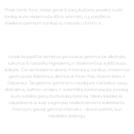
Three Cents Tonic Water gimė iš barų kultūros poreikio turėti
toniką, kuris nepermuša džino aromato, o jį paryškina.
Klasikinis premium tonikas su natūraliu chininu ir…
Atrask kruopščiai atrinktus gaiviuosius gėrimus be alkoholio,
sukurtus iš natūralių ingredientų ir išsiskiriančius aukščiausia
kokybe. Čia rasi klasikinio skonio limonadus, tonikus, imbierinius
gėrimus bei išskirtinius derinius iš Fever-Tree, Noerre Brew ir
Depaneur. Šie gėrimai gaminami naudojant natūralius vaisių
ekstraktus, šaltinio vandenį ir autentišką karbonizacijos procesą,
kuris suteikia gaivų burbuliukų balansą. Idealu kasdienai,
vakarėliams ar kaip pagrindas nealkoholiniams kokteiliams.
Premium gaivieji gėrimai internetu – skonio patirtis, kuri
nepalieka abejingų.