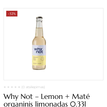
-32%
(0 atsiliepimas)
Why Not – Lemon + Maté
organinis limonadas 0.33l