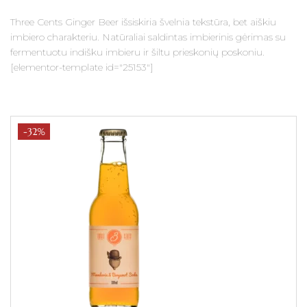
Three Cents Ginger Beer išsiskiria švelnia tekstūra, bet aiškiu
imbiero charakteriu. Natūraliai saldintas imbierinis gėrimas su
fermentuotu indišku imbieru ir šiltu prieskonių poskoniu.
[elementor-template id="25153"]
-32%