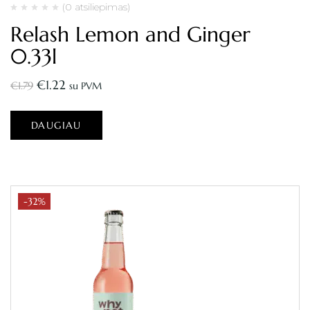
(0 atsiliepimas)
Relash Lemon and Ginger
0.33l
€
1.22
€
1.79
su PVM
DAUGIAU
-32%