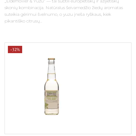
„Elderflower & Yuzu“ — tai subtili europietiškų ir azijietiškų
skonių kombinacija. Natūralus šeivamedžio žiedų aromatas
suteikia gėrimui švelnumo, o yuzu įneša ryškaus, kiek
pikantiško citrusų…
-32%