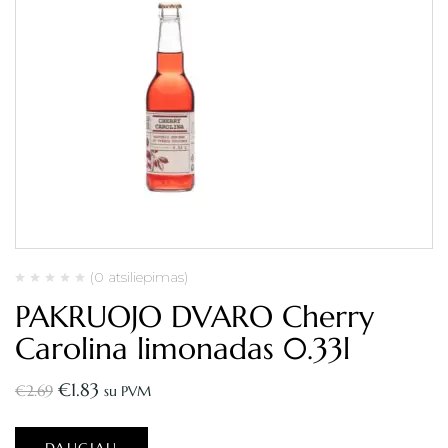
(0 atsiliepimas)
PAKRUOJO DVARO Cherry
Carolina limonadas 0.33l
€
1.83
€
2.69
su PVM