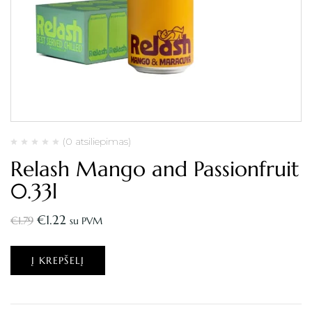
(0 atsiliepimas)
Relash Mango and Passionfruit
0.33l
€
1.22
€
1.79
su PVM
Į KREPŠELĮ