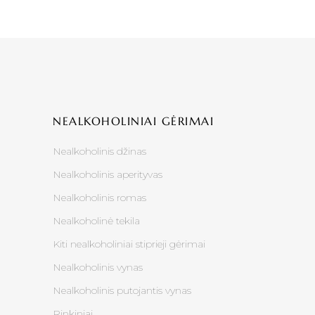
NEALKOHOLINIAI GĖRIMAI
Nealkoholinis džinas
Nealkoholinis aperityvas
Nealkoholinis romas
Nealkoholinė tekila
Kiti nealkoholiniai stiprieji gėrimai
Nealkoholinis vynas
Nealkoholinis putojantis vynas
Rinkiniai