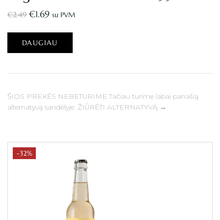
€
1.69
€
2.49
su PVM
DAUGIAU
ŠIOS PREKĖS NEBETURIME Tačiau turime labai panašią
alternatyvą sandėlyje. ŽIŪRĖTI ALTERNATYVĄ →
-32%