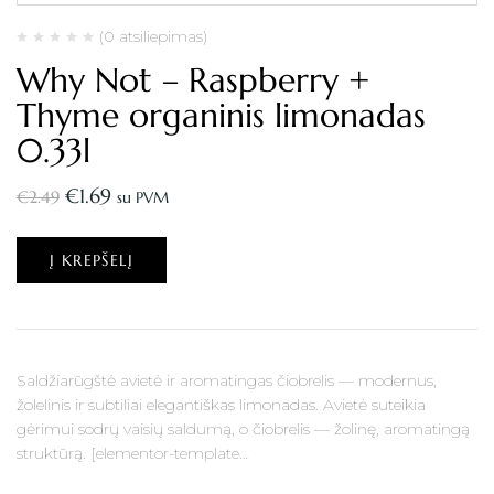
(0 atsiliepimas)
Why Not – Raspberry +
Thyme organinis limonadas
0.33l
€
1.69
€
2.49
su PVM
Į KREPŠELĮ
Saldžiarūgštė avietė ir aromatingas čiobrelis — modernus,
žolelinis ir subtiliai elegantiškas limonadas. Avietė suteikia
gėrimui sodrų vaisių saldumą, o čiobrelis — žolinę, aromatingą
struktūrą. [elementor-template…