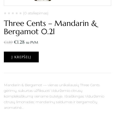
(0 atsiliepimas)
Three Cents – Mandarin &
Bergamot 0.2l
€
1.28
€
1.89
su PVM
Į KREPŠELĮ
Mandarin & Bergamot — vienas unikaliausių Three Cents
gėrimų, sukurtas užfiksuoti Viduržemio citrusų
kompleksiškumą viename butelyje. Išraiškingas Viduržemio
citrusų limonadas: mandarinų saldumas ir bergamočių
aromatinė…