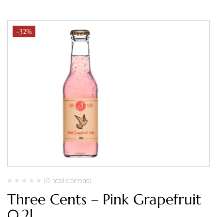
-32%
(0 atsiliepimas)
Three Cents – Pink Grapefruit
0.2l