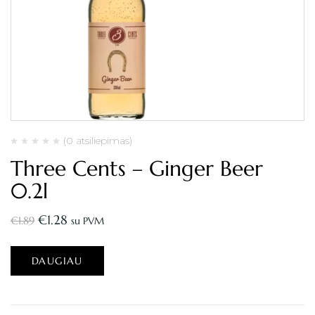
(0 atsiliepimas)
Three Cents – Ginger Beer
0.2l
€
1.28
€
1.89
su PVM
DAUGIAU