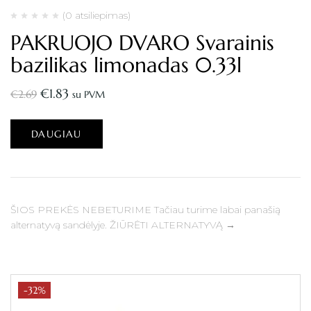
(0 atsiliepimas)
PAKRUOJO DVARO Svarainis
bazilikas limonadas 0.33l
€
1.83
€
2.69
su PVM
DAUGIAU
ŠIOS PREKĖS NEBETURIME Tačiau turime labai panašią
alternatyvą sandėlyje. ŽIŪRĖTI ALTERNATYVĄ →
-32%