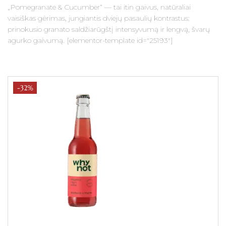
„Pomegranate & Cucumber“ — tai itin gaivus, natūraliai
vaisiškas gėrimas, jungiantis dviejų pasaulių kontrastus:
prinokusio granato saldžiarūgštį intensyvumą ir lengvą, švarų
agurko gaivumą. [elementor-template id="25193"]
-32%