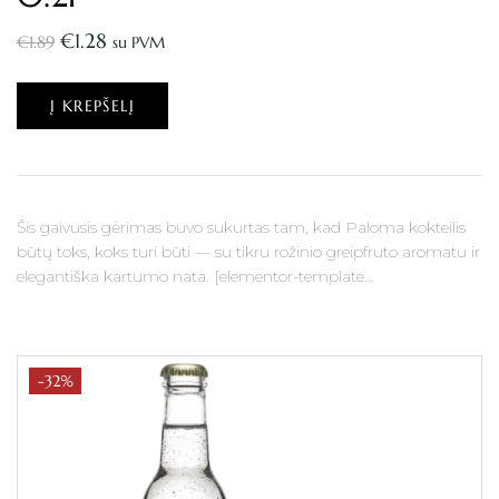
€
1.28
€
1.89
su PVM
Į KREPŠELĮ
Šis gaivusis gėrimas buvo sukurtas tam, kad Paloma kokteilis
būtų toks, koks turi būti — su tikru rožinio greipfruto aromatu ir
elegantiška kartumo nata. [elementor-template…
-32%