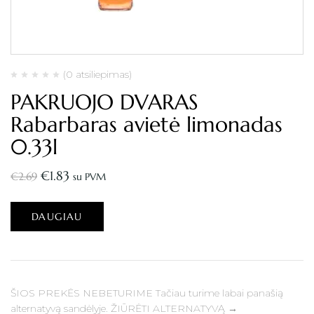
(0 atsiliepimas)
PAKRUOJO DVARAS
Rabarbaras avietė limonadas
0.33l
€
1.83
€
2.69
su PVM
DAUGIAU
ŠIOS PREKĖS NEBETURIME Tačiau turime labai panašią
alternatyvą sandėlyje. ŽIŪRĖTI ALTERNATYVĄ →