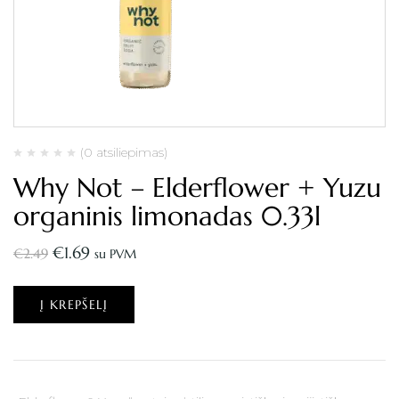
(0 atsiliepimas)
Why Not – Elderflower + Yuzu
organinis limonadas 0.33l
€
1.69
€
2.49
su PVM
Į KREPŠELĮ