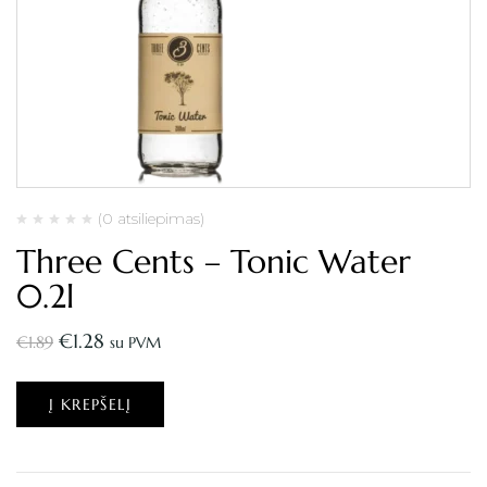
(0 atsiliepimas)
Three Cents – Tonic Water
0.2l
€
1.28
€
1.89
su PVM
Į KREPŠELĮ