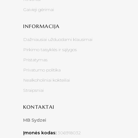
Gaivieji gėrimai
INFORMACIJA
Dažniausiai užduodami klausimai
Pirkimo taisyklės ir sąlygos
Pristatymas
Privatumo politika
Nealkoholiniai kokteiliai
Straipsniai
KONTAKTAI
MB Sydzei
Įmonės kodas:
306918032