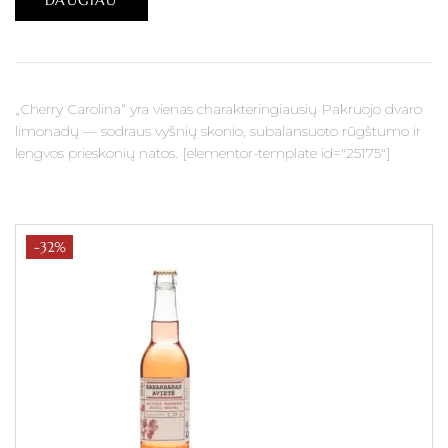
DAUGIAU
„Cherry Carolina“ yra vienas charakteringiausių Pakruojo dvaro
limonadų — sodraus vyšnių skonio, subalansuoto rūgštumo ir
lengvos prieskonių natos. [elementor-template id="25175"]
-32%